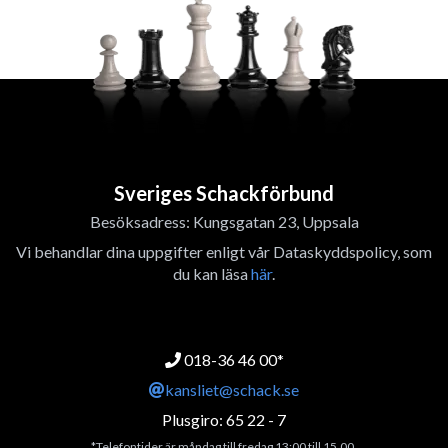
Sveriges Schackförbund
Besöksadress: Kungsgatan 23, Uppsala
Vi behandlar dina uppgifter enligt vår Dataskyddspolicy, som
du kan läsa
här
.
018-36 46 00*
kansliet@schack.se
Plusgiro: 65 22 - 7
*Telefontider är måndag till fredag 13:00 till 15.00.