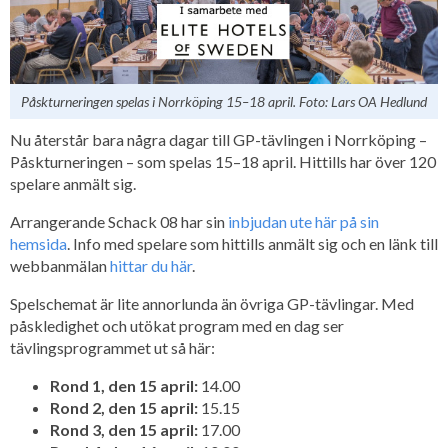
Påskturneringen spelas i Norrköping 15–18 april. Foto: Lars OA Hedlund
Nu återstår bara några dagar till GP-tävlingen i Norrköping –
Påskturneringen – som spelas 15–18 april. Hittills har över 120
spelare anmält sig.
Arrangerande Schack 08 har sin
inbjudan ute här på sin
hemsida
. Info med spelare som hittills anmält sig och en länk till
webbanmälan
hittar du här
.
Spelschemat är lite annorlunda än övriga GP-tävlingar. Med
påskledighet och utökat program med en dag ser
tävlingsprogrammet ut så här:
Rond 1, den 15 april:
14.00
Rond 2, den 15 april:
15.15
Rond 3, den 15 april:
17.00