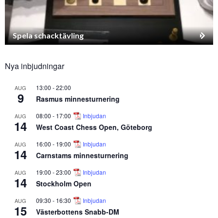
Spela schacktävling
Nya inbjudningar
13:00
-
22:00
AUG
9
Rasmus minnesturnering
08:00
-
17:00
Inbjudan
AUG
14
West Coast Chess Open, Göteborg
16:00
-
19:00
Inbjudan
AUG
14
Carnstams minnesturnering
19:00
-
23:00
Inbjudan
AUG
14
Stockholm Open
09:30
-
16:30
Inbjudan
AUG
15
Västerbottens Snabb-DM