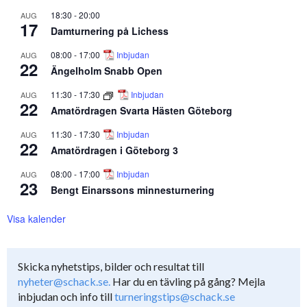
18:30
-
20:00
AUG
17
Damturnering på Lichess
08:00
-
17:00
Inbjudan
AUG
22
Ängelholm Snabb Open
11:30
-
17:30
Inbjudan
AUG
22
Amatördragen Svarta Hästen Göteborg
11:30
-
17:30
Inbjudan
AUG
22
Amatördragen i Göteborg 3
08:00
-
17:00
Inbjudan
AUG
23
Bengt Einarssons minnesturnering
Visa kalender
Skicka nyhetstips, bilder och resultat till
nyheter@schack.se.
Har du en tävling på gång? Mejla
inbjudan och info till
turneringstips@schack.se