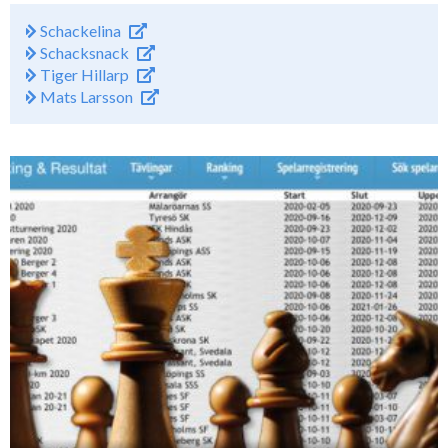
Schackelina
Schacksnack
Tiger Hillarp
Mats Larsson