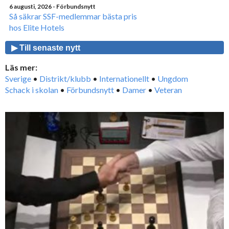
6 augusti, 2026
- Förbundsnytt
Så säkrar SSF-medlemmar bästa pris
hos Elite Hotels
▶ Till senaste nytt
Läs mer:
Sverige
•
Distrikt/klubb
•
Internationellt
•
Ungdom
Schack i skolan
•
Förbundsnytt
•
Damer
•
Veteran