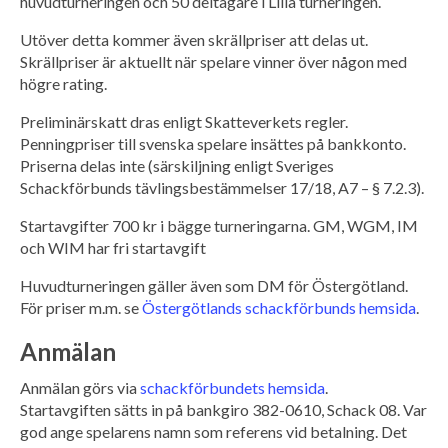
huvudturneringen och 50 deltagare i Lilla turneringen.
Utöver detta kommer även skrällpriser att delas ut.
Skrällpriser är aktuellt när spelare vinner över någon med
högre rating.
Preliminärskatt dras enligt Skatteverkets regler.
Penningpriser till svenska spelare insättes på bankkonto.
Priserna delas inte (särskiljning enligt Sveriges
Schackförbunds tävlingsbestämmelser 17/18, A7 – § 7.2.3).
Startavgifter 700 kr i bägge turneringarna. GM, WGM, IM
och WIM har fri startavgift
Huvudturneringen gäller även som DM för Östergötland.
För priser m.m. se
Östergötlands schackförbunds hemsida
.
Anmälan
Anmälan görs via
schackförbundets hemsida
.
Startavgiften sätts in på bankgiro 382-0610, Schack 08. Var
god ange spelarens namn som referens vid betalning. Det