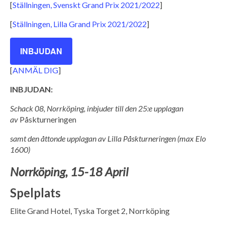
[
Ställningen, Svenskt Grand Prix 2021/2022
]
[
Ställningen, Lilla Grand Prix 2021/2022
]
INBJUDAN
[
ANMÄL DIG
]
INBJUDAN:
Schack 08, Norrköping, inbjuder till den 25:e upplagan
av
Påskturneringen
samt den åttonde upplagan av
Lilla P
å
skturneringen (
max Elo
1600)
Norrk
ö
ping, 15-18 April
Spelplats
Elite Grand Hotel, Tyska Torget 2, Norrköping