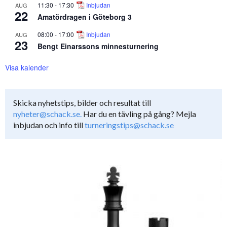
11:30
-
17:30
Inbjudan
AUG
22
Amatördragen i Göteborg 3
08:00
-
17:00
Inbjudan
AUG
23
Bengt Einarssons minnesturnering
Visa kalender
Skicka nyhetstips, bilder och resultat till
nyheter@schack.se.
Har du en tävling på gång? Mejla
inbjudan och info till
turneringstips@schack.se