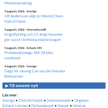
Minnesturnering
5 augusti, 2026
- Sverige
Ulf Andersson väljs in i World Chess
Hall of Fame
5 augusti, 2026
- Internationellt
Krigsflykting och 11-årigt fenomen
gör succé i brittiska mästerskapet
5 augusti, 2026
- Schack-SM
Problemlösnings-SM: Så blev
resultatet
4 augusti, 2026
- Sverige
Dags för säsong 2 av succén Svenska
Blixtserien!
▶ Till senaste nytt
Läs mer:
Sverige
•
Distrikt/klubb
•
Internationellt
•
Ungdom
Schack i skolan
•
Förbundsnytt
•
Damer
•
Veteran