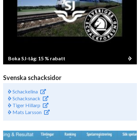
Boka SJ-tåg: 15 % rabatt
Svenska schacksidor
Schackelina
Schacksnack
Tiger Hillarp
Mats Larsson