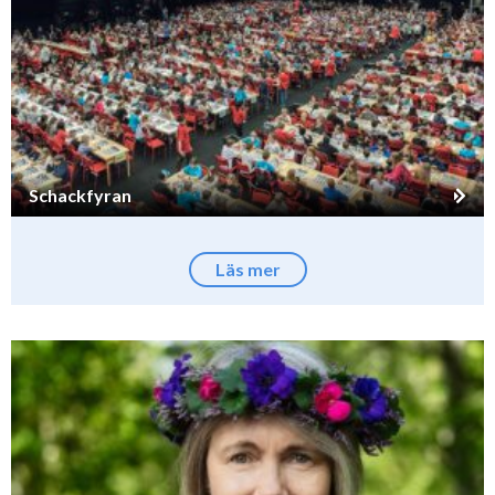
Schackfyran
Läs mer