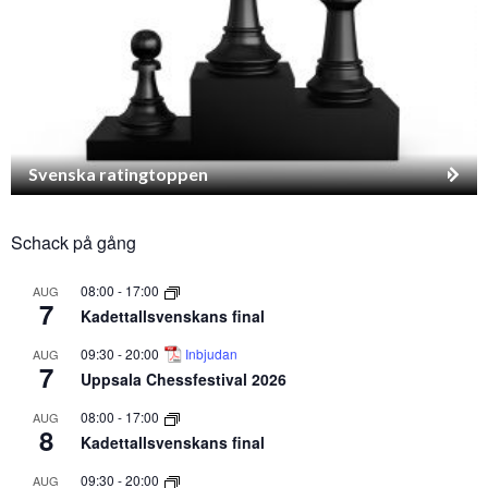
Svenska ratingtoppen
Schack på gång
08:00
-
17:00
AUG
7
Kadettallsvenskans final
09:30
-
20:00
Inbjudan
AUG
7
Uppsala Chessfestival 2026
08:00
-
17:00
AUG
8
Kadettallsvenskans final
09:30
-
20:00
AUG