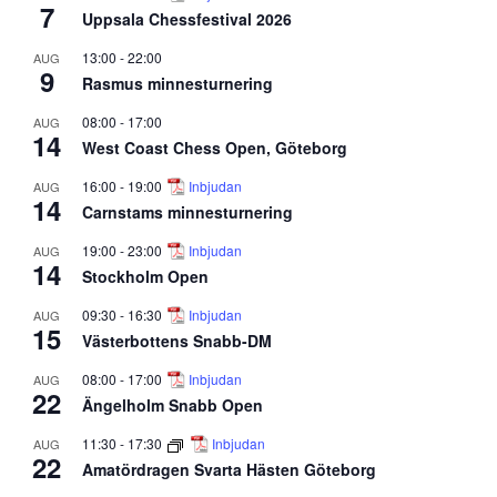
7
Uppsala Chessfestival 2026
13:00
-
22:00
AUG
9
Rasmus minnesturnering
08:00
-
17:00
AUG
14
West Coast Chess Open, Göteborg
16:00
-
19:00
Inbjudan
AUG
14
Carnstams minnesturnering
19:00
-
23:00
Inbjudan
AUG
14
Stockholm Open
09:30
-
16:30
Inbjudan
AUG
15
Västerbottens Snabb-DM
08:00
-
17:00
Inbjudan
AUG
22
Ängelholm Snabb Open
11:30
-
17:30
Inbjudan
AUG
22
Amatördragen Svarta Hästen Göteborg