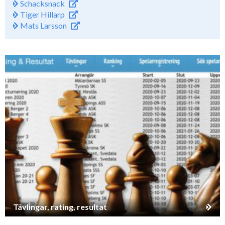
Schacksnack
Tiger Hillarp
Mats Larsson
Tävlingar, rating, resultat