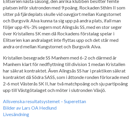
Elitserien nästa säsong, den anrika klubben besitter femte
platsen inför slutronden med 9 poäng. Rockaden Sthlm II som
sitter på fjärdeplats skulle vid oavgjort mellan Kungstornet
och Burgsvik Alva kunna ta sig upp på andra plats, ifall man
följer upp 4½-3½ segern mot Alingsås SS, med en stor seger
över Kristallens SK men då Rockadens förstalag spelar i
Elitserien kan andralaget inte flyttas upp och det står med
andra ord mellan Kungstornet och Burgsvik Alva.
Kristallen besegrade SS Manhem med 6-2 och därmed är
Manhem klart för nedflyttning till division 1 medan Kristallen
har säkrat kontraktet. Även Alingsås SS har i praktiken säkrat
kontraktet då Södra SASS, som i åttonde ronden förlorade med
2-6 mot Västerås SK II, har två matchpoäng och sju partipoäng
upp till Västgötalaget och möter i slutronden Växjö.
Allsvenska resultatsystemet – Superettan
Bilder av Lars OA Hedlund
Livesändning