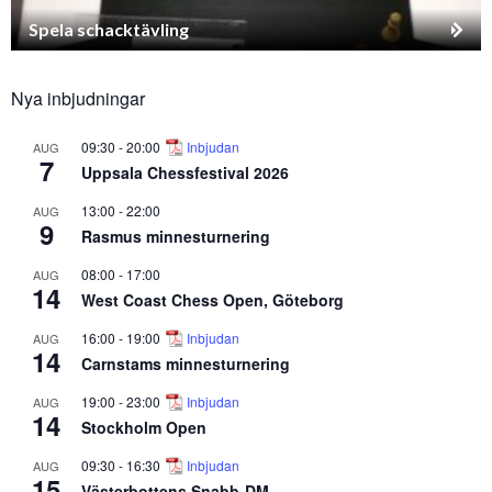
Spela schacktävling
Nya inbjudningar
09:30
-
20:00
Inbjudan
AUG
7
Uppsala Chessfestival 2026
13:00
-
22:00
AUG
9
Rasmus minnesturnering
08:00
-
17:00
AUG
14
West Coast Chess Open, Göteborg
16:00
-
19:00
Inbjudan
AUG
14
Carnstams minnesturnering
19:00
-
23:00
Inbjudan
AUG
14
Stockholm Open
09:30
-
16:30
Inbjudan
AUG
15
Västerbottens Snabb-DM