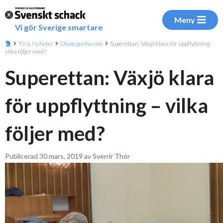
Meny
Vi gör Sverige smartare
TV & Nyheter
Okategoriserade
Superettan: Växjö klara för uppflyttning -
vilka följer med?
Superettan: Växjö klara
för uppflyttning – vilka
följer med?
Publicerad 30 mars, 2019 av Sverrir Thór