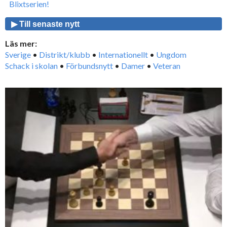
Blixtserien!
▶ Till senaste nytt
Läs mer:
Sverige
•
Distrikt/klubb
•
Internationellt
•
Ungdom
Schack i skolan
•
Förbundsnytt
•
Damer
•
Veteran