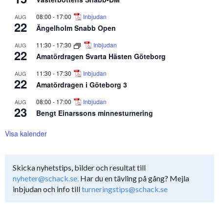
08:00
-
17:00
Inbjudan
AUG
22
Ängelholm Snabb Open
11:30
-
17:30
Inbjudan
AUG
22
Amatördragen Svarta Hästen Göteborg
11:30
-
17:30
Inbjudan
AUG
22
Amatördragen i Göteborg 3
08:00
-
17:00
Inbjudan
AUG
23
Bengt Einarssons minnesturnering
Visa kalender
Skicka nyhetstips, bilder och resultat till
nyheter@schack.se.
Har du en tävling på gång? Mejla
inbjudan och info till
turneringstips@schack.se