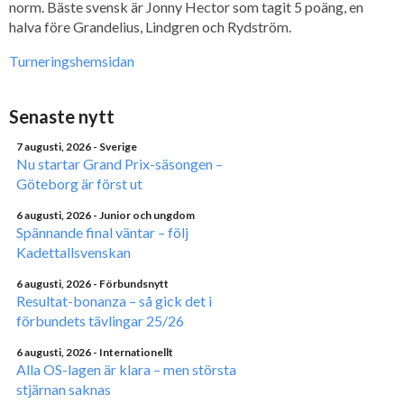
norm. Bäste svensk är Jonny Hector som tagit 5 poäng, en
halva före Grandelius, Lindgren och Rydström.
Turneringshemsidan
Senaste nytt
7 augusti, 2026
- Sverige
Nu startar Grand Prix-säsongen –
Göteborg är först ut
6 augusti, 2026
- Junior och ungdom
Spännande final väntar – följ
Kadettallsvenskan
6 augusti, 2026
- Förbundsnytt
Resultat-bonanza – så gick det i
förbundets tävlingar 25/26
6 augusti, 2026
- Internationellt
Alla OS-lagen är klara – men största
stjärnan saknas