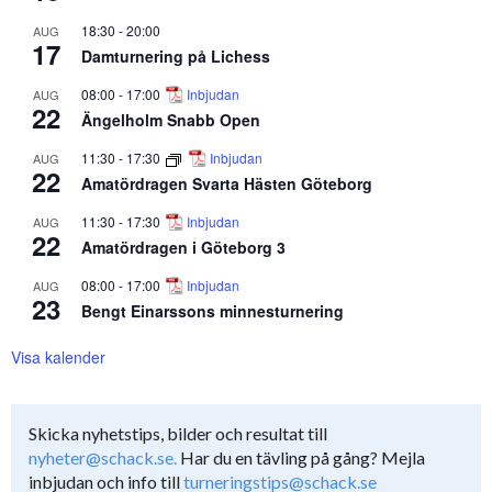
18:30
-
20:00
AUG
17
Damturnering på Lichess
08:00
-
17:00
Inbjudan
AUG
22
Ängelholm Snabb Open
11:30
-
17:30
Inbjudan
AUG
22
Amatördragen Svarta Hästen Göteborg
11:30
-
17:30
Inbjudan
AUG
22
Amatördragen i Göteborg 3
08:00
-
17:00
Inbjudan
AUG
23
Bengt Einarssons minnesturnering
Visa kalender
Skicka nyhetstips, bilder och resultat till
nyheter@schack.se.
Har du en tävling på gång? Mejla
inbjudan och info till
turneringstips@schack.se