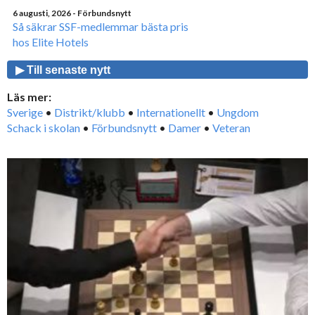
6 augusti, 2026
- Förbundsnytt
Så säkrar SSF-medlemmar bästa pris
hos Elite Hotels
▶ Till senaste nytt
Läs mer:
Sverige
•
Distrikt/klubb
•
Internationellt
•
Ungdom
Schack i skolan
•
Förbundsnytt
•
Damer
•
Veteran