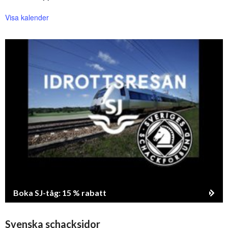
Visa kalender
Boka SJ-tåg: 15 % rabatt
Svenska schacksidor