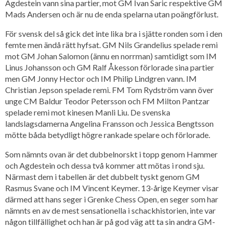
Agdestein vann sina partier, mot GM Ivan Saric respektive GM
Mads Andersen och är nu de enda spelarna utan poängförlust.
För svensk del så gick det inte lika bra i sjätte ronden som i den
femte men ändå rätt hyfsat. GM Nils Grandelius spelade remi
mot GM Johan Salomon (ännu en norrman) samtidigt som IM
Linus Johansson och GM Ralf Åkesson förlorade sina partier
men GM Jonny Hector och IM Philip Lindgren vann. IM
Christian Jepson spelade remi. FM Tom Rydström vann över
unge CM Baldur Teodor Petersson och FM Milton Pantzar
spelade remi mot kinesen Manli Liu. De svenska
landslagsdamerna Angelina Fransson och Jessica Bengtsson
mötte båda betydligt högre rankade spelare och förlorade.
Som nämnts ovan är det dubbelnorskt i topp genom Hammer
och Agdestein och dessa två kommer att mötas i rond sju.
Närmast dem i tabellen är det dubbelt tyskt genom GM
Rasmus Svane och IM Vincent Keymer. 13-årige Keymer visar
därmed att hans seger i Grenke Chess Open, en seger som har
nämnts en av de mest sensationella i schackhistorien, inte var
någon tillfällighet och han är på god väg att ta sin andra GM-