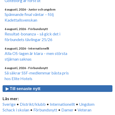
Göteborg är först ut
6 augusti, 2026
- Junior och ungdom
Spännande final väntar – följ
Kadettallsvenskan
6 augusti, 2026
- Förbundsnytt
Resultat-bonanza – så gick det i
förbundets tävlingar 25/26
6 augusti, 2026
- Internationellt
Alla OS-lagen är klara – men största
stjärnan saknas
6 augusti, 2026
- Förbundsnytt
Så säkrar SSF-medlemmar bästa pris
hos Elite Hotels
▶ Till senaste nytt
Läs mer:
Sverige
•
Distrikt/klubb
•
Internationellt
•
Ungdom
Schack i skolan
•
Förbundsnytt
•
Damer
•
Veteran