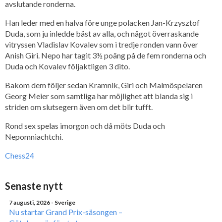
avslutande ronderna.
Han leder med en halva före unge polacken Jan-Krzysztof
Duda, som ju inledde bäst av alla, och något överraskande
vitryssen Vladislav Kovalev som i tredje ronden vann över
Anish Giri. Nepo har tagit 3½ poäng på de fem ronderna och
Duda och Kovalev följaktligen 3 dito.
Bakom dem följer sedan Kramnik, Giri och Malmöspelaren
Georg Meier som samtliga har möjlighet att blanda sig i
striden om slutsegern även om det blir tufft.
Rond sex spelas imorgon och då möts Duda och
Nepomniachtchi.
Chess24
Senaste nytt
7 augusti, 2026
- Sverige
Nu startar Grand Prix-säsongen –