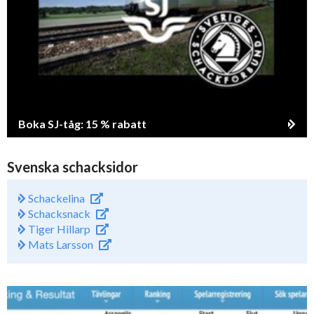
Boka SJ-tåg: 15 % rabatt
Svenska schacksidor
Schackelina
Schacksnack
Tiger Hillarp
Mats Larsson