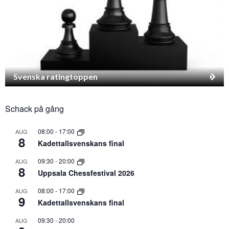
Svenska ratingtoppen
Schack på gång
08:00
-
17:00
AUG
8
Kadettallsvenskans final
09:30
-
20:00
AUG
8
Uppsala Chessfestival 2026
08:00
-
17:00
AUG
9
Kadettallsvenskans final
09:30
-
20:00
AUG