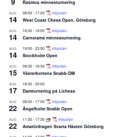
9
Rasmus minnesturnering
08:00
-
17:00
Inbjudan
AUG
14
West Coast Chess Open, Göteborg
16:00
-
19:00
Inbjudan
AUG
14
Carnstams minnesturnering
19:00
-
23:00
Inbjudan
AUG
14
Stockholm Open
09:30
-
16:30
Inbjudan
AUG
15
Västerbottens Snabb-DM
18:30
-
20:00
AUG
17
Damturnering på Lichess
08:00
-
17:00
Inbjudan
AUG
22
Ängelholm Snabb Open
11:30
-
17:30
Inbjudan
AUG
22
Amatördragen Svarta Hästen Göteborg
11:30
-
17:30
Inbjudan