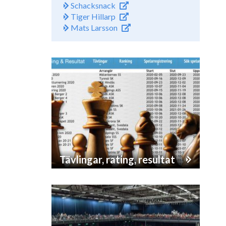
Schacksnack
Tiger Hillarp
Mats Larsson
Tävlingar, rating, resultat