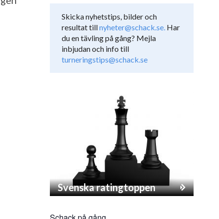
ngen
Skicka nyhetstips, bilder och
resultat till
nyheter@schack.se.
Har
du en tävling på gång? Mejla
inbjudan och info till
turneringstips@schack.se
Svenska ratingtoppen
Schack på gång