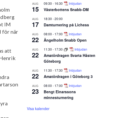
09:30
-
16:30
Inbjudan
AUG
15
holm
Västerbottens Snabb-DM
ndberg
18:30
-
20:00
AUG
17
ot IM
Damturnering på Lichess
 för när
08:00
-
17:00
Inbjudan
AUG
22
Ängelholm Snabb Open
11:30
-
17:30
Inbjudan
AUG
s att
22
Amatördragen Svarta Hästen
 Henrik
Göteborg
11:30
-
17:30
Inbjudan
AUG
22
Amatördragen i Göteborg 3
ndra
artarson
08:00
-
17:00
Inbjudan
AUG
23
Bengt Einarssons
minnesturnering
fyra
Visa kalender