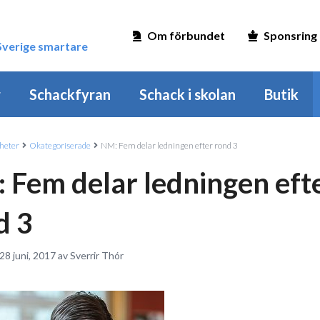
Om förbundet
Sponsring
 Sverige smartare
r
Schackfyran
Schack i skolan
Butik
heter
Okategoriserade
NM: Fem delar ledningen efter rond 3
 Fem delar ledningen eft
d 3
28 juni, 2017 av Sverrir Thór