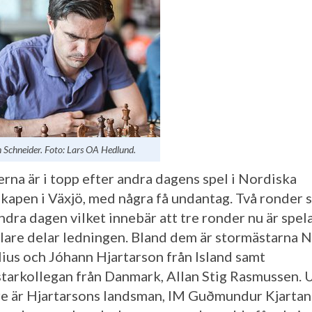
 Schneider. Foto: Lars OA Hedlund.
erna är i topp efter andra dagens spel i Nordiska
kapen i Växjö, med några få undantag. Två ronder 
ndra dagen vilket innebär att tre ronder nu är spe
lare delar ledningen. Bland dem är stormästarna N
ius och Jóhann Hjartarson från Island samt
tarkollegan från Danmark, Allan Stig Rasmussen. 
re är Hjartarsons landsman, IM Guðmundur Kjartan