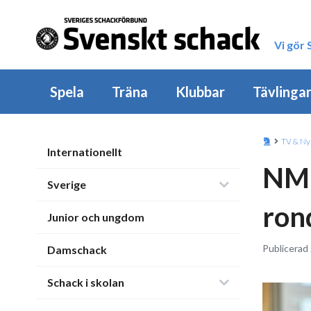
Vi gör
Spela
Träna
Klubbar
Tävlinga
TV & Ny
Internationellt
NM:
Sverige
ron
Junior och ungdom
Publicerad 
Damschack
Schack i skolan