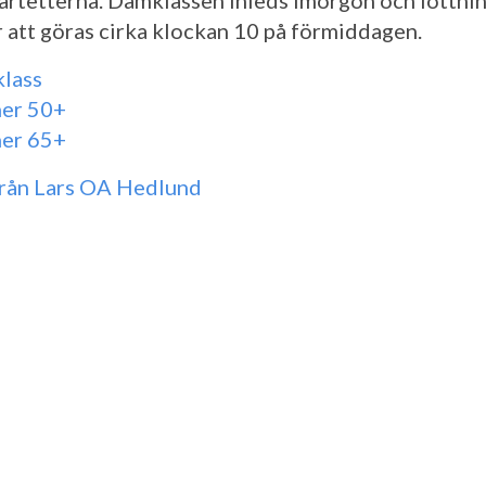
artetterna. Damklassen inleds imorgon och lottni
att göras cirka klockan 10 på förmiddagen.
lass
ner 50+
ner 65+
från Lars OA Hedlund