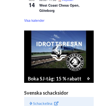
14
West Coast Chess Open,
Göteborg
Visa kalender
Boka SJ-tåg: 15 % rabatt
Svenska schacksidor
Schackelina