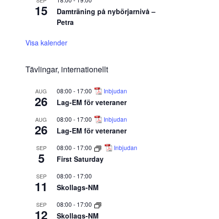
SEP
15
Damträning på nybörjarnivå –
Petra
Visa kalender
Tävlingar, internationellt
08:00
-
17:00
Inbjudan
AUG
26
Lag-EM för veteraner
08:00
-
17:00
Inbjudan
AUG
26
Lag-EM för veteraner
08:00
-
17:00
Inbjudan
SEP
5
First Saturday
08:00
-
17:00
SEP
11
Skollags-NM
08:00
-
17:00
SEP
12
Skollags-NM