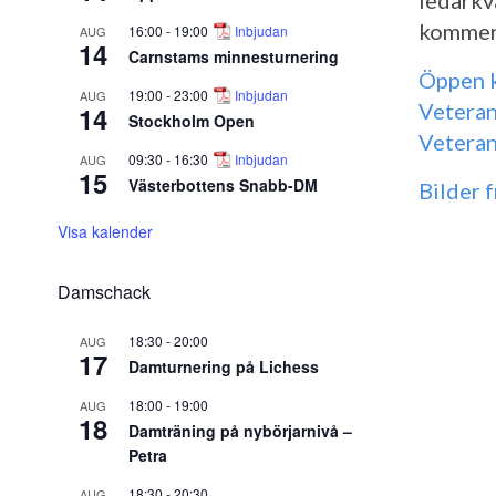
ledarkv
kommer 
16:00
-
19:00
Inbjudan
AUG
14
Carnstams minnesturnering
Öppen k
19:00
-
23:00
Inbjudan
AUG
Vetera
14
Stockholm Open
Vetera
09:30
-
16:30
Inbjudan
AUG
15
Västerbottens Snabb-DM
Bilder 
Visa kalender
Damschack
18:30
-
20:00
AUG
17
Damturnering på Lichess
18:00
-
19:00
AUG
18
Damträning på nybörjarnivå –
Petra
18:30
-
20:30
AUG