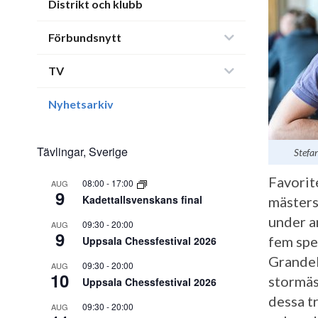
Distrikt och klubb
Förbundsnytt
TV
Nyhetsarkiv
Tävlingar, Sverige
Stefan
Favorit
08:00
-
17:00
AUG
9
Kadettallsvenskans final
mästers
under a
09:30
-
20:00
AUG
9
fem spe
Uppsala Chessfestival 2026
Grandel
09:30
-
20:00
AUG
10
stormäs
Uppsala Chessfestival 2026
dessa t
09:30
-
20:00
AUG