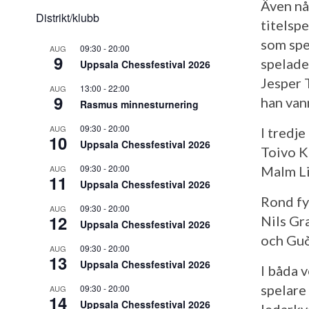
Även nå
Distrikt/klubb
titelsp
som spe
09:30
-
20:00
AUG
9
spelade
Uppsala Chessfestival 2026
Jesper 
13:00
-
22:00
AUG
9
han van
Rasmus minnesturnering
09:30
-
20:00
AUG
I tredj
10
Uppsala Chessfestival 2026
Toivo K
09:30
-
20:00
AUG
Malm Li
11
Uppsala Chessfestival 2026
Rond fy
09:30
-
20:00
AUG
12
Nils Gr
Uppsala Chessfestival 2026
och Guð
09:30
-
20:00
AUG
13
Uppsala Chessfestival 2026
I båda 
spelare 
09:30
-
20:00
AUG
14
Uppsala Chessfestival 2026