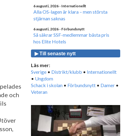
6 augusti, 2026
- Internationellt
Alla OS-lagen är klara – men största
stjärnan saknas
6 augusti, 2026
- Förbundsnytt
Så säkrar SSF-medlemmar bästa pris
hos Elite Hotels
▶ Till senaste nytt
Läs mer:
Sverige
•
Distrikt/klubb
•
Internationellt
•
Ungdom
Schack i skolan
•
Förbundsnytt
•
Damer
•
spelades
Veteran
lade och
ils
Utöver
sson,