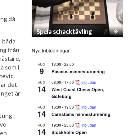
ing då
Spela schacktävling
n båda
äng från
Nya inbjudningar
mästare,
13:00
-
22:00
AUG
a som i
9
Rasmus minnesturnering
cevic.
08:00
-
17:00
Inbjudan
AUG
var det
14
West Coast Chess Open,
inget är
Göteborg
16:00
-
19:00
Inbjudan
AUG
14
Carnstams minnesturnering
 Jung
ivo
19:00
-
23:00
Inbjudan
AUG
14
Stockholm Open
en.