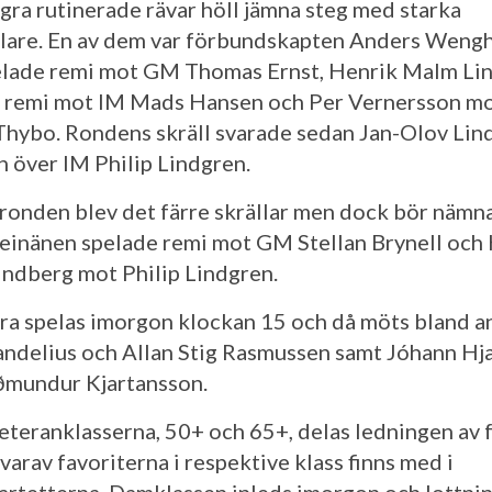
gra rutinerade rävar höll jämna steg med starka
elare. En av dem var förbundskapten Anders Weng
lade remi mot GM Thomas Ernst, Henrik Malm Li
 remi mot IM Mads Hansen och Per Vernersson m
Thybo. Rondens skräll svarade sedan Jan-Olov Lind
n över IM Philip Lindgren.
e ronden blev det färre skrällar men dock bör nämna
einänen spelade remi mot GM Stellan Brynell och
ndberg mot Philip Lindgren.
ra spelas imorgon klockan 15 och då möts bland a
andelius och Allan Stig Rasmussen samt Jóhann Hj
mundur Kjartansson.
veteranklasserna, 50+ och 65+, delas ledningen av 
varav favoriterna i respektive klass finns med i