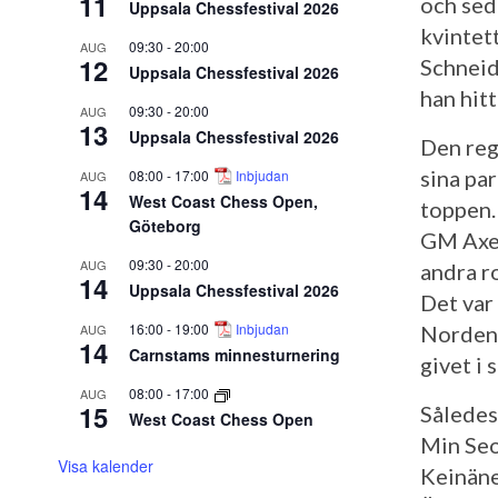
11
och sed
Uppsala Chessfestival 2026
kvintet
09:30
-
20:00
AUG
12
Schneid
Uppsala Chessfestival 2026
han hitt
09:30
-
20:00
AUG
13
Uppsala Chessfestival 2026
Den reg
sina par
08:00
-
17:00
Inbjudan
AUG
14
West Coast Chess Open,
toppen.
Göteborg
GM Axel
09:30
-
20:00
AUG
andra r
14
Uppsala Chessfestival 2026
Det var 
16:00
-
19:00
Inbjudan
AUG
Nordens
14
Carnstams minnesturnering
givet i 
08:00
-
17:00
AUG
15
Således
West Coast Chess Open
Min Seo
Visa kalender
Keinäne