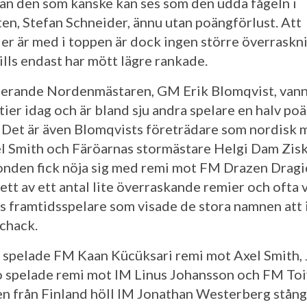
an den som kanske kan ses som den udda fågeln i
ten, Stefan Schneider, ännu utan poängförlust. Att
er är med i toppen är dock ingen större överraskn
ills endast har mött lägre rankade.
erande Nordenmästaren, GM Erik Blomqvist, van
tier idag och är bland sju andra spelare en halv po
 Det är även Blomqvists företrädare som nordisk 
 Smith och Färöarnas stormästare Helgi Dam Zisk
onden fick nöja sig med remi mot FM Drazen Dragi
ett av ett antal lite överraskande remier och ofta 
 framtidsspelare som visade de stora namnen att 
schack.
 spelade FM Kaan Kücüksari remi mot Axel Smith,
 spelade remi mot IM Linus Johansson och FM To
n från Finland höll IM Jonathan Westerberg stång