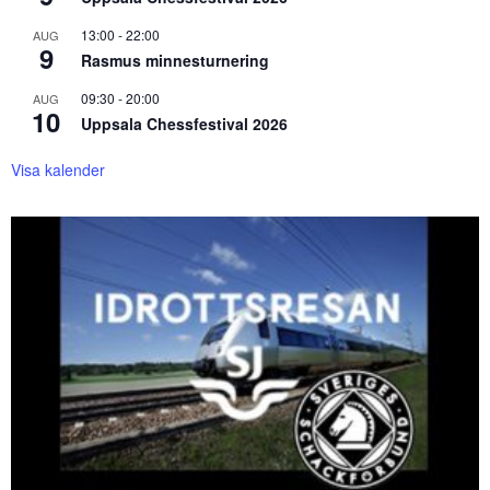
13:00
-
22:00
AUG
9
Rasmus minnesturnering
09:30
-
20:00
AUG
10
Uppsala Chessfestival 2026
Visa kalender