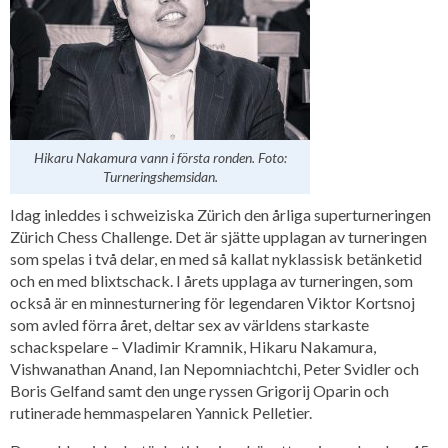
Hikaru Nakamura vann i första ronden. Foto:
Turneringshemsidan.
Idag inleddes i schweiziska Zürich den årliga superturneringen
Zürich Chess Challenge. Det är sjätte upplagan av turneringen
som spelas i två delar, en med så kallat nyklassisk betänketid
och en med blixtschack. I årets upplaga av turneringen, som
också är en minnesturnering för legendaren Viktor Kortsnoj
som avled förra året, deltar sex av världens starkaste
schackspelare – Vladimir Kramnik, Hikaru Nakamura,
Vishwanathan Anand, Ian Nepomniachtchi, Peter Svidler och
Boris Gelfand samt den unge ryssen Grigorij Oparin och
rutinerade hemmaspelaren Yannick Pelletier.