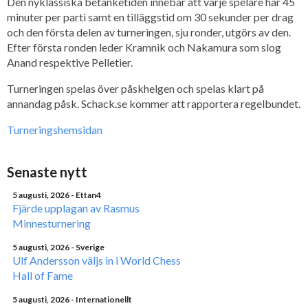
Den nyklassiska betänketiden innebär att varje spelare har 45
minuter per parti samt en tilläggstid om 30 sekunder per drag
och den första delen av turneringen, sju ronder, utgörs av den.
Efter första ronden leder Kramnik och Nakamura som slog
Anand respektive Pelletier.
Turneringen spelas över påskhelgen och spelas klart på
annandag påsk. Schack.se kommer att rapportera regelbundet.
Turneringshemsidan
Senaste nytt
5 augusti, 2026
- Ettan4
Fjärde upplagan av Rasmus
Minnesturnering
5 augusti, 2026
- Sverige
Ulf Andersson väljs in i World Chess
Hall of Fame
5 augusti, 2026
- Internationellt