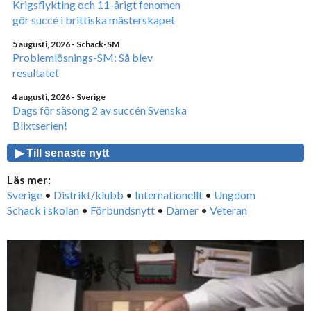
Krigsflykting och 11-årigt fenomen
gör succé i brittiska mästerskapet
5 augusti, 2026
- Schack-SM
Problemlösnings-SM: Så blev
resultatet
4 augusti, 2026
- Sverige
Dags för säsong 2 av succén Svenska
Blixtserien!
▶ Till senaste nytt
Läs mer:
Sverige
•
Distrikt/klubb
•
Internationellt
•
Ungdom
Schack i skolan
•
Förbundsnytt
•
Damer
•
Veteran