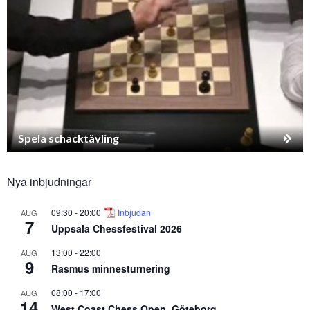
Spela schacktävling
Nya inbjudningar
09:30
-
20:00
Inbjudan
AUG
7
Uppsala Chessfestival 2026
13:00
-
22:00
AUG
9
Rasmus minnesturnering
08:00
-
17:00
AUG
14
West Coast Chess Open, Göteborg