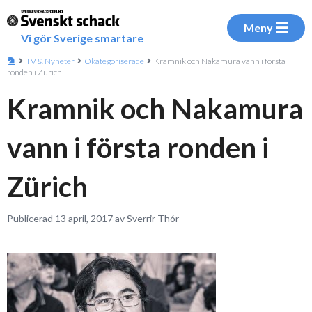
Meny
Vi gör Sverige smartare
TV & Nyheter
Okategoriserade
Kramnik och Nakamura vann i första
ronden i Zürich
Kramnik och Nakamura
vann i första ronden i
Zürich
Publicerad 13 april, 2017 av Sverrir Thór