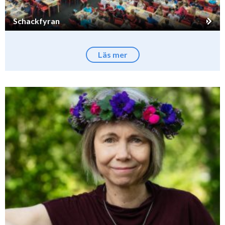
Schackfyran
Läs mer