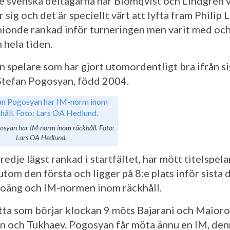
e svenska deltagarna har Blomqvist och Lindgren va
r sig och det är speciellt värt att lyfta fram Philip
nionde rankad inför turneringen men varit med och
 hela tiden.
n spelare som har gjort utomordentligt bra ifrån si
Stefan Pogosyan, född 2004.
osyan har IM-norm inom räckhåll. Foto:
Lars OA Hedlund.
redje lägst rankad i startfältet, har mött titelspelar
tom den första och ligger på 8:e plats inför sista 
oäng och IM-normen inom räckhåll.
åtta som börjar klockan 9 möts Bajarani och Maior
n och Tukhaev. Pogosyan får möta ännu en IM, de