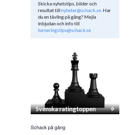
Skicka nyhetstips, bilder och
resultat till
nyheter@schack.se.
Har
du en tävling på gång? Mejla
inbjudan och info till
turneringstips@schack.se
Svenska ratingtoppen
Schack på gång