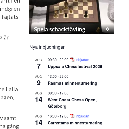
rit i en
 Lindgren
 fajtats
Spela schacktävling
g är
Nya inbjudningar
09:30
-
20:00
Inbjudan
AUG
7
Uppsala Chessfestival 2026
13:00
-
22:00
AUG
9
Rasmus minnesturnering
e i alla
08:00
-
17:00
AUG
dagen,
14
West Coast Chess Open,
Göteborg
16:00
-
19:00
Inbjudan
AUG
ov samt
14
Carnstams minnesturnering
nna gång