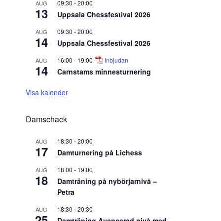
09:30
-
20:00
AUG
13
Uppsala Chessfestival 2026
09:30
-
20:00
AUG
14
Uppsala Chessfestival 2026
16:00
-
19:00
Inbjudan
AUG
14
Carnstams minnesturnering
Visa kalender
Damschack
18:30
-
20:00
AUG
17
Damturnering på Lichess
18:00
-
19:00
AUG
18
Damträning på nybörjarnivå –
Petra
18:30
-
20:30
AUG
25
Damträning Avancerad nivå med