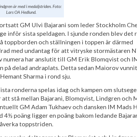
indgren är med i medaljstriden. Foto:
Lars OA Hedlund.
fortsatt GM Ulvi Bajarani som leder Stockholm Ch
ge inför sista speldagen. I sjunde ronden blev det 
vå toppborden och ställningen i toppen är därmed
rad med undantag för att vitryske stormästaren N
 numera har anslutit till GM Erik Blomqvist och I
n på delad andraplats. Detta sedan Maiorov vunnit
 Hemant Sharma i rond sju.
sista ronderna spelas idag och kampen om slutsege
att stå mellan Bajarani, Blomqvist, Lindgren och 
entuellt GM Adam Tukhaev och dansken IM Mads 
 4½ poäng ligger en poäng bakom ledande Bajaran
åverka toppstriden.