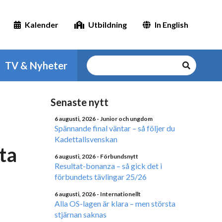
Kalender
Utbildning
In English
TV & Nyheter
Senaste nytt
6 augusti, 2026
- Junior och ungdom
Spännande final väntar – så följer du
Kadettallsvenskan
ta
6 augusti, 2026
- Förbundsnytt
Resultat-bonanza – så gick det i
förbundets tävlingar 25/26
6 augusti, 2026
- Internationellt
Alla OS-lagen är klara – men största
stjärnan saknas