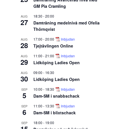
GM Pia Cramling
18:30
-
20:00
AUG
27
Damträning medelnivå med Ofelia
Thörnqvist
17:00
-
20:00
Inbjudan
AUG
28
Tjejtävlingen Online
11:00
-
21:00
Inbjudan
AUG
29
Lidköping Ladies Open
09:00
-
16:30
AUG
30
Lidköping Ladies Open
10:00
-
18:30
Inbjudan
SEP
5
Dam-SM i snabbschack
11:00
-
13:30
Inbjudan
SEP
6
Dam-SM i blixtschack
18:00
-
19:00
SEP
15