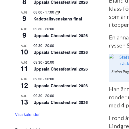
8
Bland d
Uppsala Chessfestival 2026
klass fö
08:00
-
17:00
AUG
som är 
9
Kadettallsvenskans final
i toppen
09:30
-
20:00
AUG
9
Uppsala Chessfestival 2026
En anna
ryssen 
09:30
-
20:00
AUG
10
Uppsala Chessfestival 2026
09:30
-
20:00
AUG
11
Uppsala Chessfestival 2026
Stefan Pog
09:30
-
20:00
AUG
12
Uppsala Chessfestival 2026
Han är t
09:30
-
20:00
AUG
ronder u
13
Uppsala Chessfestival 2026
med 4 p
Visa kalender
I rond 
Lindgre