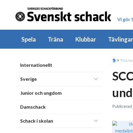
Vi gör
Spela
Träna
Klubbar
Tävlinga
TV & Ny
Internationellt
SCC
Sverige
und
Junior och ungdom
Publicerad 
Damschack
Schack i skolan