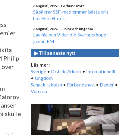
6 augusti, 2026
- Förbundsnytt
Så säkrar SSF-medlemmar bästa pris
hos Elite Hotels
ess
6 augusti, 2026
- Junior och ungdom
remier
Lavinia och Vidar blir Sveriges hopp i
junior-EM
ikita
▶ Till senaste nytt
M Philip
Läs mer:
 över
Sverige
•
Distrikt/klubb
•
Internationellt
•
Ungdom
Schack i skolan
•
Förbundsnytt
•
Damer
•
rn
Veteran
Maiorov
Hansen
i skulle