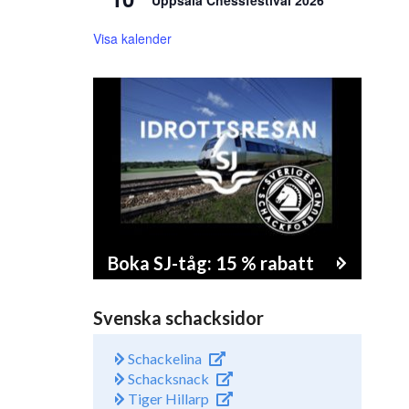
Uppsala Chessfestival 2026
Visa kalender
Boka SJ-tåg: 15 % rabatt
Svenska schacksidor
Schackelina
Schacksnack
Tiger Hillarp