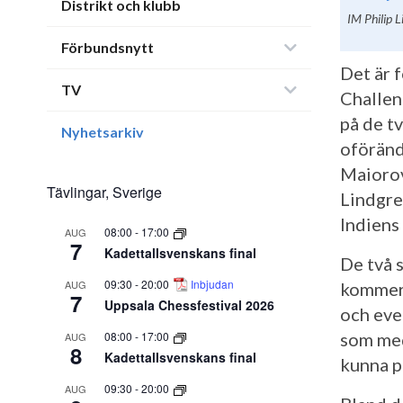
Distrikt och klubb
IM Philip L
Förbundsnytt
Det är 
TV
Challen
på de t
Nyhetsarkiv
oföränd
Maiorov
Tävlingar, Sverige
Lindgre
Indiens
08:00
-
17:00
AUG
7
Kadettallsvenskans final
De två 
09:30
-
20:00
Inbjudan
AUG
kommer 
7
Uppsala Chessfestival 2026
och ev
08:00
-
17:00
som med
AUG
8
Kadettallsvenskans final
kunna p
09:30
-
20:00
AUG