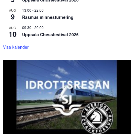
13:00
-
22:00
AUG
9
Rasmus minnesturnering
09:30
-
20:00
AUG
10
Uppsala Chessfestival 2026
Visa kalender