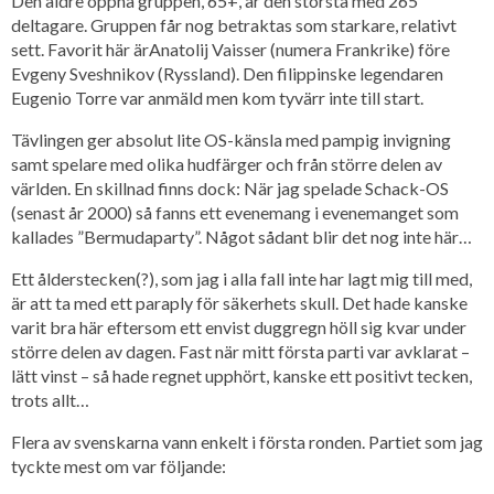
Den äldre öppna gruppen, 65+, är den största med 265
deltagare. Gruppen får nog betraktas som starkare, relativt
sett. Favorit här ärAnatolij Vaisser (numera Frankrike) före
Evgeny Sveshnikov (Ryssland). Den filippinske legendaren
Eugenio Torre var anmäld men kom tyvärr inte till start.
Tävlingen ger absolut lite OS-känsla med pampig invigning
samt spelare med olika hudfärger och från större delen av
världen. En skillnad finns dock: När jag spelade Schack-OS
(senast år 2000) så fanns ett evenemang i evenemanget som
kallades ”Bermudaparty”. Något sådant blir det nog inte här…
Ett ålderstecken(?), som jag i alla fall inte har lagt mig till med,
är att ta med ett paraply för säkerhets skull. Det hade kanske
varit bra här eftersom ett envist duggregn höll sig kvar under
större delen av dagen. Fast när mitt första parti var avklarat –
lätt vinst – så hade regnet upphört, kanske ett positivt tecken,
trots allt…
Flera av svenskarna vann enkelt i första ronden. Partiet som jag
tyckte mest om var följande: