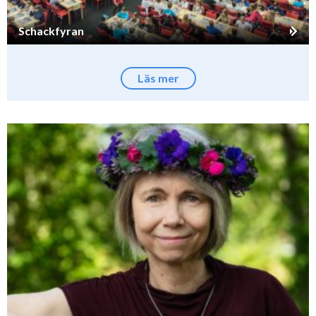
Schackfyran
Läs mer