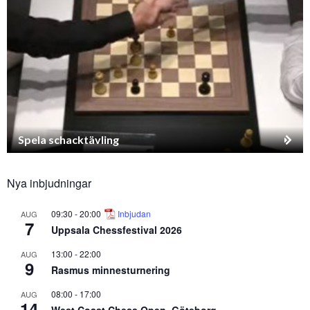
Spela schacktävling
Nya inbjudningar
09:30
-
20:00
Inbjudan
AUG
7
Uppsala Chessfestival 2026
13:00
-
22:00
AUG
9
Rasmus minnesturnering
08:00
-
17:00
AUG
14
West Coast Chess Open, Göteborg