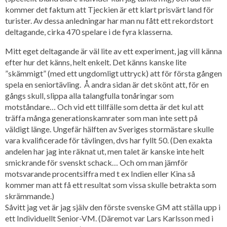
kommer det faktum att Tjeckien är ett klart prisvärt land för
turister. Av dessa anledningar har man nu fått ett rekordstort
deltagande, cirka 470 spelare i de fyra klasserna.
Mitt eget deltagande är väl lite av ett experiment, jag vill känna
efter hur det känns, helt enkelt. Det känns kanske lite
”skämmigt” (med ett ungdomligt uttryck) att för första gången
spela en seniortävling. Å andra sidan är det skönt att, för en
gångs skull, slippa alla talangfulla tonåringar som
motståndare… Och vid ett tillfälle som detta är det kul att
träffa många generationskamrater som man inte sett på
väldigt länge. Ungefär hälften av Sveriges stormästare skulle
vara kvalificerade för tävlingen, dvs har fyllt 50. (Den exakta
andelen har jag inte räknat ut, men talet är kanske inte helt
smickrande för svenskt schack… Och om man jämför
motsvarande procentsiffra med t ex Indien eller Kina så
kommer man att få ett resultat som vissa skulle betrakta som
skrämmande.)
Såvitt jag vet är jag själv den förste svenske GM att ställa upp i
ett Individuellt Senior-VM. (Däremot var Lars Karlsson med i