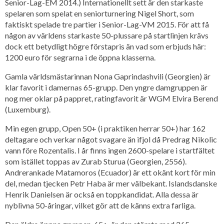
Senior-Lag-EM 2014.) Internationellt sett är den starkaste
spelaren som spelat en seniorturnering Nigel Short, som
faktiskt spelade tre partier i Senior-Lag-VM 2015. För att få
någon av världens starkaste 50-plussare på startlinjen krävs
dock ett betydligt högre förstapris än vad som erbjuds här:
1200 euro för segrarna i de öppna klasserna.
Gamla världsmästarinnan Nona Gaprindashvili (Georgien) är
klar favorit i damernas 65-grupp. Den yngre damgruppen är
nog mer oklar på pappret, ratingfavorit är WGM Elvira Berend
(Luxemburg).
Min egen grupp, Open 50+ (i praktiken herrar 50+) har 162
deltagare och verkar något svagare än ifjol då Predrag Nikolic
vann före Rozentalis. I år finns ingen 2600-spelare i startfältet
som istället toppas av Zurab Sturua (Georgien, 2556).
Andrerankade Matamoros (Ecuador) är ett okänt kort för min
del, medan tjecken Petr Haba är mer välbekant. Islandsdanske
Henrik Danielsen är också en toppkandidat. Alla dessa är
nyblivna 50-åringar, vilket gör att de känns extra farliga.