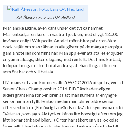
Ralf Åkesson. Foto: Lars OA Hedlund
Marianske Lazne, även känt under det tyska namnet
Marienbad, är en kurort i västra Tjeckien, med drygt 13.000
invånare enligt Wikipedia. Antalet människor på orten ökar
dock rejält om man räknar in alla gäster på de många pampiga
gamla hotellen som finns här. Man upplever att stället erbjuder
en gammaldags, sliten elegans, med ren luft. Det finns kurbad,
lerinpackningar och ett otal andra spabehandlingar för den
som önskar och vill betala.
I Marianske Lazne kommer alltså WSCC 2016 utspelas, World
Senior Chess Championship 2016. FIDE ändrade nyligen
åldersgränserna för Seniorer, så att man numera är en yngre
senior när man fyllt femtio, medan man blir en äldre senior
efter sextiofem. (För övrigt används också det synonyma ordet
”Veteran”, som jag själv tycker känns lite konstigt eftersom jag
lätt börjar tänka på bilar…) Orten har säkert en viss lockelse
(speciellt bland äldre individer kan jag tänka mig) och därtill