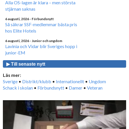
Alla OS-lagen är klara – men största
stjärnan saknas
6 augusti, 2026
- Förbundsnytt
Så säkrar SSF-medlemmar bästa pris
hos Elite Hotels
6 augusti, 2026
- Junior och ungdom
Lavinia och Vidar blir Sveriges hopp i
junior-EM
▶ Till senaste nytt
Läs mer:
Sverige
•
Distrikt/klubb
•
Internationellt
•
Ungdom
Schack i skolan
•
Förbundsnytt
•
Damer
•
Veteran