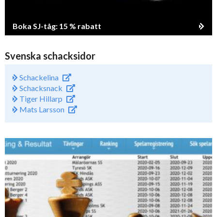
Boka SJ-tåg: 15 % rabatt
Svenska schacksidor
Schackelina
Schacksnack
Tiger Hillarp
Mats Larsson