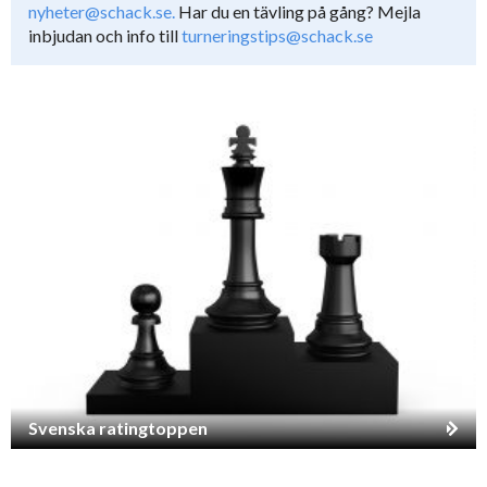
nyheter@schack.se.
Har du en tävling på gång? Mejla
inbjudan och info till
turneringstips@schack.se
Svenska ratingtoppen