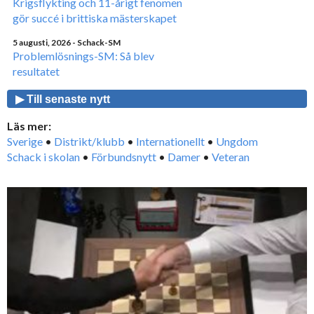
Krigsflykting och 11-årigt fenomen
gör succé i brittiska mästerskapet
5 augusti, 2026
- Schack-SM
Problemlösnings-SM: Så blev
resultatet
▶ Till senaste nytt
Läs mer:
Sverige
•
Distrikt/klubb
•
Internationellt
•
Ungdom
Schack i skolan
•
Förbundsnytt
•
Damer
•
Veteran