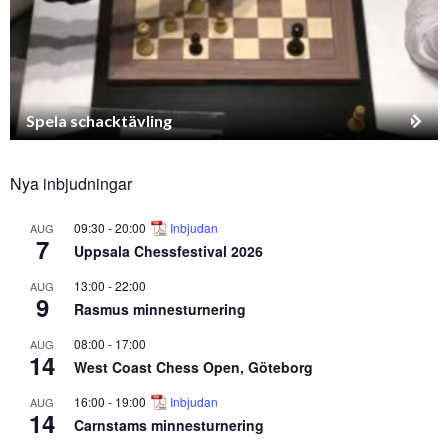
Spela schacktävling
Nya inbjudningar
09:30
-
20:00
Inbjudan
AUG
7
Uppsala Chessfestival 2026
13:00
-
22:00
AUG
9
Rasmus minnesturnering
08:00
-
17:00
AUG
14
West Coast Chess Open, Göteborg
16:00
-
19:00
Inbjudan
AUG
14
Carnstams minnesturnering