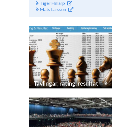
Tiger Hillarp
Mats Larsson
Tävlingar, rating, resultat