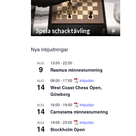
Spela schacktävling
Nya inbjudningar
13:00
-
22:00
AUG
9
Rasmus minnesturnering
08:00
-
17:00
Inbjudan
AUG
14
West Coast Chess Open,
Göteborg
16:00
-
19:00
Inbjudan
AUG
14
Carnstams minnesturnering
19:00
-
23:00
Inbjudan
AUG
14
Stockholm Open