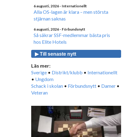
6 augusti, 2026
- Internationellt
Alla OS-lagen är klara – men största
stjärnan saknas
6 augusti, 2026
- Förbundsnytt
Så säkrar SSF-medlemmar bästa pris
hos Elite Hotels
▶ Till senaste nytt
Läs mer:
Sverige
•
Distrikt/klubb
•
Internationellt
•
Ungdom
Schack i skolan
•
Förbundsnytt
•
Damer
•
Veteran