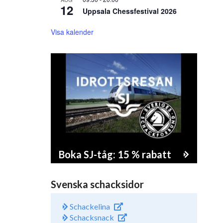
12
Uppsala Chessfestival 2026
Visa kalender
Boka SJ-tåg: 15 % rabatt
Svenska schacksidor
Schackelina
Schacksnack