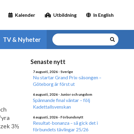
Kalender
Utbildning
In English
TV & Nyheter
Senaste nytt
7 augusti, 2026
- Sverige
Nu startar Grand Prix-säsongen –
Göteborg är först ut
6 augusti, 2026
- Junior och ungdom
Spännande final väntar – följ
Kadettallsvenskan
ch
fyra
6 augusti, 2026
- Förbundsnytt
Resultat-bonanza – så gick det i
szek 3½
förbundets tävlingar 25/26