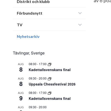
av 6 poä
Distrikt och klubb
Förbundsnytt
TV
Nyhetsarkiv
Tävlingar, Sverige
08:00
-
17:00
AUG
8
Kadettallsvenskans final
09:30
-
20:00
AUG
8
Uppsala Chessfestival 2026
08:00
-
17:00
AUG
9
Kadettallsvenskans final
09:30
-
20:00
AUG