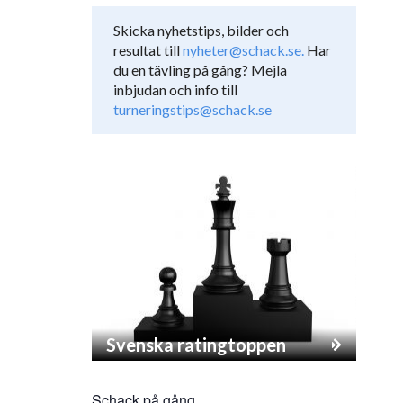
Skicka nyhetstips, bilder och
resultat till
nyheter@schack.se.
Har
du en tävling på gång? Mejla
inbjudan och info till
turneringstips@schack.se
Svenska ratingtoppen
Schack på gång