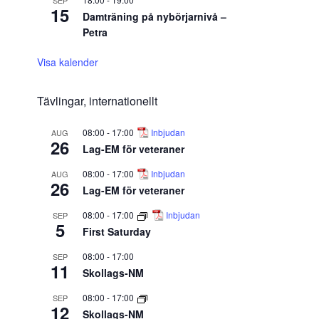
SEP
15
Damträning på nybörjarnivå –
Petra
Visa kalender
Tävlingar, internationellt
08:00
-
17:00
Inbjudan
AUG
26
Lag-EM för veteraner
08:00
-
17:00
Inbjudan
AUG
26
Lag-EM för veteraner
08:00
-
17:00
Inbjudan
SEP
5
First Saturday
08:00
-
17:00
SEP
11
Skollags-NM
08:00
-
17:00
SEP
12
Skollags-NM