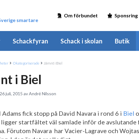
Om förbundet
Sponsring
 Sverige smartare
r
Schackfyran
Schack i skolan
Butik
heter
Okategoriserade
Jämnt i Biel
t i Biel
26 juli, 2015 av André Nilsson
 Adams fick stopp på David Navara i rond 6 i
Biel
o
ligger startfältet väl samlade inför de avslutande 
a. Förutom Navara har Vacier-Lagrave och Wojta