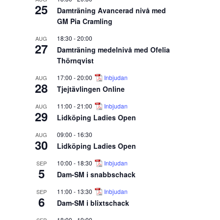
25
Damträning Avancerad nivå med
GM Pia Cramling
18:30
-
20:00
AUG
27
Damträning medelnivå med Ofelia
Thörnqvist
17:00
-
20:00
Inbjudan
AUG
28
Tjejtävlingen Online
11:00
-
21:00
Inbjudan
AUG
29
Lidköping Ladies Open
09:00
-
16:30
AUG
30
Lidköping Ladies Open
10:00
-
18:30
Inbjudan
SEP
5
Dam-SM i snabbschack
11:00
-
13:30
Inbjudan
SEP
6
Dam-SM i blixtschack
18:00
-
19:00