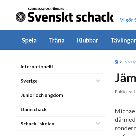
Vi gör
Spela
Träna
Klubbar
Tävlinga
TV & Ny
Internationellt
Jämn
Sverige
Publicerad 
Junior och ungdom
Damschack
Michael
därmed 
Schack i skolan
rondern