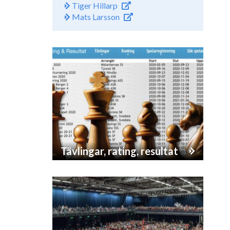
Tiger Hillarp
Mats Larsson
Tävlingar, rating, resultat