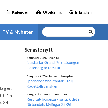
Kalender
Utbildning
In English
TV & Nyheter
Senaste nytt
7 augusti, 2026
- Sverige
Nu startar Grand Prix-säsongen –
Göteborg är först ut
6 augusti, 2026
- Junior och ungdom
Spännande final väntar – följ
Kadettallsvenskan
läger.
ubb 15-
6 augusti, 2026
- Förbundsnytt
Resultat-bonanza – så gick det i
o. 24
förbundets tävlingar 25/26