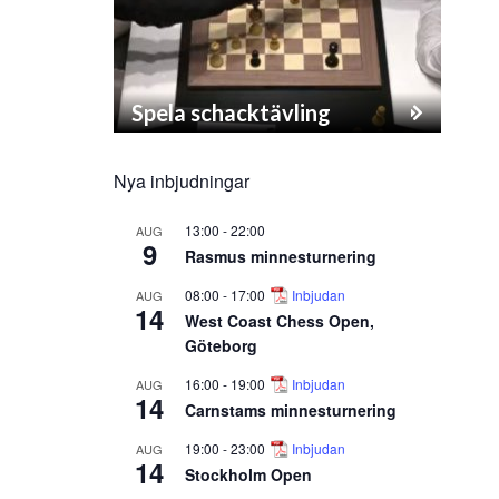
Spela schacktävling
Nya inbjudningar
13:00
-
22:00
AUG
9
Rasmus minnesturnering
08:00
-
17:00
Inbjudan
AUG
14
West Coast Chess Open,
Göteborg
16:00
-
19:00
Inbjudan
AUG
14
Carnstams minnesturnering
19:00
-
23:00
Inbjudan
AUG
14
Stockholm Open