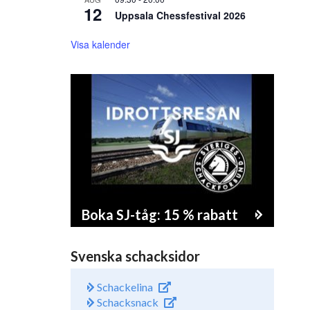
12
Uppsala Chessfestival 2026
Visa kalender
Boka SJ-tåg: 15 % rabatt
Svenska schacksidor
Schackelina
Schacksnack