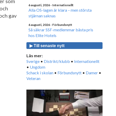
ter som
6 augusti, 2026
- Internationellt
 och
Alla OS-lagen är klara – men största
och gav
stjärnan saknas
6 augusti, 2026
- Förbundsnytt
Så säkrar SSF-medlemmar bästa pris
hos Elite Hotels
▶ Till senaste nytt
Läs mer:
Sverige
•
Distrikt/klubb
•
Internationellt
•
Ungdom
Schack i skolan
•
Förbundsnytt
•
Damer
•
Veteran