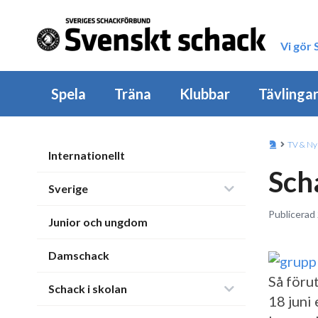
Vi gör
Spela
Träna
Klubbar
Tävlinga
TV & Ny
Internationellt
Sch
Sverige
Publicerad 
Junior och ungdom
Damschack
Så föru
Schack i skolan
18 juni