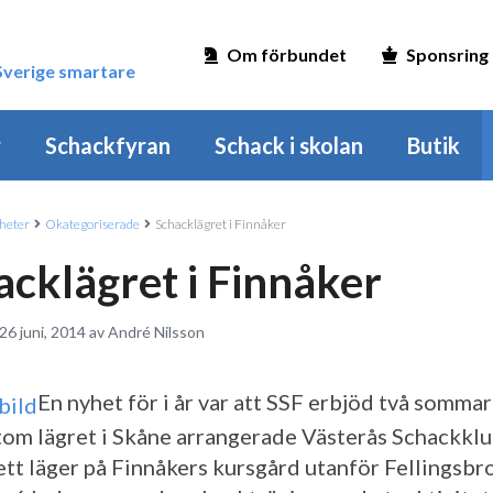
Om förbundet
Sponsring
 Sverige smartare
r
Schackfyran
Schack i skolan
Butik
heter
Okategoriserade
Schacklägret i Finnåker
acklägret i Finnåker
26 juni, 2014 av André Nilsson
En nyhet för i år var att SSF erbjöd två sommar
tom lägret i Skåne arrangerade Västerås Schackkl
 ett läger på Finnåkers kursgård utanför Fellingsbr