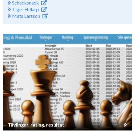
Schacksnack
Tiger Hillarp
Mats Larsson
Tävlingar, rating, resultat