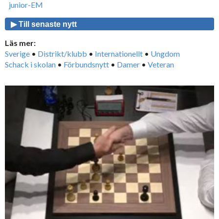
junior-EM
▶ Till senaste nytt
Läs mer:
Sverige
•
Distrikt/klubb
•
Internationellt
•
Ungdom
Schack i skolan
•
Förbundsnytt
•
Damer
•
Veteran