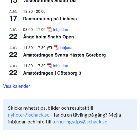
Västerbottens Snabb-DM
18:30
-
20:00
AUG
17
Damturnering på Lichess
08:00
-
17:00
Inbjudan
AUG
22
Ängelholm Snabb Open
11:30
-
17:30
Inbjudan
AUG
22
Amatördragen Svarta Hästen Göteborg
11:30
-
17:30
Inbjudan
AUG
22
Amatördragen i Göteborg 3
Visa kalender
Skicka nyhetstips, bilder och resultat till
nyheter@schack.se.
Har du en tävling på gång? Mejla
inbjudan och info till
turneringstips@schack.se