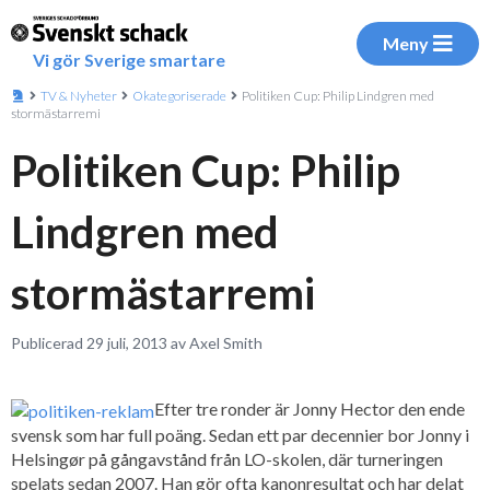
Meny
Vi gör Sverige smartare
TV & Nyheter
Okategoriserade
Politiken Cup: Philip Lindgren med
stormästarremi
Politiken Cup: Philip
Lindgren med
stormästarremi
Publicerad 29 juli, 2013 av Axel Smith
Efter tre ronder är Jonny Hector den ende
svensk som har full poäng. Sedan ett par decennier bor Jonny i
Helsingør på gångavstånd från LO-skolen, där turneringen
spelats sedan 2007. Han gör ofta kanonresultat och har delat