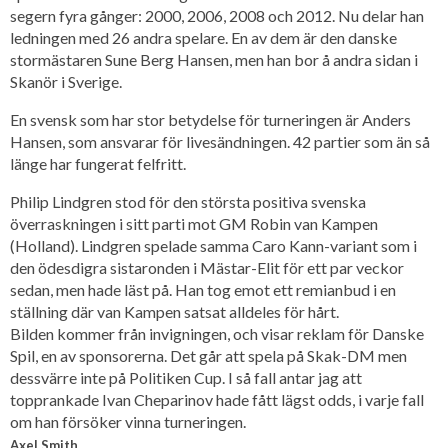
segern fyra gånger: 2000, 2006, 2008 och 2012. Nu delar han
ledningen med 26 andra spelare. En av dem är den danske
stormästaren Sune Berg Hansen, men han bor å andra sidan i
Skanör i Sverige.
En svensk som har stor betydelse för turneringen är Anders
Hansen, som ansvarar för livesändningen. 42 partier som än så
länge har fungerat felfritt.
Philip Lindgren stod för den största positiva svenska
överraskningen i sitt parti mot GM Robin van Kampen
(Holland). Lindgren spelade samma Caro Kann-variant som i
den ödesdigra sistaronden i Mästar-Elit för ett par veckor
sedan, men hade läst på. Han tog emot ett remianbud i en
ställning där van Kampen satsat alldeles för hårt.
Bilden kommer från invigningen, och visar reklam för Danske
Spil, en av sponsorerna. Det går att spela på Skak-DM men
dessvärre inte på Politiken Cup. I så fall antar jag att
topprankade Ivan Cheparinov hade fått lägst odds, i varje fall
om han försöker vinna turneringen.
Axel Smith