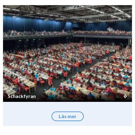
Schackfyran
Läs mer