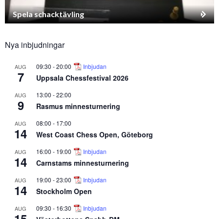
Spela schacktävling
Nya inbjudningar
09:30
-
20:00
Inbjudan
AUG
7
Uppsala Chessfestival 2026
13:00
-
22:00
AUG
9
Rasmus minnesturnering
08:00
-
17:00
AUG
14
West Coast Chess Open, Göteborg
16:00
-
19:00
Inbjudan
AUG
14
Carnstams minnesturnering
19:00
-
23:00
Inbjudan
AUG
14
Stockholm Open
09:30
-
16:30
Inbjudan
AUG
15