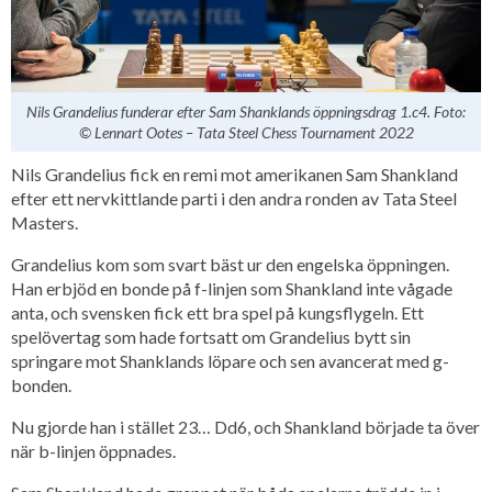
Nils Grandelius funderar efter Sam Shanklands öppningsdrag 1.c4. Foto:
© Lennart Ootes – Tata Steel Chess Tournament 2022
Nils Grandelius fick en remi mot amerikanen Sam Shankland
efter ett nervkittlande parti i den andra ronden av Tata Steel
Masters.
Grandelius kom som svart bäst ur den engelska öppningen.
Han erbjöd en bonde på f-linjen som Shankland inte vågade
anta, och svensken fick ett bra spel på kungsflygeln. Ett
spelövertag som hade fortsatt om Grandelius bytt sin
springare mot Shanklands löpare och sen avancerat med g-
bonden.
Nu gjorde han i stället 23… Dd6, och Shankland började ta över
när b-linjen öppnades.