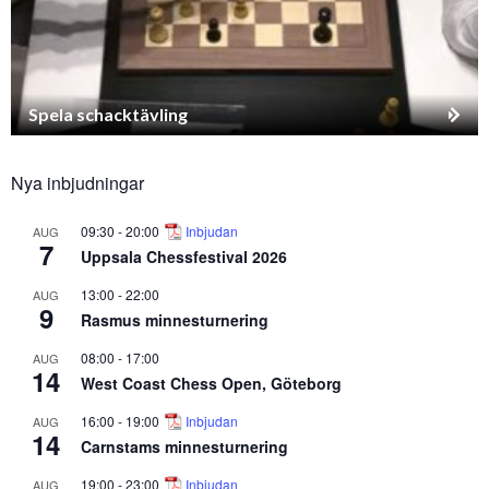
Spela schacktävling
Nya inbjudningar
09:30
-
20:00
Inbjudan
AUG
7
Uppsala Chessfestival 2026
13:00
-
22:00
AUG
9
Rasmus minnesturnering
08:00
-
17:00
AUG
14
West Coast Chess Open, Göteborg
16:00
-
19:00
Inbjudan
AUG
14
Carnstams minnesturnering
19:00
-
23:00
Inbjudan
AUG