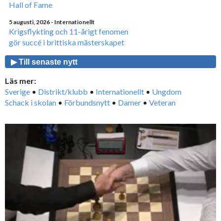
Hall of Fame
5 augusti, 2026
- Internationellt
Krigsflykting och 11-årigt fenomen
gör succé i brittiska mästerskapet
▶ Till senaste nytt
Läs mer:
Sverige
•
Distrikt/klubb
•
Internationellt
•
Ungdom
Schack i skolan
•
Förbundsnytt
•
Damer
•
Veteran