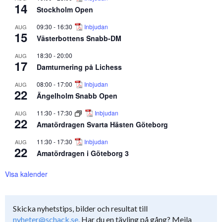
14
Stockholm Open
09:30
-
16:30
Inbjudan
AUG
15
Västerbottens Snabb-DM
18:30
-
20:00
AUG
17
Damturnering på Lichess
08:00
-
17:00
Inbjudan
AUG
22
Ängelholm Snabb Open
11:30
-
17:30
Inbjudan
AUG
22
Amatördragen Svarta Hästen Göteborg
11:30
-
17:30
Inbjudan
AUG
22
Amatördragen i Göteborg 3
Visa kalender
Skicka nyhetstips, bilder och resultat till
nyheter@schack.se.
Har du en tävling på gång? Mejla