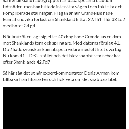
Sam Shankland hade greppet när båda spelarna trädde in i
tidsnöden, men han hittade inte rätta vägen i den taktiska och
komplicerade ställningen. Frågan är hur Grandelius hade
kunnat undvika förlust om Shankland hittat 32.Th1 Th5 33.Ld2
med hotet 34.g4.
När krutröken lagt sig efter 40 drag hade Grandelius en dam
mot Shanklands torn och springare. Med datorns förslag 41…
Db2 hade svensken kunnat spela vidare med ett litet övertag.
Nu kom 41… De3 i stället och det blev snabbt remischackar
efter Shanklands 42.Td7
Så här såg det ut när expertkommentator Deniz Arman kom
tillbaka från fikarasten och fick veta om det snabba slutet: