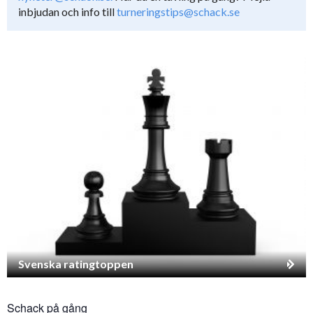
inbjudan och info till
turneringstips@schack.se
Svenska ratingtoppen
Schack på gång