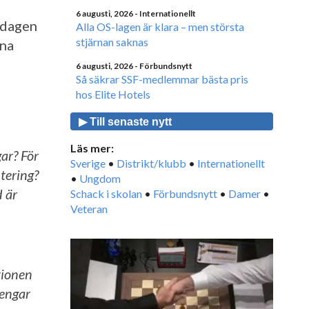
6 augusti, 2026
- Internationellt
ddagen
Alla OS-lagen är klara – men största
stjärnan saknas
pna
6 augusti, 2026
- Förbundsnytt
Så säkrar SSF-medlemmar bästa pris
hos Elite Hotels
▶ Till senaste nytt
Läs mer:
gar? För
Sverige
•
Distrikt/klubb
•
Internationellt
tering?
•
Ungdom
 är
Schack i skolan
•
Förbundsnytt
•
Damer
•
Veteran
tionen
pengar