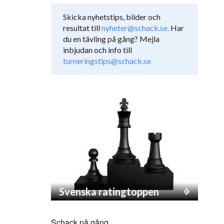
Skicka nyhetstips, bilder och
resultat till
nyheter@schack.se.
Har
du en tävling på gång? Mejla
inbjudan och info till
turneringstips@schack.se
Svenska ratingtoppen
Schack på gång