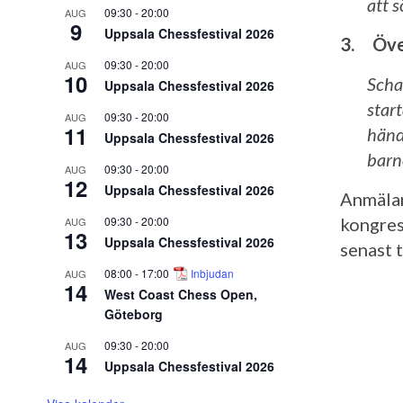
att 
09:30
-
20:00
AUG
9
Uppsala Chessfestival 2026
3. Över
09:30
-
20:00
AUG
10
Scha
Uppsala Chessfestival 2026
start
09:30
-
20:00
AUG
11
händ
Uppsala Chessfestival 2026
barn
09:30
-
20:00
AUG
12
Uppsala Chessfestival 2026
Anmälan
09:30
-
20:00
kongres
AUG
13
Uppsala Chessfestival 2026
senast t
08:00
-
17:00
Inbjudan
AUG
14
West Coast Chess Open,
Göteborg
09:30
-
20:00
AUG
14
Uppsala Chessfestival 2026