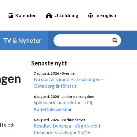
Kalender
Utbildning
In English
TV & Nyheter
Senaste nytt
agen
7 augusti, 2026
- Sverige
Nu startar Grand Prix-säsongen –
Göteborg är först ut
6 augusti, 2026
- Junior och ungdom
Spännande final väntar – följ
Kadettallsvenskan
6 augusti, 2026
- Förbundsnytt
ls på
Resultat-bonanza – så gick det i
förbundets tävlingar 25/26