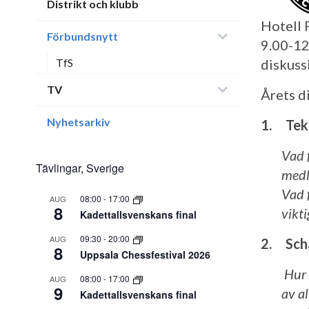
Distrikt och klubb
Hotell 
Förbundsnytt
9.00-12
TfS
diskuss
TV
Årets d
Nyhetsarkiv
1. Tekn
Vad f
Tävlingar, Sverige
medl
Vad 
08:00
-
17:00
AUG
8
vikti
Kadettallsvenskans final
09:30
-
20:00
AUG
2. Sch
8
Uppsala Chessfestival 2026
Hur k
08:00
-
17:00
AUG
9
av a
Kadettallsvenskans final