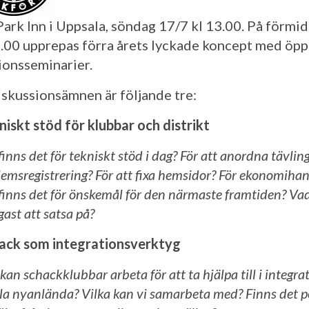
Park Inn i Uppsala, söndag 17/7 kl 13.00. På förmi
.00 upprepas förra årets lyckade koncept med öp
ionsseminarier.
iskussionsämnen är följande tre:
iskt stöd för klubbar och distrikt
inns det för tekniskt stöd i dag? För att anordna tävlin
emsregistrering? För att fixa hemsidor? För ekonomihan
finns det för önskemål för den närmaste framtiden? Vad
gast att satsa på?
ack som integrationsverktyg
an schackklubbar arbeta för att ta hjälpa till i integra
lla nyanlända? Vilka kan vi samarbeta med? Finns det 