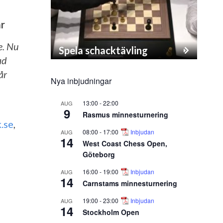
ar
e. Nu
Spela schacktävling
ad
år
Nya inbjudningar
13:00
-
22:00
AUG
9
Rasmus minnesturnering
.se
,
08:00
-
17:00
Inbjudan
AUG
14
West Coast Chess Open,
Göteborg
16:00
-
19:00
Inbjudan
AUG
14
Carnstams minnesturnering
19:00
-
23:00
Inbjudan
AUG
14
Stockholm Open