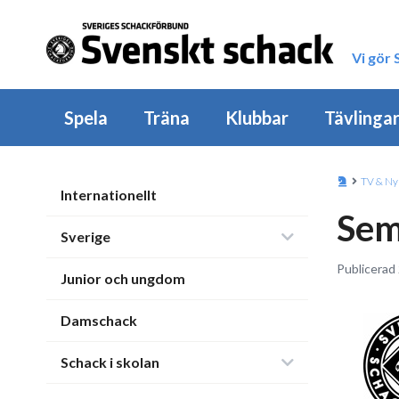
Vi gör
Spela
Träna
Klubbar
Tävlinga
TV & Ny
Internationellt
Sem
Sverige
Publicerad
Junior och ungdom
Damschack
Schack i skolan