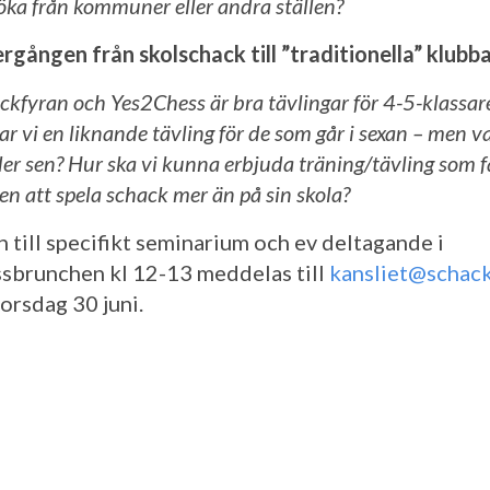
söka från kommuner eller andra ställen?
gången från skolschack till ”traditionella” klubb
ckfyran och Yes2Chess är bra tävlingar för 4-5-klassar
ar vi en liknande tävling för de som går i sexan – men v
er sen? Hur ska vi kunna erbjuda träning/tävling som f
en att spela schack mer än på sin skola?
 till specifikt seminarium och ev deltagande i
sbrunchen kl 12-13 meddelas till
kansliet@schack
orsdag 30 juni.