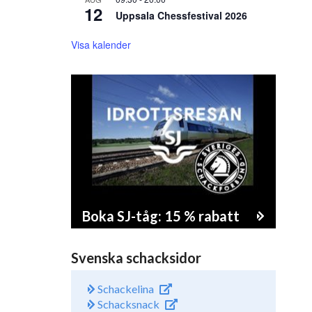
12
Uppsala Chessfestival 2026
Visa kalender
Boka SJ-tåg: 15 % rabatt
Svenska schacksidor
Schackelina
Schacksnack