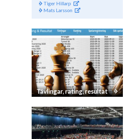
Tiger Hillarp
Mats Larsson
Tävlingar, rating, resultat