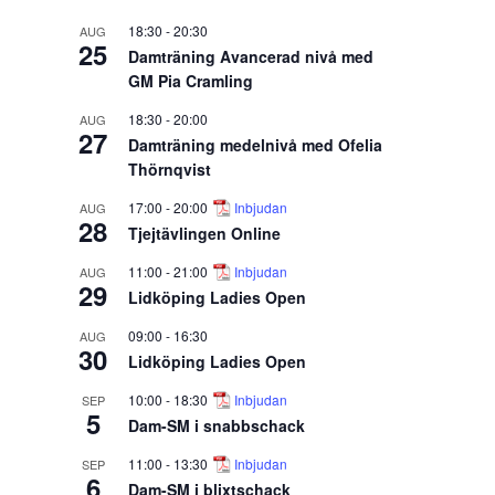
18:30
-
20:30
AUG
25
Damträning Avancerad nivå med
GM Pia Cramling
18:30
-
20:00
AUG
27
Damträning medelnivå med Ofelia
Thörnqvist
17:00
-
20:00
Inbjudan
AUG
28
Tjejtävlingen Online
11:00
-
21:00
Inbjudan
AUG
29
Lidköping Ladies Open
09:00
-
16:30
AUG
30
Lidköping Ladies Open
10:00
-
18:30
Inbjudan
SEP
5
Dam-SM i snabbschack
11:00
-
13:30
Inbjudan
SEP
6
Dam-SM i blixtschack