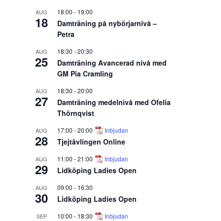
18:00
-
19:00
AUG
18
Damträning på nybörjarnivå –
Petra
18:30
-
20:30
AUG
25
Damträning Avancerad nivå med
GM Pia Cramling
18:30
-
20:00
AUG
27
Damträning medelnivå med Ofelia
Thörnqvist
17:00
-
20:00
Inbjudan
AUG
28
Tjejtävlingen Online
11:00
-
21:00
Inbjudan
AUG
29
Lidköping Ladies Open
09:00
-
16:30
AUG
30
Lidköping Ladies Open
10:00
-
18:30
Inbjudan
SEP