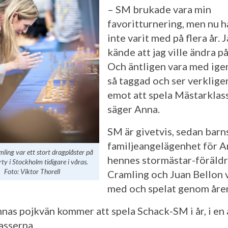
– SM brukade vara min
favoritturnering, men nu h
inte varit med på flera år. 
kände att jag ville ändra på
Och äntligen vara med igen
så taggad och ser verklige
emot att spela Mästarklas
säger Anna.
SM är givetvis, sedan barn
familjeangelägenhet för A
ing var ett stort dragplåster på
hennes stormästar-föräldr
ty i Stockholm tidigare i våras.
Foto: Viktor Thorell
Cramling och Juan Bellon v
med och spelat genom åre
nas pojkvän kommer att spela Schack-SM i år, i en 
lasserna.