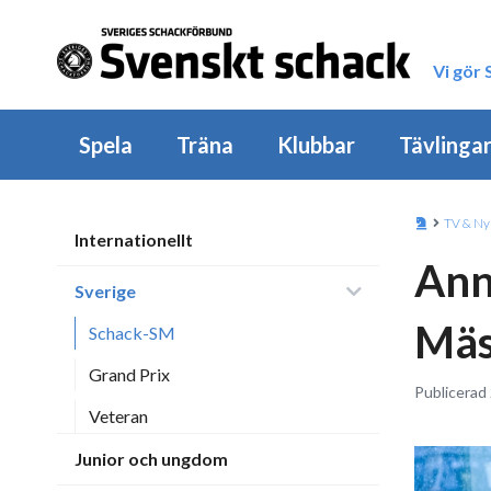
Vi gör
Spela
Träna
Klubbar
Tävlinga
TV & Ny
Internationellt
Ann
Sverige
Mäs
Schack-SM
Grand Prix
Publicerad
Veteran
Junior och ungdom