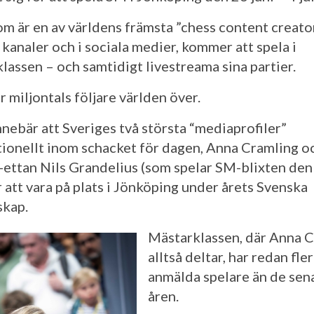
om är en av världens främsta ”chess content creato
 kanaler och i sociala medier, kommer att spela i
lassen – och samtidigt livestreama sina partier.
 miljontals följare världen över.
nnebär att Sveriges två största “mediaprofiler”
tionellt inom schacket för dagen, Anna Cramling o
-ettan Nils Grandelius (som spelar SM-blixten den 1
att vara på plats i Jönköping under årets Svenska
kap.
Mästarklassen, där Anna 
alltså deltar, har redan fler
anmälda spelare än de sen
åren.