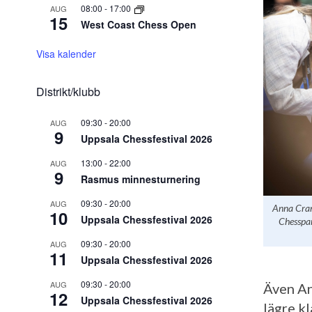
08:00
-
17:00
AUG
15
West Coast Chess Open
Visa kalender
Distrikt/klubb
09:30
-
20:00
AUG
9
Uppsala Chessfestival 2026
13:00
-
22:00
AUG
9
Rasmus minnesturnering
09:30
-
20:00
AUG
Anna Craml
10
Uppsala Chessfestival 2026
Chesspar
09:30
-
20:00
AUG
11
Uppsala Chessfestival 2026
09:30
-
20:00
AUG
Även An
12
Uppsala Chessfestival 2026
lägre k