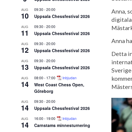
09:30
-
20:00
AUG
Anna, s
10
Uppsala Chessfestival 2026
digitala
09:30
-
20:00
Mästark
AUG
11
Uppsala Chessfestival 2026
Anna har
09:30
-
20:00
AUG
12
Uppsala Chessfestival 2026
Detta i
09:30
-
20:00
interna
AUG
13
Uppsala Chessfestival 2026
Sverige
kommer 
08:00
-
17:00
Inbjudan
AUG
14
West Coast Chess Open,
Mästers
Göteborg
09:30
-
20:00
AUG
14
Uppsala Chessfestival 2026
16:00
-
19:00
Inbjudan
AUG
14
Carnstams minnesturnering