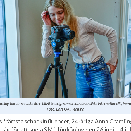
ling har de senaste åren blivit Sveriges mest kända ansikte internationellt, inom
Foto: Lars OA Hedlund
s främsta schackinfluencer, 24-åriga Anna Cramling
sig för att spela SM i Jönköping den 26 juni – 4 jul