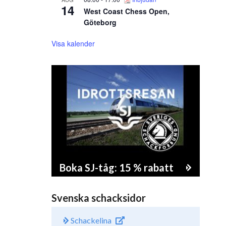
14
West Coast Chess Open,
Göteborg
Visa kalender
Boka SJ-tåg: 15 % rabatt
Svenska schacksidor
Schackelina