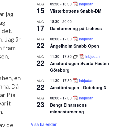
09:30
-
16:30
Inbjudan
AUG
15
Västerbottens Snabb-DM
ar jag
18:30
-
20:00
Jag
AUG
17
Damturnering på Lichess
 det.
! Jag är
08:00
-
17:00
Inbjudan
AUG
22
Ängelholm Snabb Open
n fram
sen,
11:30
-
17:30
Inbjudan
AUG
22
Amatördragen Svarta Hästen
Göteborg
sben, en
11:30
-
17:30
Inbjudan
AUG
22
nna. Då
Amatördragen i Göteborg 3
ar Pia
08:00
-
17:00
Inbjudan
AUG
23
arit
Bengt Einarssons
n.
minnesturnering
Visa kalender
av de