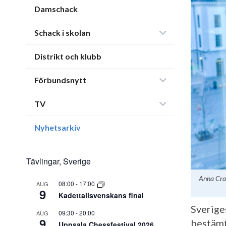
Damschack
Schack i skolan
Distrikt och klubb
Förbundsnytt
TV
Nyhetsarkiv
Tävlingar, Sverige
Anna Cram
08:00
-
17:00
AUG
9
Kadettallsvenskans final
Sverige
09:30
-
20:00
AUG
9
bestämt 
Uppsala Chessfestival 2026