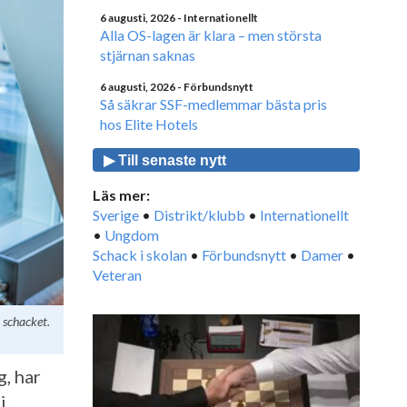
6 augusti, 2026
- Internationellt
Alla OS-lagen är klara – men största
stjärnan saknas
6 augusti, 2026
- Förbundsnytt
Så säkrar SSF-medlemmar bästa pris
hos Elite Hotels
▶ Till senaste nytt
Läs mer:
Sverige
•
Distrikt/klubb
•
Internationellt
•
Ungdom
Schack i skolan
•
Förbundsnytt
•
Damer
•
Veteran
 schacket.
, har
i.