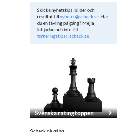
Skicka nyhetstips, bilder och
resultat till
nyheter@schack.se.
Har
du en tävling på gång? Mejla
inbjudan och info till
turneringstips@schack.se
Svenska ratingtoppen
Schack på gång