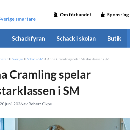
Om förbundet
Sponsring
 Sverige smartare
r
Schackfyran
Schack i skolan
Butik
heter
Sverige
Schack-SM
Anna Cramling spelar Mästarklassen i SM
a Cramling spelar
tarklassen i SM
 20 juni, 2026 av Robert Okpu