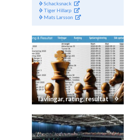
Schacksnack
Tiger Hillarp
Mats Larsson
Tävlingar, rating, resultat