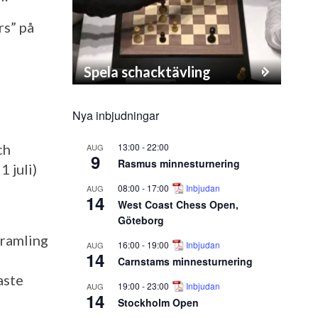
rs” på
Spela schacktävling
Nya inbjudningar
13:00
-
22:00
ch
AUG
9
Rasmus minnesturnering
 juli)
08:00
-
17:00
Inbjudan
AUG
14
West Coast Chess Open,
Göteborg
Cramling
16:00
-
19:00
Inbjudan
AUG
14
Carnstams minnesturnering
aste
19:00
-
23:00
Inbjudan
AUG
14
Stockholm Open