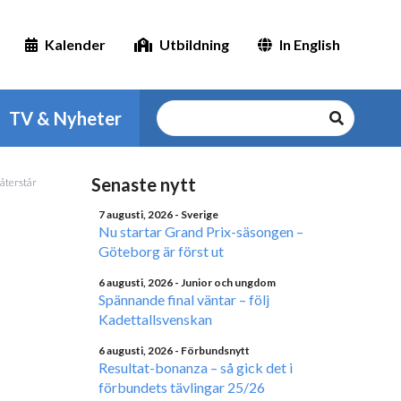
Kalender
Utbildning
In English
TV & Nyheter
Senaste nytt
återstår
7 augusti, 2026
- Sverige
Nu startar Grand Prix-säsongen –
Göteborg är först ut
6 augusti, 2026
- Junior och ungdom
Spännande final väntar – följ
Kadettallsvenskan
6 augusti, 2026
- Förbundsnytt
Resultat-bonanza – så gick det i
förbundets tävlingar 25/26