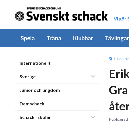
Vi gör
Spela
Träna
Klubbar
Tävlinga
TV & Ny
Internationellt
Eri
Sverige
Gra
Junior och ungdom
åte
Damschack
Schack i skolan
Publicerad 