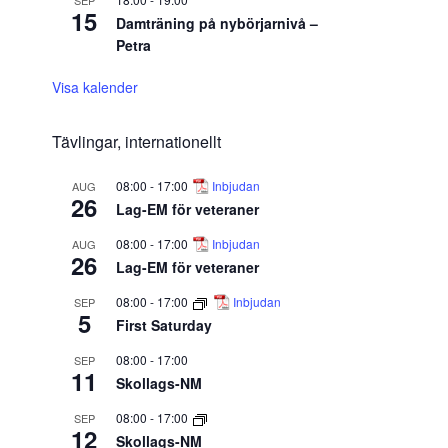
SEP
15
Damträning på nybörjarnivå –
Petra
Visa kalender
Tävlingar, internationellt
08:00
-
17:00
Inbjudan
AUG
26
Lag-EM för veteraner
08:00
-
17:00
Inbjudan
AUG
26
Lag-EM för veteraner
08:00
-
17:00
Inbjudan
SEP
5
First Saturday
08:00
-
17:00
SEP
11
Skollags-NM
08:00
-
17:00
SEP
12
Skollags-NM