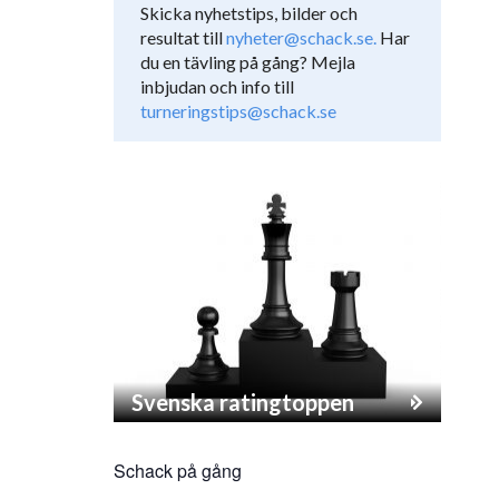
Skicka nyhetstips, bilder och
resultat till
nyheter@schack.se.
Har
du en tävling på gång? Mejla
inbjudan och info till
turneringstips@schack.se
Svenska ratingtoppen
Schack på gång