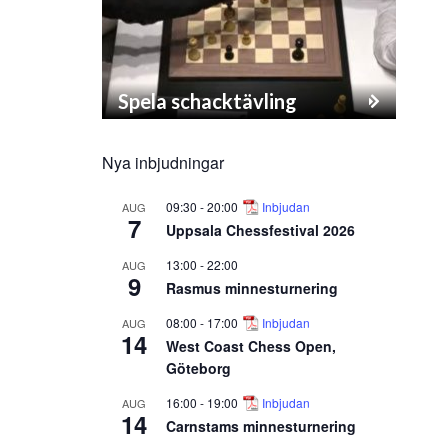
Spela schacktävling
Nya inbjudningar
09:30
-
20:00
Inbjudan
AUG
7
Uppsala Chessfestival 2026
13:00
-
22:00
AUG
9
Rasmus minnesturnering
08:00
-
17:00
Inbjudan
AUG
14
West Coast Chess Open,
Göteborg
16:00
-
19:00
Inbjudan
AUG
14
Carnstams minnesturnering