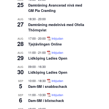
25
Damträning Avancerad nivå med
GM Pia Cramling
18:30
-
20:00
AUG
27
Damträning medelnivå med Ofelia
Thörnqvist
17:00
-
20:00
Inbjudan
AUG
28
Tjejtävlingen Online
11:00
-
21:00
Inbjudan
AUG
29
Lidköping Ladies Open
09:00
-
16:30
AUG
30
Lidköping Ladies Open
10:00
-
18:30
Inbjudan
SEP
5
Dam-SM i snabbschack
11:00
-
13:30
Inbjudan
SEP
6
Dam-SM i blixtschack
18:00
-
19:00