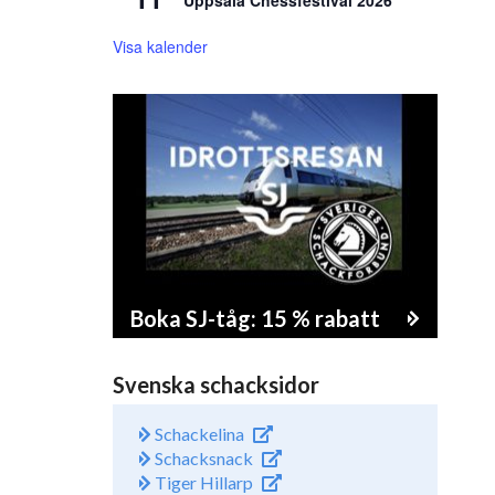
Uppsala Chessfestival 2026
Visa kalender
Boka SJ-tåg: 15 % rabatt
Svenska schacksidor
Schackelina
Schacksnack
Tiger Hillarp