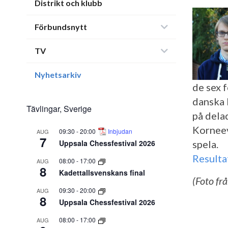
Distrikt och klubb
Förbundsnytt
TV
Nyhetsarkiv
de sex 
danska 
Tävlingar, Sverige
på dela
Korneev
09:30
-
20:00
Inbjudan
AUG
7
Uppsala Chessfestival 2026
spela.
Resulta
08:00
-
17:00
AUG
8
Kadettallsvenskans final
(Foto frå
09:30
-
20:00
AUG
8
Uppsala Chessfestival 2026
08:00
-
17:00
AUG