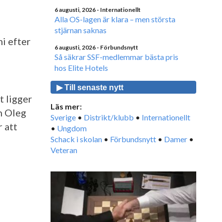
6 augusti, 2026
- Internationellt
Alla OS-lagen är klara – men största
stjärnan saknas
mi efter
6 augusti, 2026
- Förbundsnytt
Så säkrar SSF-medlemmar bästa pris
hos Elite Hotels
▶ Till senaste nytt
 ligger
Läs mer:
h Oleg
Sverige
•
Distrikt/klubb
•
Internationellt
 att
•
Ungdom
Schack i skolan
•
Förbundsnytt
•
Damer
•
Veteran