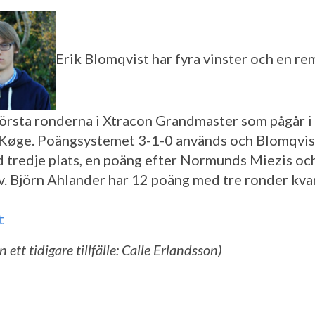
Erik Blomqvist har fyra vinster och en re
första ronderna i Xtracon Grandmaster som pågår i
Køge. Poängsystemet 3-1-0 används och Blomqvist
d tredje plats, en poäng efter Normunds Miezis oc
. Björn Ahlander har 12 poäng med tre ronder kvar
t
n ett tidigare tillfälle: Calle Erlandsson)