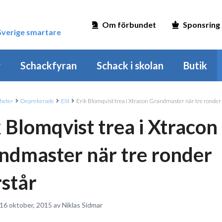
Om förbundet
Sponsring
 Sverige smartare
r
Schackfyran
Schack i skolan
Butik
heter
Deprekerade
Elit
Erik Blomqvist trea i Xtracon Grandmaster när tre ronder 
k Blomqvist trea i Xtracon
ndmaster när tre ronder
rstår
16 oktober, 2015 av Niklas Sidmar