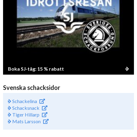
Boka SJ-tåg: 15 % rabatt
Svenska schacksidor
Schackelina
Schacksnack
Tiger Hillarp
Mats Larsson