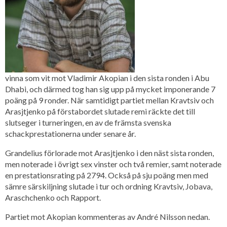
vinna som vit mot Vladimir Akopian i den sista ronden i Abu
Dhabi, och därmed tog han sig upp på mycket imponerande 7
poäng på 9 ronder. När samtidigt partiet mellan Kravtsiv och
Arasjtjenko på förstabordet slutade remi räckte det till
slutseger i turneringen, en av de främsta svenska
schackprestationerna under senare år.
Grandelius förlorade mot Arasjtjenko i den näst sista ronden,
men noterade i övrigt sex vinster och två remier, samt noterade
en prestationsrating på 2794. Också på sju poäng men med
sämre särskiljning slutade i tur och ordning Kravtsiv, Jobava,
Araschchenko och Rapport.
Partiet mot Akopian kommenteras av André Nilsson nedan.