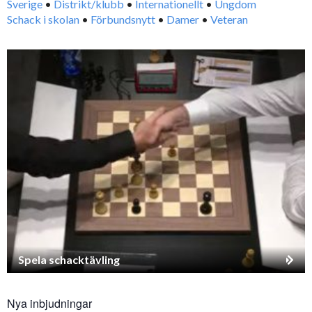
Sverige
•
Distrikt/klubb
•
Internationellt
•
Ungdom
Schack i skolan
•
Förbundsnytt
•
Damer
•
Veteran
Spela schacktävling
Nya inbjudningar