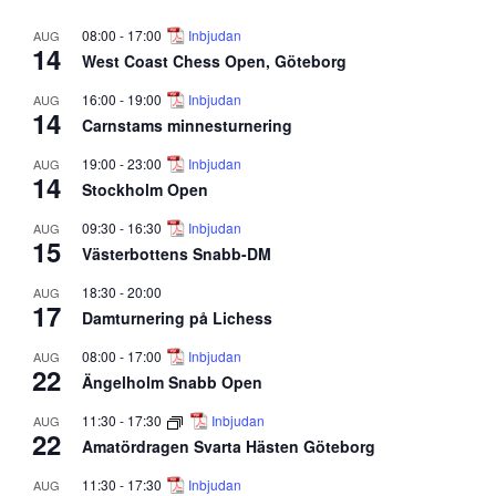
08:00
-
17:00
Inbjudan
AUG
14
West Coast Chess Open, Göteborg
16:00
-
19:00
Inbjudan
AUG
14
Carnstams minnesturnering
19:00
-
23:00
Inbjudan
AUG
14
Stockholm Open
09:30
-
16:30
Inbjudan
AUG
15
Västerbottens Snabb-DM
18:30
-
20:00
AUG
17
Damturnering på Lichess
08:00
-
17:00
Inbjudan
AUG
22
Ängelholm Snabb Open
11:30
-
17:30
Inbjudan
AUG
22
Amatördragen Svarta Hästen Göteborg
11:30
-
17:30
Inbjudan
AUG