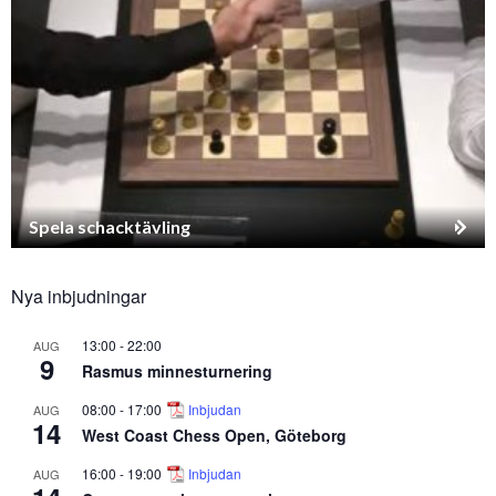
Spela schacktävling
Nya inbjudningar
13:00
-
22:00
AUG
9
Rasmus minnesturnering
08:00
-
17:00
Inbjudan
AUG
14
West Coast Chess Open, Göteborg
16:00
-
19:00
Inbjudan
AUG