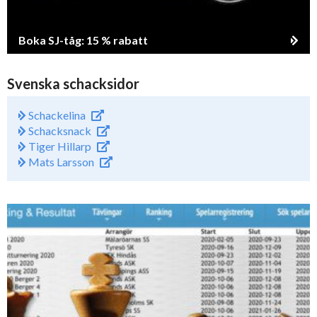
Boka SJ-tåg: 15 % rabatt
Svenska schacksidor
Schackelina
Schacksnack
Tiger Hillarp
Mats Larsson