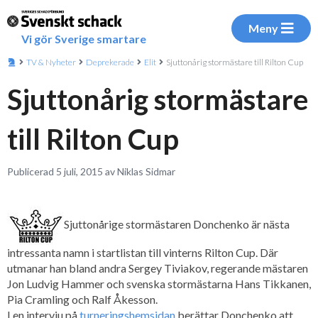
Meny
Vi gör Sverige smartare
TV & Nyheter
Deprekerade
Elit
Sjuttonårig stormästare till Rilton Cup
Sjuttonårig stormästare
till Rilton Cup
Publicerad 5 juli, 2015 av Niklas Sidmar
Sjuttonårige stormästaren Donchenko är nästa
intressanta namn i startlistan till vinterns Rilton Cup. Där
utmanar han bland andra Sergey Tiviakov, regerande mästaren
Jon Ludvig Hammer och svenska stormästarna Hans Tikkanen,
Pia Cramling och Ralf Åkesson.
I en intervju på
turneringshemsidan
berättar Donchenko att