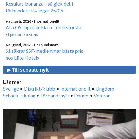
Resultat-bonanza – så gick det i
förbundets tävlingar 25/26
6 augusti, 2026
- Internationellt
Alla OS-lagen är klara – men största
stjärnan saknas
6 augusti, 2026
- Förbundsnytt
Så säkrar SSF-medlemmar bästa pris
hos Elite Hotels
▶ Till senaste nytt
Läs mer:
Sverige
•
Distrikt/klubb
•
Internationellt
•
Ungdom
Schack i skolan
•
Förbundsnytt
•
Damer
•
Veteran