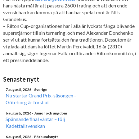
hans nästa mål är att passera 2600 i rating och att den ende
svensk han kan komma på att han har spelat mot är Nils
Grandelius.
– Rilton Cup-organisationen har i alla år lyckats fånga blivande
superstjärnor till sin turnering, och med Alexander Donchenko
ser vi ut att kunna fortsätta den fina traditionen. Dessutom är
vi glada att danska löftet Martin Percivaldi, 16 år (2310)
anmält sig, säger Ingemar Falk, ordförande i Riltonkommittén, i
ett pressmeddelande.
Senaste nytt
7 augusti, 2026
- Sverige
Nu startar Grand Prix-säsongen –
Göteborg är först ut
6 augusti, 2026
- Junior och ungdom
Spännande final väntar – följ
Kadettallsvenskan
6 augusti, 2026
- Förbundsnytt