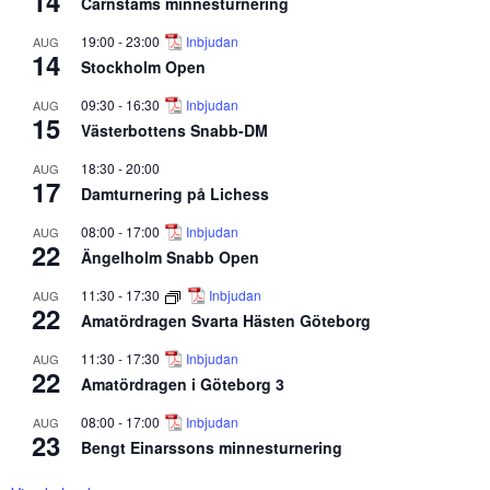
14
Carnstams minnesturnering
19:00
-
23:00
Inbjudan
AUG
14
Stockholm Open
09:30
-
16:30
Inbjudan
AUG
15
Västerbottens Snabb-DM
18:30
-
20:00
AUG
17
Damturnering på Lichess
08:00
-
17:00
Inbjudan
AUG
22
Ängelholm Snabb Open
11:30
-
17:30
Inbjudan
AUG
22
Amatördragen Svarta Hästen Göteborg
11:30
-
17:30
Inbjudan
AUG
22
Amatördragen i Göteborg 3
08:00
-
17:00
Inbjudan
AUG
23
Bengt Einarssons minnesturnering