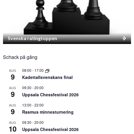
Svenska ratingtoppen
Schack på gång
08:00
-
17:00
AUG
9
Kadettallsvenskans final
09:30
-
20:00
AUG
9
Uppsala Chessfestival 2026
13:00
-
22:00
AUG
9
Rasmus minnesturnering
09:30
-
20:00
AUG
10
Uppsala Chessfestival 2026