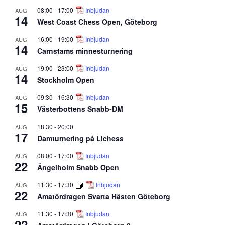
08:00
-
17:00
Inbjudan
AUG
14
West Coast Chess Open, Göteborg
16:00
-
19:00
Inbjudan
AUG
14
Carnstams minnesturnering
19:00
-
23:00
Inbjudan
AUG
14
Stockholm Open
09:30
-
16:30
Inbjudan
AUG
15
Västerbottens Snabb-DM
18:30
-
20:00
AUG
17
Damturnering på Lichess
08:00
-
17:00
Inbjudan
AUG
22
Ängelholm Snabb Open
11:30
-
17:30
Inbjudan
AUG
22
Amatördragen Svarta Hästen Göteborg
11:30
-
17:30
Inbjudan
AUG
22