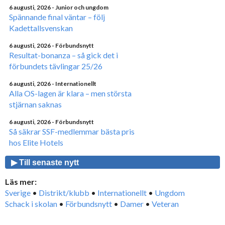
6 augusti, 2026
- Junior och ungdom
Spännande final väntar – följ
Kadettallsvenskan
6 augusti, 2026
- Förbundsnytt
Resultat-bonanza – så gick det i
förbundets tävlingar 25/26
6 augusti, 2026
- Internationellt
Alla OS-lagen är klara – men största
stjärnan saknas
6 augusti, 2026
- Förbundsnytt
Så säkrar SSF-medlemmar bästa pris
hos Elite Hotels
▶ Till senaste nytt
Läs mer:
Sverige
•
Distrikt/klubb
•
Internationellt
•
Ungdom
Schack i skolan
•
Förbundsnytt
•
Damer
•
Veteran