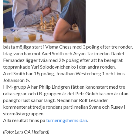
bästa möjliga start i Visma Chess med 3 poäng efter tre ronder.
Idag vann han mot Axel Smith och Aryan Tari medan Daniel
Fernandez ligger tvåa med 2½ poäng efter att ha besegrat
topprankade Yuri Solodovnichenko i den andra ronden.
Axel Smith har 1½ poäng, Jonathan Westerberg 1 och Linus
Johansson ½.
I IM-grupp A har Philip Lindgren fått en kanonstart med tre
raka segrar, och i B-gruppen är det Petr Golubka som är utan
poängförlust så här långt. Nedan har Rolf Lekander
kommenterat tredje rondens parti mellan Svane och Rusev i
stormästargruppen.
Alla resultat finns på
turneringshemsidan
.
(Foto: Lars OA Hedlund)