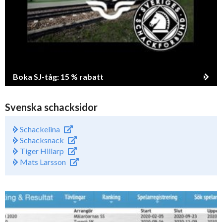
Boka SJ-tåg: 15 % rabatt
Svenska schacksidor
Schackelina
Schacksnack
Tiger Hillarp
Mats Larsson