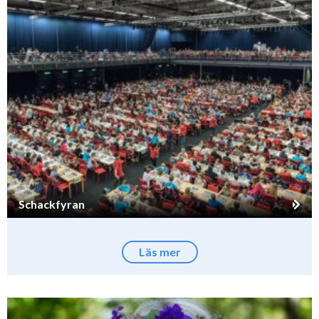
Schackfyran
Läs mer