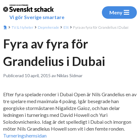
Meny
Vi gör Sverige smartare
TV & Nyheter
Deprekerade
Elit
Fyra av fyra för Grandelius i Dubai
Fyra av fyra för
Grandelius i Dubai
Publicerad 10 april, 2015 av Niklas Sidmar
Efter fyra spelade ronder i Dubai Open är Nils Grandelius en av
tre spelare med maximala 4 poäng. Igår besegrade han
georgiske stormästaren Nigalidze Gaioz, och han delar
ledningen i turnerings med David Howell och Yuri
Solodovnichenko. Idag är det spelledigt i Dubai och imorgon
möter Nils Grandleius Howell som vit i den femte ronden.
Turneringshemsidan