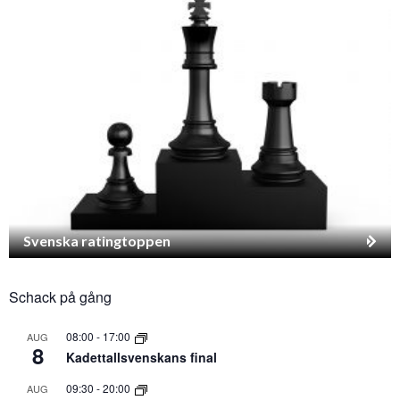
Svenska ratingtoppen
Schack på gång
08:00
-
17:00
AUG
8
Kadettallsvenskans final
09:30
-
20:00
AUG