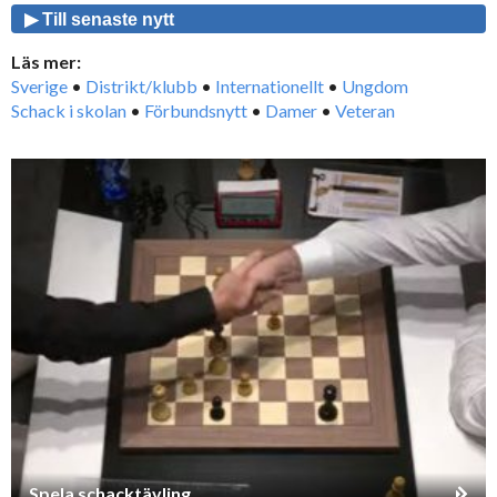
▶ Till senaste nytt
Läs mer:
Sverige
•
Distrikt/klubb
•
Internationellt
•
Ungdom
Schack i skolan
•
Förbundsnytt
•
Damer
•
Veteran
Spela schacktävling