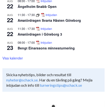
08:00
-
17:00
Inbjudan
AUG
22
Ängelholm Snabb Open
11:30
-
17:30
Inbjudan
AUG
22
Amatördragen Svarta Hästen Göteborg
11:30
-
17:30
Inbjudan
AUG
22
Amatördragen i Göteborg 3
08:00
-
17:00
Inbjudan
AUG
23
Bengt Einarssons minnesturnering
Visa kalender
Skicka nyhetstips, bilder och resultat till
nyheter@schack.se.
Har du en tävling på gång? Mejla
inbjudan och info till
turneringstips@schack.se