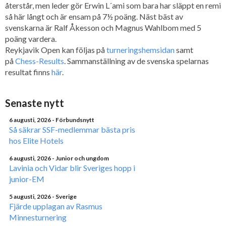
återstår, men leder gör Erwin L´ami som bara har släppt en remi
så här långt och är ensam på 7½ poäng. Näst bäst av
svenskarna är Ralf Åkesson och Magnus Wahlbom med 5
poäng vardera.
Reykjavik Open kan följas på
turneringshemsidan
samt
på
Chess-Results
. Sammanställning av de svenska spelarnas
resultat finns
här
.
Senaste nytt
6 augusti, 2026
- Förbundsnytt
Så säkrar SSF-medlemmar bästa pris
hos Elite Hotels
6 augusti, 2026
- Junior och ungdom
Lavinia och Vidar blir Sveriges hopp i
junior-EM
5 augusti, 2026
- Sverige
Fjärde upplagan av Rasmus
Minnesturnering