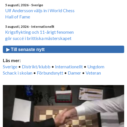
5 augusti, 2026
- Sverige
Ulf Andersson väljs in i World Chess
Hall of Fame
5 augusti, 2026
- Internationellt
Krigsflykting och 11-årigt fenomen
gör succé i brittiska mästerskapet
▶ Till senaste nytt
Läs mer:
Sverige
•
Distrikt/klubb
•
Internationellt
•
Ungdom
Schack i skolan
•
Förbundsnytt
•
Damer
•
Veteran