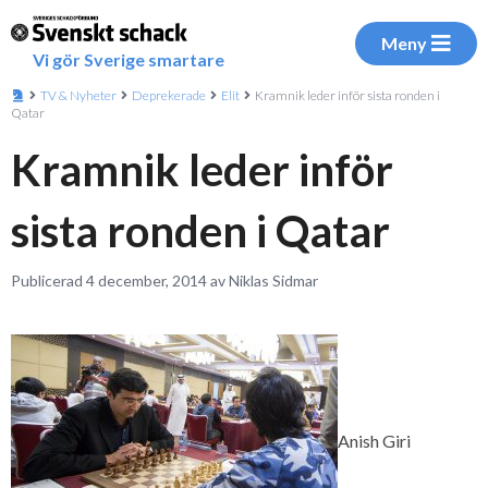
Meny
Vi gör Sverige smartare
TV & Nyheter
Deprekerade
Elit
Kramnik leder inför sista ronden i
Qatar
Kramnik leder inför
sista ronden i Qatar
Publicerad 4 december, 2014 av Niklas Sidmar
Anish Giri