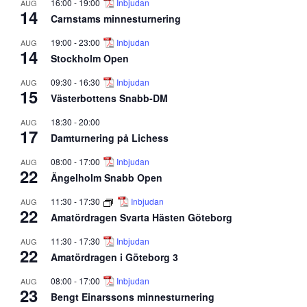
16:00
-
19:00
Inbjudan
AUG
14
Carnstams minnesturnering
19:00
-
23:00
Inbjudan
AUG
14
Stockholm Open
09:30
-
16:30
Inbjudan
AUG
15
Västerbottens Snabb-DM
18:30
-
20:00
AUG
17
Damturnering på Lichess
08:00
-
17:00
Inbjudan
AUG
22
Ängelholm Snabb Open
11:30
-
17:30
Inbjudan
AUG
22
Amatördragen Svarta Hästen Göteborg
11:30
-
17:30
Inbjudan
AUG
22
Amatördragen i Göteborg 3
08:00
-
17:00
Inbjudan
AUG
23
Bengt Einarssons minnesturnering