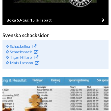
Boka SJ-tåg: 15 % rabatt
Svenska schacksidor
Schackelina
Schacksnack
Tiger Hillarp
Mats Larsson