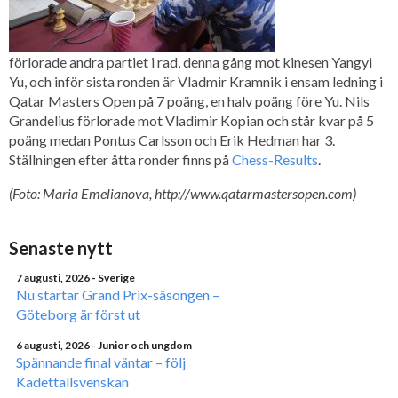
förlorade andra partiet i rad, denna gång mot kinesen Yangyi
Yu, och inför sista ronden är Vladmir Kramnik i ensam ledning i
Qatar Masters Open på 7 poäng, en halv poäng före Yu. Nils
Grandelius förlorade mot Vladimir Kopian och står kvar på 5
poäng medan Pontus Carlsson och Erik Hedman har 3.
Ställningen efter åtta ronder finns på
Chess-Results
.
(Foto: Maria Emelianova, http://www.qatarmastersopen.com)
Senaste nytt
7 augusti, 2026
- Sverige
Nu startar Grand Prix-säsongen –
Göteborg är först ut
6 augusti, 2026
- Junior och ungdom
Spännande final väntar – följ
Kadettallsvenskan