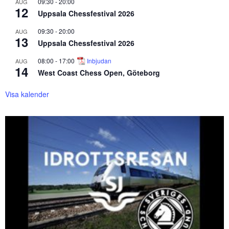
09:30
-
20:00
AUG
12
Uppsala Chessfestival 2026
09:30
-
20:00
AUG
13
Uppsala Chessfestival 2026
08:00
-
17:00
Inbjudan
AUG
14
West Coast Chess Open, Göteborg
Visa kalender