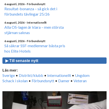
6 augusti, 2026
- Förbundsnytt
Resultat-bonanza – så gick det i
förbundets tävlingar 25/26
6 augusti, 2026
- Internationellt
Alla OS-lagen är klara – men största
stjärnan saknas
6 augusti, 2026
- Förbundsnytt
Så säkrar SSF-medlemmar bästa pris
hos Elite Hotels
▶ Till senaste nytt
Läs mer:
Sverige
•
Distrikt/klubb
•
Internationellt
•
Ungdom
Schack i skolan
•
Förbundsnytt
•
Damer
•
Veteran