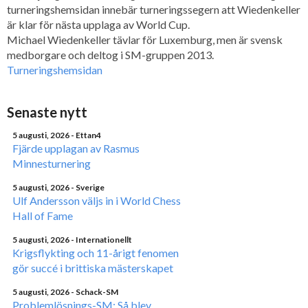
turneringshemsidan innebär turneringssegern att Wiedenkeller
är klar för nästa upplaga av World Cup.
Michael Wiedenkeller tävlar för Luxemburg, men är svensk
medborgare och deltog i SM-gruppen 2013.
Turneringshemsidan
Senaste nytt
5 augusti, 2026
- Ettan4
Fjärde upplagan av Rasmus
Minnesturnering
5 augusti, 2026
- Sverige
Ulf Andersson väljs in i World Chess
Hall of Fame
5 augusti, 2026
- Internationellt
Krigsflykting och 11-årigt fenomen
gör succé i brittiska mästerskapet
5 augusti, 2026
- Schack-SM
Problemlösnings-SM: Så blev