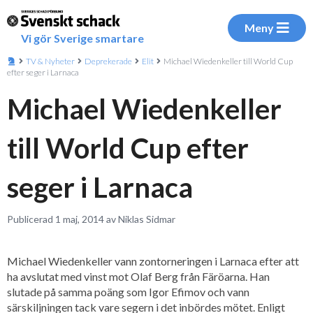
Meny
Vi gör Sverige smartare
TV & Nyheter
Deprekerade
Elit
Michael Wiedenkeller till World Cup
efter seger i Larnaca
Michael Wiedenkeller
till World Cup efter
seger i Larnaca
Publicerad 1 maj, 2014 av Niklas Sidmar
Michael Wiedenkeller vann zontorneringen i Larnaca efter att
ha avslutat med vinst mot Olaf Berg från Färöarna. Han
slutade på samma poäng som Igor Efimov och vann
särskiljningen tack vare segern i det inbördes mötet. Enligt