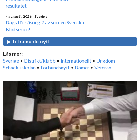
resultatet
4 augusti, 2026
- Sverige
Dags för säsong 2 av succén Svenska
Blixtserien!
▶ Till senaste nytt
Läs mer:
Sverige
•
Distrikt/klubb
•
Internationellt
•
Ungdom
Schack i skolan
•
Förbundsnytt
•
Damer
•
Veteran