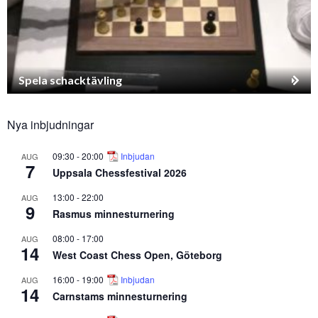
Spela schacktävling
Nya inbjudningar
09:30
-
20:00
Inbjudan
AUG
7
Uppsala Chessfestival 2026
13:00
-
22:00
AUG
9
Rasmus minnesturnering
08:00
-
17:00
AUG
14
West Coast Chess Open, Göteborg
16:00
-
19:00
Inbjudan
AUG
14
Carnstams minnesturnering