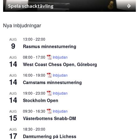
Spela schacktävling
Nya inbjudningar
13:00
-
22:00
AUG
9
Rasmus minnesturnering
08:00
-
17:00
Inbjudan
AUG
14
West Coast Chess Open, Göteborg
16:00
-
19:00
Inbjudan
AUG
14
Carnstams minnesturnering
19:00
-
23:00
Inbjudan
AUG
14
Stockholm Open
09:30
-
16:30
Inbjudan
AUG
15
Västerbottens Snabb-DM
18:30
-
20:00
AUG
17
Damturnering på Lichess