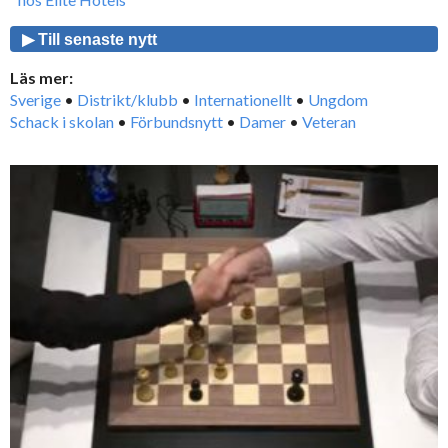
▶ Till senaste nytt
Läs mer:
Sverige
•
Distrikt/klubb
•
Internationellt
•
Ungdom
Schack i skolan
•
Förbundsnytt
•
Damer
•
Veteran