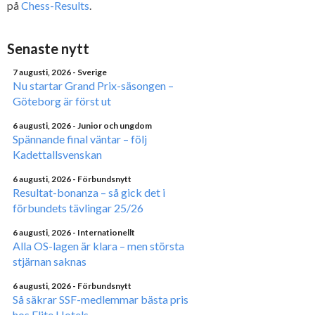
på
Chess-Results
.
Senaste nytt
7 augusti, 2026
- Sverige
Nu startar Grand Prix-säsongen –
Göteborg är först ut
6 augusti, 2026
- Junior och ungdom
Spännande final väntar – följ
Kadettallsvenskan
6 augusti, 2026
- Förbundsnytt
Resultat-bonanza – så gick det i
förbundets tävlingar 25/26
6 augusti, 2026
- Internationellt
Alla OS-lagen är klara – men största
stjärnan saknas
6 augusti, 2026
- Förbundsnytt
Så säkrar SSF-medlemmar bästa pris
hos Elite Hotels