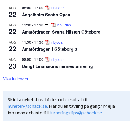
08:00
-
17:00
Inbjudan
AUG
22
Ängelholm Snabb Open
11:30
-
17:30
Inbjudan
AUG
22
Amatördragen Svarta Hästen Göteborg
11:30
-
17:30
Inbjudan
AUG
22
Amatördragen i Göteborg 3
08:00
-
17:00
Inbjudan
AUG
23
Bengt Einarssons minnesturnering
Visa kalender
Skicka nyhetstips, bilder och resultat till
nyheter@schack.se.
Har du en tävling på gång? Mejla
inbjudan och info till
turneringstips@schack.se