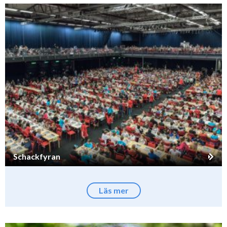
Schackfyran
Läs mer