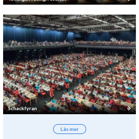
Schackfyran
Läs mer