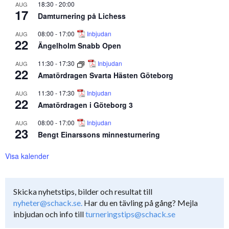
18:30
-
20:00
AUG
17
Damturnering på Lichess
08:00
-
17:00
Inbjudan
AUG
22
Ängelholm Snabb Open
11:30
-
17:30
Inbjudan
AUG
22
Amatördragen Svarta Hästen Göteborg
11:30
-
17:30
Inbjudan
AUG
22
Amatördragen i Göteborg 3
08:00
-
17:00
Inbjudan
AUG
23
Bengt Einarssons minnesturnering
Visa kalender
Skicka nyhetstips, bilder och resultat till
nyheter@schack.se.
Har du en tävling på gång? Mejla
inbjudan och info till
turneringstips@schack.se