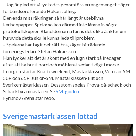
– Jag är glad att vi lyckades genomföra arrangemanget, säger
förbundsordförande Håkan Jalling.
Den enda missräkningen så här långt är uteblivna
karbonpapper. Spelarna kan därmed inte lämna in några
protokollskopior. Bland domarna fanns det olika åsikter om
huruvida detta skulle kunna leda till problem.
– Spelarna har tagit det rätt bra, säger biträdande
turneringsledare Stefan Håkansson.
Han tycker att det är skönt med en lugn start på fredagen,
efter att ha burit bord och möblerat sedan tidigt i morse.
Imorgon startar Knatteweekend, Mästarklassen, Veteran-SM
50+ och 65+, Junior-SM, Mästarklassen-Elit och
Sverigemästarklassen. Dessutom spelas Prova-på-schack och
Schackfyranmästaren, Se
SM-guiden
.
Fyrishov Arena står redo.
Sverigemästarklassen lottad