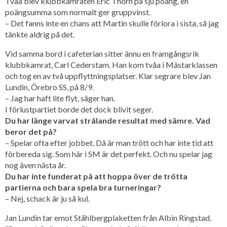
Tvåa blev klubbkamraten Eric Thörn på sju poäng, en
poängsumma som normalt ger gruppvinst.
– Det fanns inte en chans att Martin skulle förlora i sista, så jag
tänkte aldrig på det.
Vid samma bord i cafeterian sitter ännu en framgångsrik
klubbkamrat, Carl Cederstam. Han kom tvåa i Mästarklassen
och tog en av två uppflyttningsplatser. Klar segrare blev Jan
Lundin, Örebro SS, på 8/9.
– Jag har haft lite flyt, säger han.
I förlustpartiet borde det dock blivit seger.
Du har länge varvat strålande resultat med sämre. Vad
beror det på?
– Spelar ofta efter jobbet. Då är man trött och har inte tid att
förbereda sig. Som här i SM är det perfekt. Och nu spelar jag
nog även nästa år.
Du har inte funderat på att hoppa över de trötta
partierna och bara spela bra turneringar?
– Nej, schack är ju så kul.
Jan Lundin tar emot Ståhlbergplaketten från Albin Ringstad.