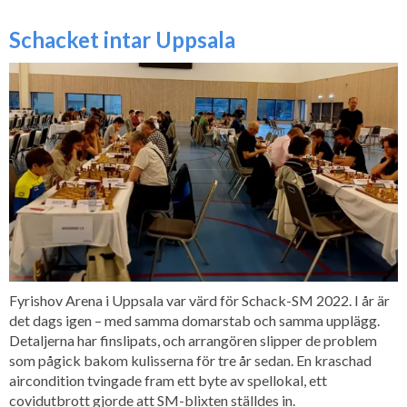
Schacket intar Uppsala
Fyrishov Arena i Uppsala var värd för Schack-SM 2022. I år är
det dags igen – med samma domarstab och samma upplägg.
Detaljerna har finslipats, och arrangören slipper de problem
som pågick bakom kulisserna för tre år sedan. En kraschad
aircondition tvingade fram ett byte av spellokal, ett
covidutbrott gjorde att SM-blixten ställdes in.