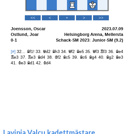
Lavinia Valcu kadettmästare