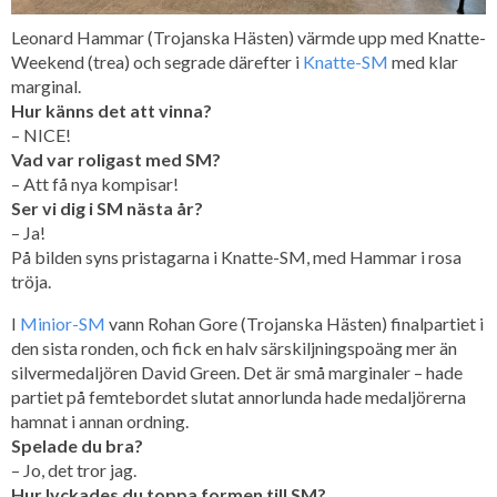
Leonard Hammar (Trojanska Hästen) värmde upp med Knatte-
Weekend (trea) och segrade därefter i
Knatte-SM
med klar
marginal.
Hur känns det att vinna?
– NICE!
Vad var roligast med SM?
– Att få nya kompisar!
Ser vi dig i SM nästa år?
– Ja!
På bilden syns pristagarna i Knatte-SM, med Hammar i rosa
tröja.
I
Minior-SM
vann Rohan Gore (Trojanska Hästen) finalpartiet i
den sista ronden, och fick en halv särskiljningspoäng mer än
silvermedaljören David Green. Det är små marginaler – hade
partiet på femtebordet slutat annorlunda hade medaljörerna
hamnat i annan ordning.
Spelade du bra?
– Jo, det tror jag.
Hur lyckades du toppa formen till SM?