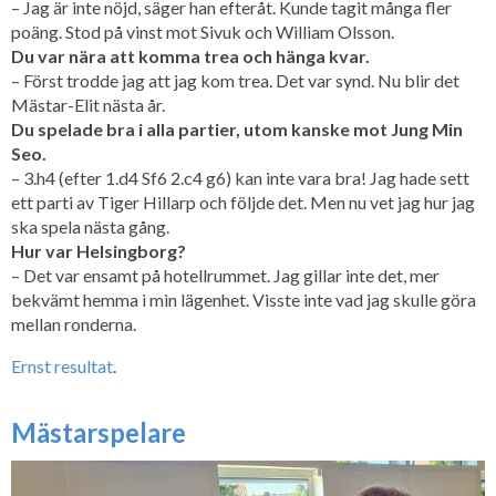
– Jag är inte nöjd, säger han efteråt. Kunde tagit många fler
poäng. Stod på vinst mot Sivuk och William Olsson.
Du var nära att komma trea och hänga kvar.
– Först trodde jag att jag kom trea. Det var synd. Nu blir det
Mästar-Elit nästa år.
Du spelade bra i alla partier, utom kanske mot Jung Min
Seo.
– 3.h4 (efter 1.d4 Sf6 2.c4 g6) kan inte vara bra! Jag hade sett
ett parti av Tiger Hillarp och följde det. Men nu vet jag hur jag
ska spela nästa gång.
Hur var Helsingborg?
– Det var ensamt på hotellrummet. Jag gillar inte det, mer
bekvämt hemma i min lägenhet. Visste inte vad jag skulle göra
mellan ronderna.
Ernst resultat
.
Mästarspelare