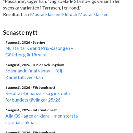
”Passande”, säger han. ”Jag spelade Ståhlbergs variant, den
svenska varianten i Tarrasch, i en rond.”
Resultat från
Mästarklassen-Elit
och
Mästarklassen
.
Senaste nytt
7 augusti, 2026
- Sverige
Nu startar Grand Prix-säsongen –
Göteborg är först ut
6 augusti, 2026
- Junior och ungdom
Spännande final väntar – följ
Kadettallsvenskan
6 augusti, 2026
- Förbundsnytt
Resultat-bonanza – så gick det i
förbundets tävlingar 25/26
6 augusti, 2026
- Internationellt
Alla OS-lagen är klara – men största
stjärnan saknas
6 augusti, 2026
- Förbundsnytt