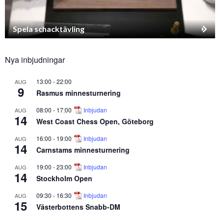
Spela schacktävling
Nya inbjudningar
13:00
-
22:00
AUG
9
Rasmus minnesturnering
08:00
-
17:00
Inbjudan
AUG
14
West Coast Chess Open, Göteborg
16:00
-
19:00
Inbjudan
AUG
14
Carnstams minnesturnering
19:00
-
23:00
Inbjudan
AUG
14
Stockholm Open
09:30
-
16:30
Inbjudan
AUG
15
Västerbottens Snabb-DM