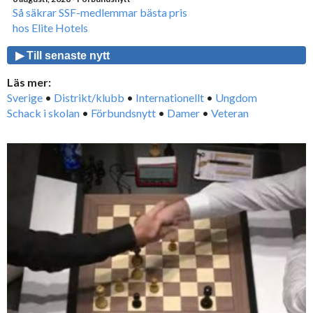
Så säkrar SSF-medlemmar bästa pris
hos Elite Hotels
▶ Till senaste nytt
Läs mer:
Sverige
•
Distrikt/klubb
•
Internationellt
•
Ungdom
Schack i skolan
•
Förbundsnytt
•
Damer
•
Veteran