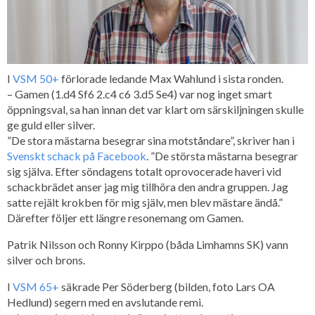
I
VSM 50+
förlorade ledande Max Wahlund i sista ronden.
– Gamen (1.d4 Sf6 2.c4 c6 3.d5 Se4) var nog inget smart
öppningsval, sa han innan det var klart om särskiljningen skulle
ge guld eller silver.
”De stora mästarna besegrar sina motståndare”, skriver han i
Svenskt schack på Facebook
. ”De största mästarna besegrar
sig själva. Efter söndagens totalt oprovocerade haveri vid
schackbrädet anser jag mig tillhöra den andra gruppen. Jag
satte rejält krokben för mig själv, men blev mästare ändå.”
Därefter följer ett längre resonemang om Gamen.
Patrik Nilsson och Ronny Kirppo (båda Limhamns SK) vann
silver och brons.
I
VSM 65+
säkrade Per Söderberg (bilden, foto Lars OA
Hedlund) segern med en avslutande remi.