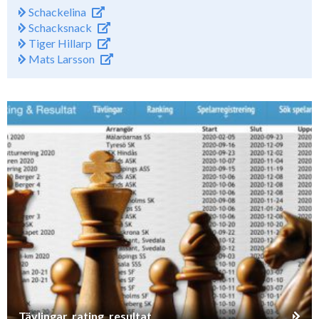
Schackelina
Schacksnack
Tiger Hillarp
Mats Larsson
Tävlingar, rating, resultat