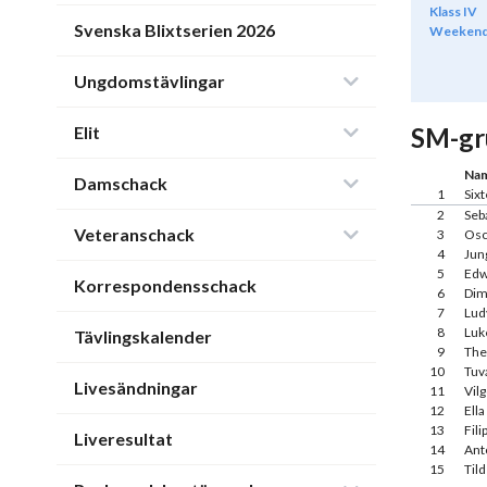
Klass IV
Svenska Blixtserien 2026
Weeken
Ungdomstävlingar
Elit
SM-gr
Na
Damschack
1
Six
2
Seb
Veteranschack
3
Osc
4
Jun
5
Edw
Korrespondensschack
6
Dim
7
Lud
8
Luk
Tävlingskalender
9
The
10
Tuv
Livesändningar
11
Vilg
12
Ella
13
Fili
Liveresultat
14
Ant
15
Til