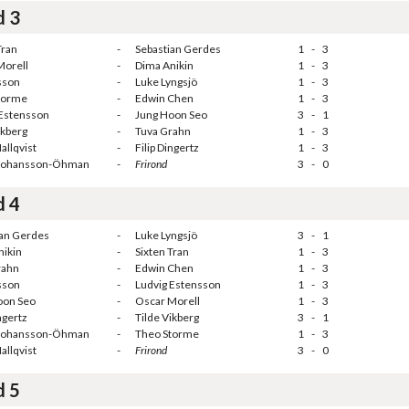
d 3
Tran
-
Sebastian Gerdes
1
-
3
Morell
-
Dima Anikin
1
-
3
lsson
-
Luke Lyngsjö
1
-
3
torme
-
Edwin Chen
1
-
3
 Estensson
-
Jung Hoon Seo
3
-
1
ikberg
-
Tuva Grahn
1
-
3
allqvist
-
Filip Dingertz
1
-
3
Johansson-Öhman
-
Frirond
3
-
0
d 4
ian Gerdes
-
Luke Lyngsjö
3
-
1
nikin
-
Sixten Tran
1
-
3
rahn
-
Edwin Chen
1
-
3
lsson
-
Ludvig Estensson
1
-
3
oon Seo
-
Oscar Morell
1
-
3
ngertz
-
Tilde Vikberg
3
-
1
Johansson-Öhman
-
Theo Storme
1
-
3
allqvist
-
Frirond
3
-
0
d 5