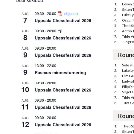
Distrikt/klubb
1.
Edwin 
2.
Sixten 
09:30
-
20:00
Inbjudan
AUG
3.
Luke Ly
7
Uppsala Chessfestival 2026
4.
Oscar 
5.
Theo S
09:30
-
20:00
AUG
6.
Anton 
8
7.
Tilde V
Uppsala Chessfestival 2026
8.
Jung H
09:30
-
20:00
AUG
9
Roun
Uppsala Chessfestival 2026
13:00
-
22:00
1.
Sebast
AUG
9
2.
Luke Ly
Rasmus minnesturnering
3.
Dima A
4.
Ludvig
09:30
-
20:00
AUG
10
5.
Filip Di
Uppsala Chessfestival 2026
6.
Vilgot H
7.
Tilde V
09:30
-
20:00
AUG
8.
Tuva G
11
Uppsala Chessfestival 2026
Roun
09:30
-
20:00
AUG
12
Uppsala Chessfestival 2026
1.
Theo S
2.
Sixten 