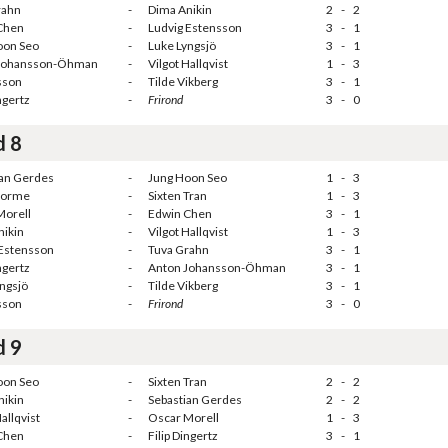
rahn
-
Dima Anikin
2
-
2
Chen
-
Ludvig Estensson
3
-
1
oon Seo
-
Luke Lyngsjö
3
-
1
Johansson-Öhman
-
Vilgot Hallqvist
1
-
3
lsson
-
Tilde Vikberg
3
-
1
ngertz
-
Frirond
3
-
0
d 8
ian Gerdes
-
Jung Hoon Seo
1
-
3
torme
-
Sixten Tran
1
-
3
Morell
-
Edwin Chen
3
-
1
nikin
-
Vilgot Hallqvist
1
-
3
 Estensson
-
Tuva Grahn
3
-
1
ngertz
-
Anton Johansson-Öhman
3
-
1
ngsjö
-
Tilde Vikberg
3
-
1
lsson
-
Frirond
3
-
0
d 9
oon Seo
-
Sixten Tran
2
-
2
nikin
-
Sebastian Gerdes
2
-
2
allqvist
-
Oscar Morell
1
-
3
Chen
-
Filip Dingertz
3
-
1