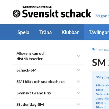
Vi gör
Spela
Träna
Klubbar
Tävlinga
Tävlinga
Allsvenskan och
distriktsserier
SM 
Schack-SM
SM-grup
SM i blixt och snabbschack
Mästarkl
Klass I
Svenskt Grand Prix
Veterank
Juniorkla
Klass II
Studentlag-SM
Klass III