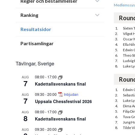
Regler och bestämmelser
Medlemssys
Ranking
Roun
1.
Sixten 
Resultatsidor
2.
Vilgot H
3.
Oscar 
Partisamlingar
4.
Ella Ni
5.
Edwin 
6.
Theo S
7.
Ludvig
Tävlingar, Sverige
8.
Luke Ly
08:00
-
17:00
AUG
Roun
7
Kadettallsvenskans final
1.
Edwin 
09:30
-
20:00
Inbjudan
AUG
2.
Sebast
7
Uppsala Chessfestival 2026
3.
Luke Ly
4.
Dima A
08:00
-
17:00
5.
Filip Di
AUG
8
6.
Tuva G
Kadettallsvenskans final
7.
Jung H
8.
Tilde V
09:30
-
20:00
AUG