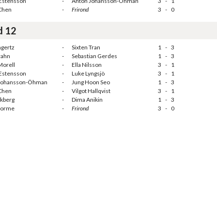
 Estensson
-
Anton Johansson-Öhman
3
-
1
Chen
-
Frirond
3
-
0
d 12
ngertz
-
Sixten Tran
1
-
3
rahn
-
Sebastian Gerdes
1
-
3
Morell
-
Ella Nilsson
3
-
1
 Estensson
-
Luke Lyngsjö
3
-
1
Johansson-Öhman
-
Jung Hoon Seo
1
-
3
Chen
-
Vilgot Hallqvist
3
-
1
ikberg
-
Dima Anikin
1
-
3
torme
-
Frirond
3
-
0