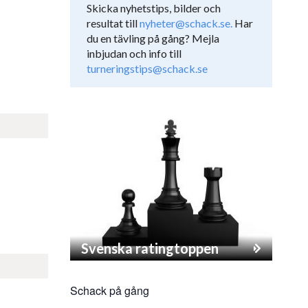
Skicka nyhetstips, bilder och
resultat till
nyheter@schack.se.
Har
du en tävling på gång? Mejla
inbjudan och info till
turneringstips@schack.se
Svenska ratingtoppen
Schack på gång