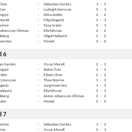
Chen
-
Sebastian Gerdes
1
-
3
Tran
-
Ludvig Estensson
3
-
1
ngsjö
-
Dima Anikin
2
-
2
Morell
-
Filip Dingertz
3
-
1
torme
-
Tuva Grahn
3
-
1
Johansson-Öhman
-
Ella Nilsson
2
-
2
ikberg
-
Vilgot Hallqvist
2
-
2
oon Seo
-
Frirond
3
-
0
d 6
ian Gerdes
-
Oscar Morell
2
-
2
ngsjö
-
Sixten Tran
1
-
3
nikin
-
Edwin Chen
2
-
2
 Estensson
-
Theo Storme
1
-
3
ngertz
-
Jung Hoon Seo
1
-
3
allqvist
-
Ella Nilsson
3
-
1
ikberg
-
Anton Johansson-Öhman
2
-
2
rahn
-
Frirond
3
-
0
d 7
torme
-
Sebastian Gerdes
1
-
3
Tran
-
Oscar Morell
3
-
1