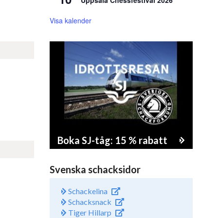
Uppsala Chessfestival 2026
Visa kalender
Boka SJ-tåg: 15 % rabatt
Svenska schacksidor
Schackelina
Schacksnack
Tiger Hillarp