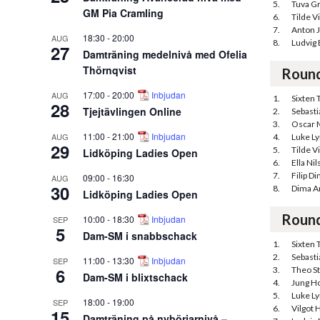
5.
Tuva G
GM Pia Cramling
6.
Tilde V
7.
Anton 
18:30
-
20:00
AUG
8.
Ludvig
27
Damträning medelnivå med Ofelia
Thörnqvist
Roun
17:00
-
20:00
Inbjudan
AUG
1.
Sixten 
28
Tjejtävlingen Online
2.
Sebast
3.
Oscar 
11:00
-
21:00
Inbjudan
AUG
4.
Luke Ly
29
5.
Tilde V
Lidköping Ladies Open
6.
Ella Ni
7.
Filip Di
09:00
-
16:30
AUG
30
8.
Dima A
Lidköping Ladies Open
Roun
10:00
-
18:30
Inbjudan
SEP
5
Dam-SM i snabbschack
1.
Sixten 
2.
Sebast
11:00
-
13:30
Inbjudan
SEP
6
3.
Theo S
Dam-SM i blixtschack
4.
Jung H
5.
Luke Ly
18:00
-
19:00
SEP
6.
Vilgot H
15
Damträning på nybörjarnivå –