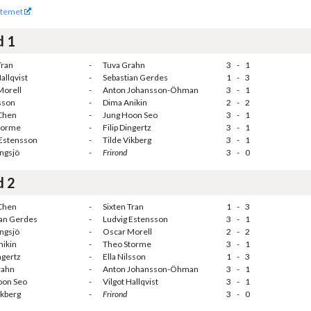
temet
d 1
Tran
-
Tuva Grahn
3
-
1
allqvist
-
Sebastian Gerdes
1
-
3
Morell
-
Anton Johansson-Öhman
3
-
1
lsson
-
Dima Anikin
2
-
2
Chen
-
Jung Hoon Seo
3
-
1
torme
-
Filip Dingertz
3
-
1
 Estensson
-
Tilde Vikberg
3
-
1
ngsjö
-
Frirond
3
-
0
d 2
Chen
-
Sixten Tran
1
-
3
ian Gerdes
-
Ludvig Estensson
3
-
1
ngsjö
-
Oscar Morell
2
-
2
nikin
-
Theo Storme
3
-
1
ngertz
-
Ella Nilsson
1
-
3
rahn
-
Anton Johansson-Öhman
3
-
1
oon Seo
-
Vilgot Hallqvist
3
-
1
ikberg
-
Frirond
3
-
0