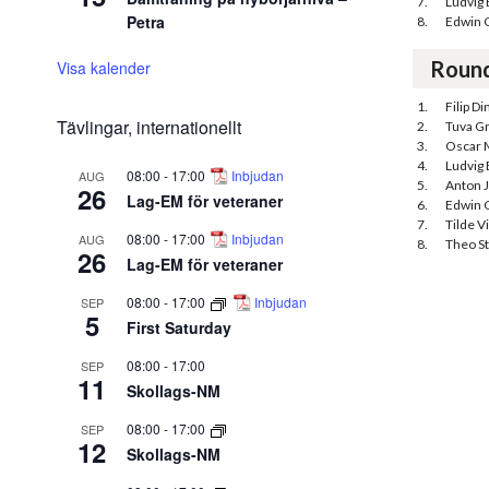
7.
Ludvig
Petra
8.
Edwin 
Roun
Visa kalender
1.
Filip Di
Tävlingar, internationellt
2.
Tuva G
3.
Oscar 
4.
Ludvig
08:00
-
17:00
Inbjudan
AUG
5.
Anton 
26
Lag-EM för veteraner
6.
Edwin 
7.
Tilde V
08:00
-
17:00
Inbjudan
AUG
8.
Theo S
26
Lag-EM för veteraner
08:00
-
17:00
Inbjudan
SEP
5
First Saturday
08:00
-
17:00
SEP
11
Skollags-NM
08:00
-
17:00
SEP
12
Skollags-NM