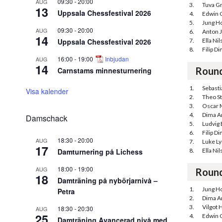
09:30
-
20:00
AUG
3.
Tuva G
13
Uppsala Chessfestival 2026
4.
Edwin 
5.
Jung H
09:30
-
20:00
AUG
6.
Anton 
14
Uppsala Chessfestival 2026
7.
Ella Ni
8.
Filip Di
16:00
-
19:00
Inbjudan
AUG
14
Roun
Carnstams minnesturnering
1.
Sebast
Visa kalender
2.
Theo S
3.
Oscar 
4.
Dima A
Damschack
5.
Ludvig
6.
Filip Di
18:30
-
20:00
AUG
7.
Luke Ly
17
Damturnering på Lichess
8.
Ella Ni
18:00
-
19:00
AUG
Roun
18
Damträning på nybörjarnivå –
1.
Jung H
Petra
2.
Dima A
3.
Vilgot H
18:30
-
20:30
AUG
25
4.
Edwin 
Damträning Avancerad nivå med