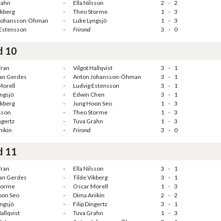
rahn
-
Ella Nilsson
2
-
2
ikberg
-
Theo Storme
1
-
3
Johansson-Öhman
-
Luke Lyngsjö
1
-
3
 Estensson
-
Frirond
3
-
0
d 10
Tran
-
Vilgot Hallqvist
3
-
1
ian Gerdes
-
Anton Johansson-Öhman
3
-
1
Morell
-
Ludvig Estensson
3
-
1
ngsjö
-
Edwin Chen
3
-
1
ikberg
-
Jung Hoon Seo
1
-
3
lsson
-
Theo Storme
1
-
3
ngertz
-
Tuva Grahn
1
-
3
nikin
-
Frirond
3
-
0
d 11
Tran
-
Ella Nilsson
3
-
1
ian Gerdes
-
Tilde Vikberg
3
-
1
torme
-
Oscar Morell
1
-
3
oon Seo
-
Dima Anikin
2
-
2
ngsjö
-
Filip Dingertz
3
-
1
allqvist
-
Tuva Grahn
1
-
3