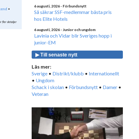
6 augusti, 2026
- Förbundsnytt
kend
Så säkrar SSF-medlemmar bästa pris
hos Elite Hotels
r fler detaljer
6 augusti, 2026
- Junior och ungdom
Lavinia och Vidar blir Sveriges hopp i
junior-EM
▶ Till senaste nytt
Läs mer:
Sverige
•
Distrikt/klubb
•
Internationellt
•
Ungdom
Schack i skolan
•
Förbundsnytt
•
Damer
•
Veteran