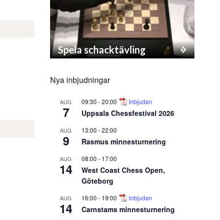
Spela schacktävling
Nya inbjudningar
09:30
-
20:00
Inbjudan
AUG
7
Uppsala Chessfestival 2026
13:00
-
22:00
AUG
9
Rasmus minnesturnering
08:00
-
17:00
AUG
14
West Coast Chess Open,
Göteborg
16:00
-
19:00
Inbjudan
AUG
14
Carnstams minnesturnering