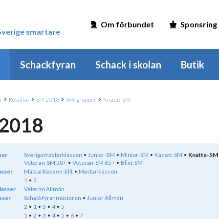
Om förbundet
Sponsring
 Sverige smartare
r
Schackfyran
Schack i skolan
Butik
r
Resultat
SM 2018
SM-grupper
Knatte-SM
2018
per
Sverigemästarklassen
Junior-SM
Minior-SM
Kadett-SM
Knatte-SM
Veteran-SM 50+
Veteran-SM 65+
Blixt-SM
asser
Mästarklassen-Elit
Mästarklassen
1
2
lasser
Veteran Allmän
sser
Schackfyranmästaren
Junior Allmän
2
1
3
4
5
1
2
3
4
5
6
7