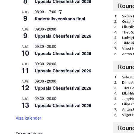
8
Uppsala Chessfestival 2026
Roun
08:00
-
17:00
AUG
9
1.
Sixten 
Kadettallsvenskans final
2.
Oscar 
3.
Ella Ni
09:30
-
20:00
AUG
4.
Theo S
9
Uppsala Chessfestival 2026
5.
Ludvig
6.
Tilde V
09:30
-
20:00
AUG
7.
Vilgot H
10
Uppsala Chessfestival 2026
8.
Anton 
09:30
-
20:00
AUG
Roun
11
Uppsala Chessfestival 2026
1.
Sebast
09:30
-
20:00
AUG
2.
Dima A
12
Uppsala Chessfestival 2026
3.
Tuva G
4.
Ella Ni
09:30
-
20:00
AUG
5.
Jung H
13
6.
Filip Di
Uppsala Chessfestival 2026
7.
Anton 
8.
Vilgot H
Visa kalender
Roun