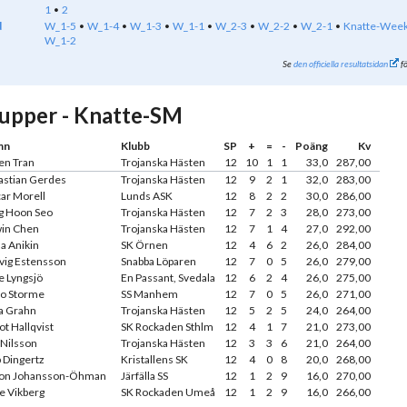
1
2
d
W_1-5
W_1-4
W_1-3
W_1-1
W_2-3
W_2-2
W_2-1
Knatte-Wee
W_1-2
Se
den officiella resultatsidan
fö
upper - Knatte-SM
mn
Klubb
SP
+
=
-
Poäng
Kv
ten Tran
Trojanska Hästen
12
10
1
1
33,0
287,00
astian Gerdes
Trojanska Hästen
12
9
2
1
32,0
283,00
ar Morell
Lunds ASK
12
8
2
2
30,0
286,00
g Hoon Seo
Trojanska Hästen
12
7
2
3
28,0
273,00
in Chen
Trojanska Hästen
12
7
1
4
27,0
292,00
a Anikin
SK Örnen
12
4
6
2
26,0
284,00
vig Estensson
Snabba Löparen
12
7
0
5
26,0
279,00
e Lyngsjö
En Passant, Svedala
12
6
2
4
26,0
275,00
o Storme
SS Manhem
12
7
0
5
26,0
271,00
a Grahn
Trojanska Hästen
12
5
2
5
24,0
264,00
ot Hallqvist
SK Rockaden Sthlm
12
4
1
7
21,0
273,00
 Nilsson
Trojanska Hästen
12
3
3
6
21,0
264,00
p Dingertz
Kristallens SK
12
4
0
8
20,0
268,00
on Johansson-Öhman
Järfälla SS
12
1
2
9
16,0
270,00
de Vikberg
SK Rockaden Umeå
12
1
2
9
16,0
266,00