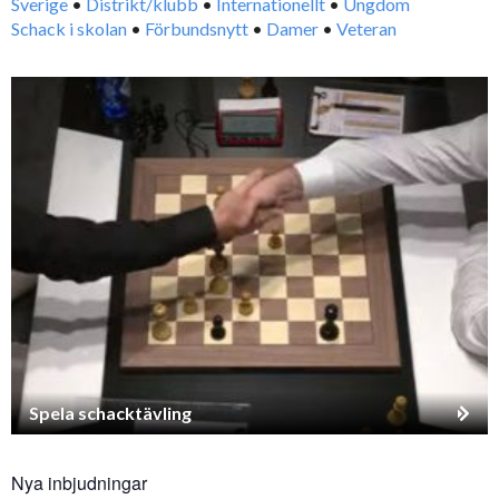
Sverige
•
Distrikt/klubb
•
Internationellt
•
Ungdom
Schack i skolan
•
Förbundsnytt
•
Damer
•
Veteran
Spela schacktävling
Nya inbjudningar