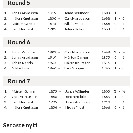
Round 5
1.
Jonas Arvidsson
1919
-
Jonas Wålinder
1803
1
-
0
2.
Håkan Knutsson
1836
-
Curt Marcusson
1688
1
-
0
3.
Mårten Garner
1875
-
Niklas Frost
1866
0
-
1
4.
Lars Norqvist
1785
-
Johan Nebrin
1863
0
-
1
Round 6
1.
Jonas Wålinder
1803
-
Curt Marcusson
1688
½
-
½
2.
Jonas Arvidsson
1919
-
Mårten Garner
1875
0
-
1
3.
Johan Nebrin
1863
-
Håkan Knutsson
1836
1
-
0
4.
Niklas Frost
1866
-
Lars Norqvist
1785
1
-
0
Round 7
1.
Mårten Garner
1875
-
Jonas Wålinder
1803
½
-
½
2.
Curt Marcusson
1688
-
Johan Nebrin
1863
1
-
0
3.
Lars Norqvist
1785
-
Jonas Arvidsson
1919
0
-
1
4.
Håkan Knutsson
1836
-
Niklas Frost
1866
0
-
1
Senaste nytt