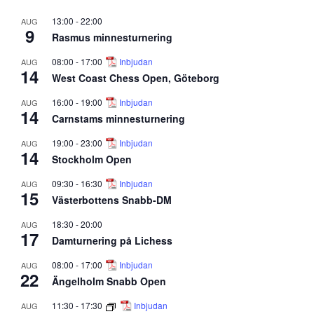
13:00
-
22:00
AUG
9
Rasmus minnesturnering
08:00
-
17:00
Inbjudan
AUG
14
West Coast Chess Open, Göteborg
16:00
-
19:00
Inbjudan
AUG
14
Carnstams minnesturnering
19:00
-
23:00
Inbjudan
AUG
14
Stockholm Open
09:30
-
16:30
Inbjudan
AUG
15
Västerbottens Snabb-DM
18:30
-
20:00
AUG
17
Damturnering på Lichess
08:00
-
17:00
Inbjudan
AUG
22
Ängelholm Snabb Open
11:30
-
17:30
Inbjudan
AUG