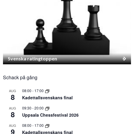
Svenska ratingtoppen
Schack på gång
08:00
-
17:00
AUG
8
Kadettallsvenskans final
09:30
-
20:00
AUG
8
Uppsala Chessfestival 2026
08:00
-
17:00
AUG
9
Kadettallsvenskans final