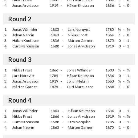
4.
Jonas Arvidsson
1919
-
Håkan Knutsson
1836
1
-
0
Round 2
1.
Jonas Wålinder
1803
-
Lars Norqvist
1785
½
-
½
2.
Johan Nebrin
1863
-
Niklas Frost
1866
1
-
0
3.
Håkan Knutsson
1836
-
Mårten Garner
1875
0
-
1
4.
Curt Marcusson
1688
-
Jonas Arvidsson
1919
0
-
1
Round 3
1.
Niklas Frost
1866
-
Jonas Wålinder
1803
½
-
½
2.
Lars Norqvist
1785
-
Håkan Knutsson
1836
0
-
1
3.
Jonas Arvidsson
1919
-
Johan Nebrin
1863
½
-
½
4.
Mårten Garner
1875
-
Curt Marcusson
1688
1
-
0
Round 4
1.
Jonas Wålinder
1803
-
Håkan Knutsson
1836
0
-
1
2.
Niklas Frost
1866
-
Jonas Arvidsson
1919
½
-
½
3.
Curt Marcusson
1688
-
Lars Norqvist
1785
0
-
1
4.
Johan Nebrin
1863
-
Mårten Garner
1875
1
-
0