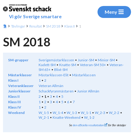
Meny
Vi gör Sverige smartare
Tävlingar
Resultat
SM 2018
Klass II
1
SM 2018
SM-grupper
Sverigemästarklassen
Junior-SM
Minior-SM
Kadett-SM
Knatte-SM
Veteran-SM 50+
Veteran-
SM 65+
Blixt-SM
Mästarklasser
Mästarklassen-Elit
Mästarklassen
Klass I
1
2
Veteranklasser
Veteran Allmän
Juniorklasser
Schackfyranmästaren
Junior Allmän
Klass II
2
1
3
4
5
Klass III
1
2
3
4
5
6
7
Klass IV
1
2
Weekend
W_1-5
W_1-4
W_1-3
W_1-1
W_2-3
W_2-2
W_2-1
Knatte-Weekend
W_1-2
Se
den officiella resultatsidan
för fler detaljer