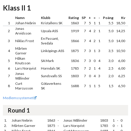
Klass II 1
Namn
Klubb
Rating
SP
+
=
-
Poäng
Kv
1
Johan Nebrin
Kristallens SK
1863
7
5
1
1
5,5
18,50
Jonas
2
Upsala ASS
1919
7
4
2
1
5,0
14,25
Arvidsson
En Passant,
3
Niklas Frost
1866
7
4
2
1
5,0
14,00
Svedala
Mårten
4
Linköpings ASS
1875
7
3
1
3
3,5
10,50
Garner
Håkan
5
SA Mark
1836
7
3
0
4
3,0
6,00
Knutsson
6
Lars Norqvist
Horndals SK
1785
7
2
1
4
2,5
6,00
Jonas
7
Sundsvalls SS
1803
7
0
4
3
2,0
6,25
Wålinder
Curt
Götaverkens
8
1688
7
1
1
5
1,5
6,50
Marcusson
SK
Medlemssystemet
Round 1
1.
Johan Nebrin
1863
-
Jonas Wålinder
1803
1
-
0
2.
Mårten Garner
1875
-
Lars Norqvist
1785
0
-
1
3.
Niklas Frost
1866
-
Curt Marcusson
1688
1
-
0