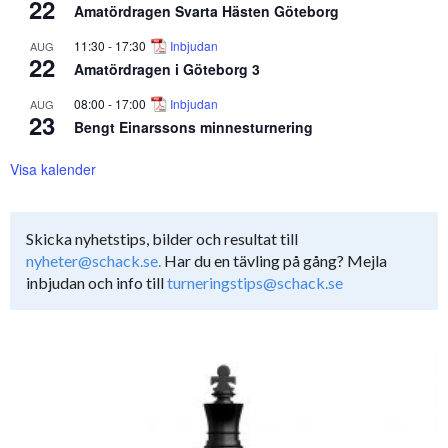
22
Amatördragen Svarta Hästen Göteborg
11:30
-
17:30
Inbjudan
AUG
22
Amatördragen i Göteborg 3
08:00
-
17:00
Inbjudan
AUG
23
Bengt Einarssons minnesturnering
Visa kalender
Skicka nyhetstips, bilder och resultat till
nyheter@schack.se.
Har du en tävling på gång? Mejla
inbjudan och info till
turneringstips@schack.se