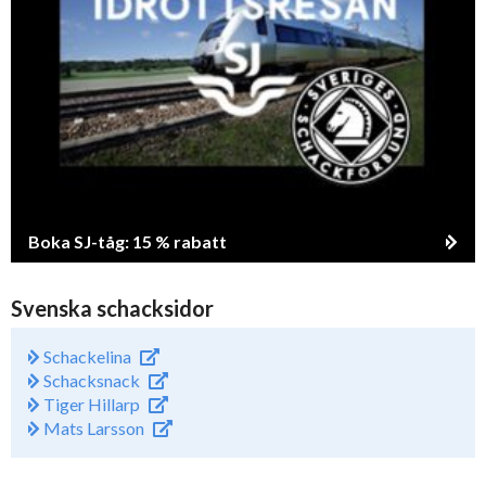
Boka SJ-tåg: 15 % rabatt
Svenska schacksidor
Schackelina
Schacksnack
Tiger Hillarp
Mats Larsson