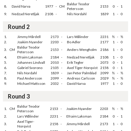
Baldur Teodor
8.
David Narva
1977
-
CM
2153
0
-
1
Petersson
9.
Nedzad Neretljak
2108
-
Nils Nordahl
1839
1
-
0
Round 2
1.
Jimmy Mårdell
2173
-
Lars Wålinder
2231
½
-
½
2.
Joakim Nyander
2203
-
Bo Adler
2177
1
-
0
Baldur Teodor
3.
CM
2153
-
Anders Wengholm
2186
1
-
0
Petersson
4.
Efraim Laksman
2184
-
Nedzad Neretljak
2108
1
-
0
5.
Johannes Lindvall
2010
-
Erik Tegler
2073
0
-
1
6.
Gabriel Svorono
2105
-
Axel Tiger-Norqvist
2158
0
-
1
7.
Nils Nordahl
1839
-
Jan Peter Palmblad
2099
½
-
½
8.
Paul Andersson
2099
-
Andreas Carlsson
2029
½
-
½
9.
Michael Mattsson
2032
-
David Narva
1977
1
-
0
Round 3
Baldur Teodor
1.
CM
2153
-
Joakim Nyander
2203
½
-
½
Petersson
2.
Lars Wålinder
2231
-
Efraim Laksman
2184
0
-
1
Axel Tiger-
3.
2158
-
Jimmy Mårdell
2173
1
-
0
Norqvist