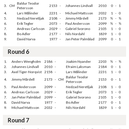
Baldur Teodor
3.
CM
2153
-
Johannes Lindvall
2010
0
-
1
Petersson
4.
Lars Wålinder
2231
-
Michael Mattsson
2032
1
-
0
5.
Nedzad Neretljak
2108
-
Jimmy Mårdell
2173
½
-
½
6.
Erik Tegler
2073
-
Paul Andersson
2099
½
-
½
7.
Andreas Carlsson
2029
-
Gabriel Svorono
2105
1
-
0
8.
Bo Adler
2177
-
Nils Nordahl
1839
1
-
0
9.
David Narva
1977
-
Jan Peter Palmblad
2099
0
-
1
Round 6
1.
Anders Wengholm
2186
-
Joakim Nyander
2203
½
-
½
2.
Johannes Lindvall
2010
-
Efraim Laksman
2184
0
-
1
3.
Axel Tiger-Norqvist
2158
-
Lars Wålinder
2231
1
-
0
Baldur Teodor
4.
Jimmy Mårdell
2173
-
CM
2153
0
-
1
Petersson
5.
Paul Andersson
2099
-
Nedzad Neretljak
2108
1
-
0
6.
Andreas Carlsson
2029
-
Erik Tegler
2073
1
-
0
7.
Jan Peter Palmblad
2099
-
Gabriel Svorono
2105
1
-
0
8.
David Narva
1977
-
Bo Adler
2177
0
-
1
9.
Michael Mattsson
2032
-
Nils Nordahl
1839
1
-
0
Round 7