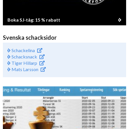
Boka SJ-tåg: 15 % rabatt
Svenska schacksidor
Schackelina
Schacksnack
Tiger Hillarp
Mats Larsson