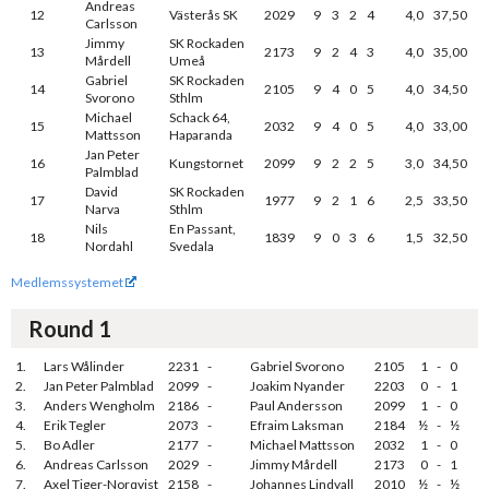
Andreas
12
Västerås SK
2029
9
3
2
4
4,0
37,50
Carlsson
Jimmy
SK Rockaden
13
2173
9
2
4
3
4,0
35,00
Mårdell
Umeå
Gabriel
SK Rockaden
14
2105
9
4
0
5
4,0
34,50
Svorono
Sthlm
Michael
Schack 64,
15
2032
9
4
0
5
4,0
33,00
Mattsson
Haparanda
Jan Peter
16
Kungstornet
2099
9
2
2
5
3,0
34,50
Palmblad
David
SK Rockaden
17
1977
9
2
1
6
2,5
33,50
Narva
Sthlm
Nils
En Passant,
18
1839
9
0
3
6
1,5
32,50
Nordahl
Svedala
Medlemssystemet
Round 1
1.
Lars Wålinder
2231
-
Gabriel Svorono
2105
1
-
0
2.
Jan Peter Palmblad
2099
-
Joakim Nyander
2203
0
-
1
3.
Anders Wengholm
2186
-
Paul Andersson
2099
1
-
0
4.
Erik Tegler
2073
-
Efraim Laksman
2184
½
-
½
5.
Bo Adler
2177
-
Michael Mattsson
2032
1
-
0
6.
Andreas Carlsson
2029
-
Jimmy Mårdell
2173
0
-
1
7.
Axel Tiger-Norqvist
2158
-
Johannes Lindvall
2010
½
-
½