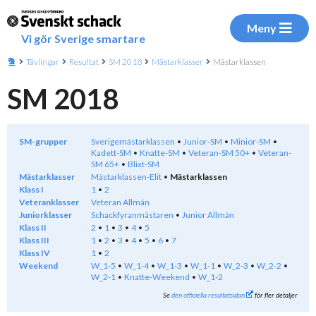
Meny
Vi gör Sverige smartare
Tävlingar
Resultat
SM 2018
Mästarklasser
Mästarklassen
SM 2018
SM-grupper
Sverigemästarklassen
Junior-SM
Minior-SM
Kadett-SM
Knatte-SM
Veteran-SM 50+
Veteran-
SM 65+
Blixt-SM
Mästarklasser
Mästarklassen-Elit
Mästarklassen
Klass I
1
2
Veteranklasser
Veteran Allmän
Juniorklasser
Schackfyranmästaren
Junior Allmän
Klass II
2
1
3
4
5
Klass III
1
2
3
4
5
6
7
Klass IV
1
2
Weekend
W_1-5
W_1-4
W_1-3
W_1-1
W_2-3
W_2-2
W_2-1
Knatte-Weekend
W_1-2
Se
den officiella resultatsidan
för fler detaljer