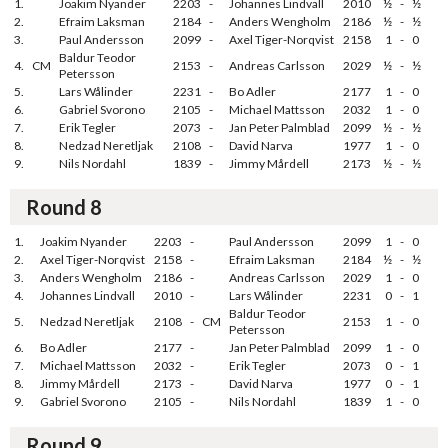
1.
Joakim Nyander
2203
-
Johannes Lindvall
2010
½
-
½
2.
Efraim Laksman
2184
-
Anders Wengholm
2186
½
-
½
3.
Paul Andersson
2099
-
Axel Tiger-Norqvist
2158
1
-
0
Baldur Teodor
4.
CM
2153
-
Andreas Carlsson
2029
½
-
½
Petersson
5.
Lars Wålinder
2231
-
Bo Adler
2177
1
-
0
6.
Gabriel Svorono
2105
-
Michael Mattsson
2032
1
-
0
7.
Erik Tegler
2073
-
Jan Peter Palmblad
2099
½
-
½
8.
Nedzad Neretljak
2108
-
David Narva
1977
1
-
0
9.
Nils Nordahl
1839
-
Jimmy Mårdell
2173
½
-
½
Round 8
1.
Joakim Nyander
2203
-
Paul Andersson
2099
1
-
0
2.
Axel Tiger-Norqvist
2158
-
Efraim Laksman
2184
½
-
½
3.
Anders Wengholm
2186
-
Andreas Carlsson
2029
1
-
0
4.
Johannes Lindvall
2010
-
Lars Wålinder
2231
0
-
1
Baldur Teodor
5.
Nedzad Neretljak
2108
-
CM
2153
1
-
0
Petersson
6.
Bo Adler
2177
-
Jan Peter Palmblad
2099
1
-
0
7.
Michael Mattsson
2032
-
Erik Tegler
2073
0
-
1
8.
Jimmy Mårdell
2173
-
David Narva
1977
0
-
1
9.
Gabriel Svorono
2105
-
Nils Nordahl
1839
1
-
0
Round 9