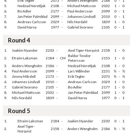
4.
Erik Tegler
2073
-
Anders Wengholm
2186
0
-
1
5.
Nedzad Neretljak
2108
-
Michael Mattsson
2032
1
-
0
6.
Bo Adler
2177
-
Paul Andersson
2099
0
-
1
7.
Jan Peter Palmblad
2099
-
Johannes Lindvall
2010
0
-
1
8.
Andreas Carlsson
2029
-
Nils Nordahl
1839
1
-
0
9.
David Narva
1977
-
Gabriel Svorono
2105
0
-
1
Round 4
1.
Joakim Nyander
2203
-
Axel Tiger-Norqvist
2158
1
-
0
Baldur Teodor
2.
Efraim Laksman
2184
-
CM
2153
1
-
0
Petersson
3.
Anders Wengholm
2186
-
Nedzad Neretljak
2108
1
-
0
4.
Paul Andersson
2099
-
Lars Wålinder
2231
½
-
½
5.
Jimmy Mårdell
2173
-
Erik Tegler
2073
½
-
½
6.
Johannes Lindvall
2010
-
Andreas Carlsson
2029
1
-
0
7.
Gabriel Svorono
2105
-
Bo Adler
2177
1
-
0
8.
Michael Mattsson
2032
-
Jan Peter Palmblad
2099
1
-
0
9.
Nils Nordahl
1839
-
David Narva
1977
0
-
1
Round 5
1.
Efraim Laksman
2184
-
Joakim Nyander
2203
0
-
1
Axel Tiger-
2.
2158
-
Anders Wengholm
2186
½
-
½
Norqvist