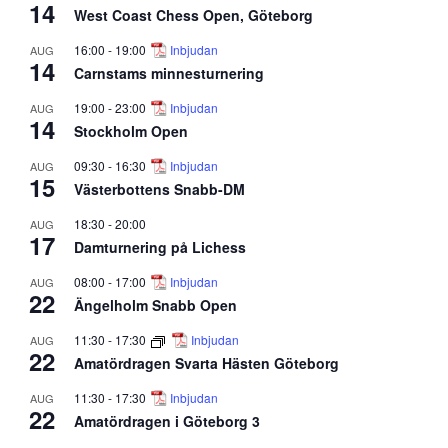
14
West Coast Chess Open, Göteborg
16:00
-
19:00
Inbjudan
AUG
14
Carnstams minnesturnering
19:00
-
23:00
Inbjudan
AUG
14
Stockholm Open
09:30
-
16:30
Inbjudan
AUG
15
Västerbottens Snabb-DM
18:30
-
20:00
AUG
17
Damturnering på Lichess
08:00
-
17:00
Inbjudan
AUG
22
Ängelholm Snabb Open
11:30
-
17:30
Inbjudan
AUG
22
Amatördragen Svarta Hästen Göteborg
11:30
-
17:30
Inbjudan
AUG
22
Amatördragen i Göteborg 3