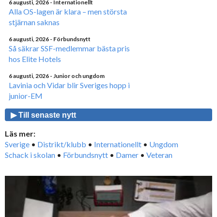
6 augusti, 2026
- Internationellt
Alla OS-lagen är klara – men största
stjärnan saknas
6 augusti, 2026
- Förbundsnytt
Så säkrar SSF-medlemmar bästa pris
hos Elite Hotels
6 augusti, 2026
- Junior och ungdom
Lavinia och Vidar blir Sveriges hopp i
junior-EM
▶ Till senaste nytt
Läs mer:
Sverige
•
Distrikt/klubb
•
Internationellt
•
Ungdom
Schack i skolan
•
Förbundsnytt
•
Damer
•
Veteran