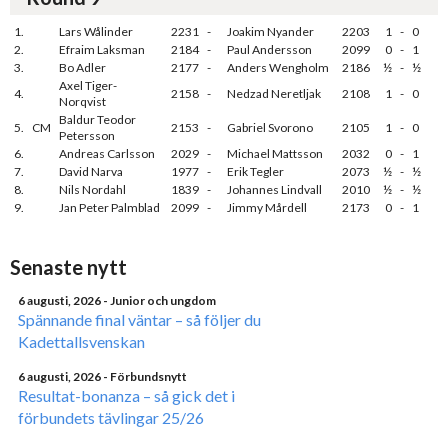
1.
Lars Wålinder
2231
-
Joakim Nyander
2203
1
-
0
2.
Efraim Laksman
2184
-
Paul Andersson
2099
0
-
1
3.
Bo Adler
2177
-
Anders Wengholm
2186
½
-
½
Axel Tiger-
4.
2158
-
Nedzad Neretljak
2108
1
-
0
Norqvist
Baldur Teodor
5.
CM
2153
-
Gabriel Svorono
2105
1
-
0
Petersson
6.
Andreas Carlsson
2029
-
Michael Mattsson
2032
0
-
1
7.
David Narva
1977
-
Erik Tegler
2073
½
-
½
8.
Nils Nordahl
1839
-
Johannes Lindvall
2010
½
-
½
9.
Jan Peter Palmblad
2099
-
Jimmy Mårdell
2173
0
-
1
Senaste nytt
6 augusti, 2026
- Junior och ungdom
Spännande final väntar – så följer du
Kadettallsvenskan
6 augusti, 2026
- Förbundsnytt
Resultat-bonanza – så gick det i
förbundets tävlingar 25/26