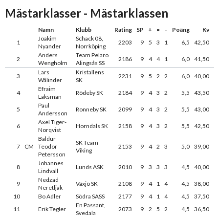
Mästarklasser - Mästarklassen
Namn
Klubb
Rating
SP
+
=
-
Poäng
Kv
Joakim
Schack 08,
1
2203
9
5
3
1
6,5
42,50
Nyander
Norrköping
Anders
Team Pelaro
2
2186
9
4
4
1
6,0
41,50
Wengholm
Alingsås SS
Lars
Kristallens
3
2231
9
5
2
2
6,0
40,00
Wålinder
SK
Efraim
4
Rödeby SK
2184
9
4
3
2
5,5
43,50
Laksman
Paul
5
Ronneby SK
2099
9
4
3
2
5,5
43,00
Andersson
Axel Tiger-
6
Horndals SK
2158
9
4
3
2
5,5
42,50
Norqvist
Baldur
SK Team
7
CM
Teodor
2153
9
4
2
3
5,0
39,00
Viking
Petersson
Johannes
8
Lunds ASK
2010
9
3
3
3
4,5
40,00
Lindvall
Nedzad
9
Växjö SK
2108
9
4
1
4
4,5
38,00
Neretljak
10
Bo Adler
Södra SASS
2177
9
4
1
4
4,5
37,50
En Passant,
11
Erik Tegler
2073
9
2
5
2
4,5
36,50
Svedala