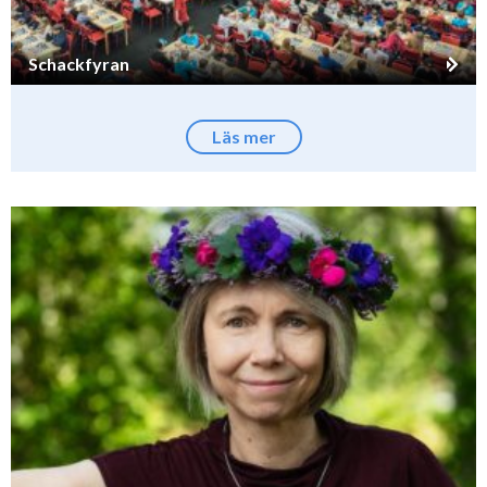
Schackfyran
Läs mer