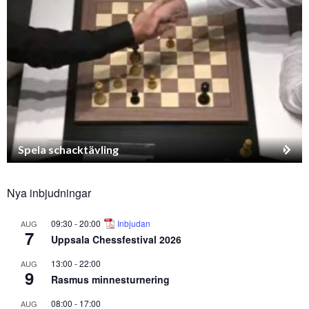
Spela schacktävling
Nya inbjudningar
09:30
-
20:00
Inbjudan
AUG
7
Uppsala Chessfestival 2026
13:00
-
22:00
AUG
9
Rasmus minnesturnering
08:00
-
17:00
AUG