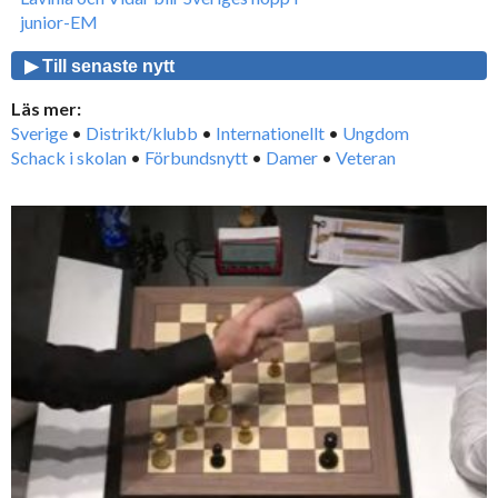
junior-EM
▶ Till senaste nytt
Läs mer:
Sverige
•
Distrikt/klubb
•
Internationellt
•
Ungdom
Schack i skolan
•
Förbundsnytt
•
Damer
•
Veteran