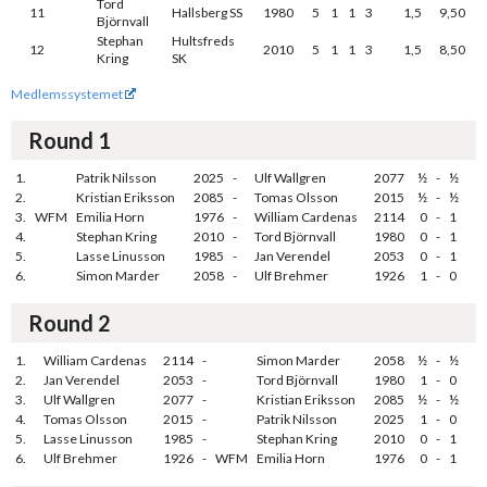
Tord
11
Hallsberg SS
1980
5
1
1
3
1,5
9,50
Björnvall
Stephan
Hultsfreds
12
2010
5
1
1
3
1,5
8,50
Kring
SK
Medlemssystemet
Round 1
1.
Patrik Nilsson
2025
-
Ulf Wallgren
2077
½
-
½
2.
Kristian Eriksson
2085
-
Tomas Olsson
2015
½
-
½
3.
WFM
Emilia Horn
1976
-
William Cardenas
2114
0
-
1
4.
Stephan Kring
2010
-
Tord Björnvall
1980
0
-
1
5.
Lasse Linusson
1985
-
Jan Verendel
2053
0
-
1
6.
Simon Marder
2058
-
Ulf Brehmer
1926
1
-
0
Round 2
1.
William Cardenas
2114
-
Simon Marder
2058
½
-
½
2.
Jan Verendel
2053
-
Tord Björnvall
1980
1
-
0
3.
Ulf Wallgren
2077
-
Kristian Eriksson
2085
½
-
½
4.
Tomas Olsson
2015
-
Patrik Nilsson
2025
1
-
0
5.
Lasse Linusson
1985
-
Stephan Kring
2010
0
-
1
6.
Ulf Brehmer
1926
-
WFM
Emilia Horn
1976
0
-
1