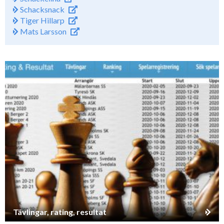
Schacksnack
Tiger Hillarp
Mats Larsson
Tävlingar, rating, resultat