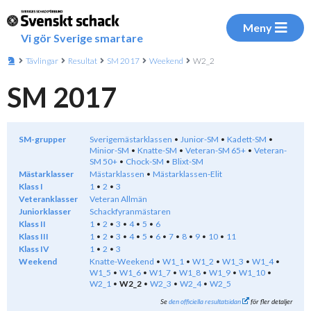
Meny
Vi gör Sverige smartare
Tävlingar
Resultat
SM 2017
Weekend
W2_2
SM 2017
SM-grupper
Sverigemästarklassen
Junior-SM
Kadett-SM
Minior-SM
Knatte-SM
Veteran-SM 65+
Veteran-
SM 50+
Chock-SM
Blixt-SM
Mästarklasser
Mästarklassen
Mästarklassen-Elit
Klass I
1
2
3
Veteranklasser
Veteran Allmän
Juniorklasser
Schackfyranmästaren
Klass II
1
2
3
4
5
6
Klass III
1
2
3
4
5
6
7
8
9
10
11
Klass IV
1
2
3
Weekend
Knatte-Weekend
W1_1
W1_2
W1_3
W1_4
W1_5
W1_6
W1_7
W1_8
W1_9
W1_10
W2_1
W2_2
W2_3
W2_4
W2_5
Se
den officiella resultatsidan
för fler detaljer