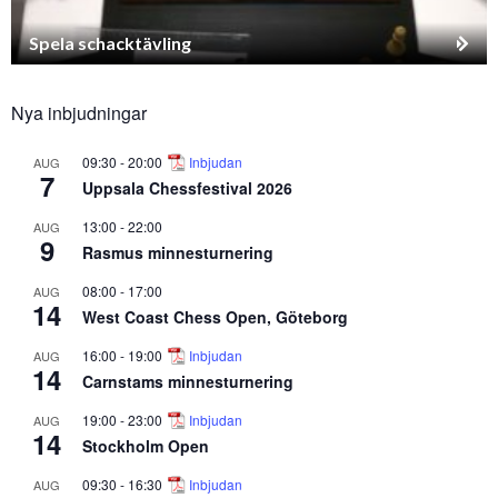
Spela schacktävling
Nya inbjudningar
09:30
-
20:00
Inbjudan
AUG
7
Uppsala Chessfestival 2026
13:00
-
22:00
AUG
9
Rasmus minnesturnering
08:00
-
17:00
AUG
14
West Coast Chess Open, Göteborg
16:00
-
19:00
Inbjudan
AUG
14
Carnstams minnesturnering
19:00
-
23:00
Inbjudan
AUG
14
Stockholm Open
09:30
-
16:30
Inbjudan
AUG