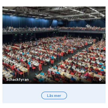
Schackfyran
Läs mer