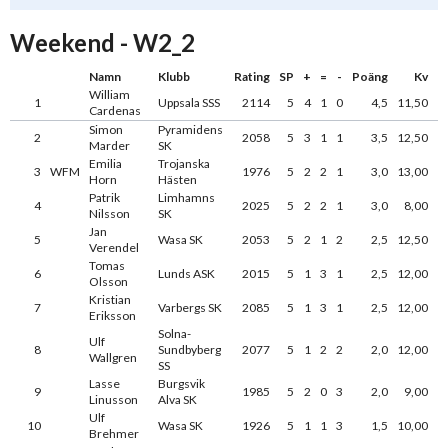
Weekend - W2_2
Namn
Klubb
Rating
SP
+
=
-
Poäng
Kv
William
1
Uppsala SSS
2114
5
4
1
0
4,5
11,50
Cardenas
Simon
Pyramidens
2
2058
5
3
1
1
3,5
12,50
Marder
SK
Emilia
Trojanska
3
WFM
1976
5
2
2
1
3,0
13,00
Horn
Hästen
Patrik
Limhamns
4
2025
5
2
2
1
3,0
8,00
Nilsson
SK
Jan
5
Wasa SK
2053
5
2
1
2
2,5
12,50
Verendel
Tomas
6
Lunds ASK
2015
5
1
3
1
2,5
12,00
Olsson
Kristian
7
Varbergs SK
2085
5
1
3
1
2,5
12,00
Eriksson
Solna-
Ulf
8
Sundbyberg
2077
5
1
2
2
2,0
12,00
Wallgren
SS
Lasse
Burgsvik
9
1985
5
2
0
3
2,0
9,00
Linusson
Alva SK
Ulf
10
Wasa SK
1926
5
1
1
3
1,5
10,00
Brehmer