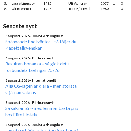
5.
Lasse Linusson
1985
-
Ulf Wallgren
2077
1
-
0
6.
Ulf Brehmer
1926
-
Tord Björnvall
1980
1
-
0
Senaste nytt
6 augusti, 2026
- Junior och ungdom
Spännande final väntar – så följer du
Kadettallsvenskan
6 augusti, 2026
- Förbundsnytt
Resultat-bonanza – så gick det i
förbundets tävlingar 25/26
6 augusti, 2026
- Internationellt
Alla OS-lagen är klara – men största
stjärnan saknas
6 augusti, 2026
- Förbundsnytt
Så säkrar SSF-medlemmar bästa pris
hos Elite Hotels
6 augusti, 2026
- Junior och ungdom
Lavinia och Vidar blir Sveriges hopp i