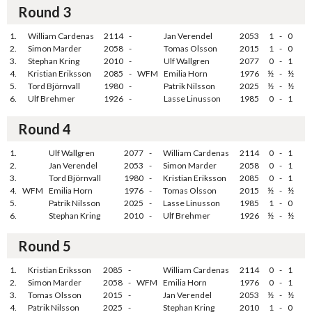
Round 3
1.
William Cardenas
2114
-
Jan Verendel
2053
1
-
0
2.
Simon Marder
2058
-
Tomas Olsson
2015
1
-
0
3.
Stephan Kring
2010
-
Ulf Wallgren
2077
0
-
1
4.
Kristian Eriksson
2085
-
WFM
Emilia Horn
1976
½
-
½
5.
Tord Björnvall
1980
-
Patrik Nilsson
2025
½
-
½
6.
Ulf Brehmer
1926
-
Lasse Linusson
1985
0
-
1
Round 4
1.
Ulf Wallgren
2077
-
William Cardenas
2114
0
-
1
2.
Jan Verendel
2053
-
Simon Marder
2058
0
-
1
3.
Tord Björnvall
1980
-
Kristian Eriksson
2085
0
-
1
4.
WFM
Emilia Horn
1976
-
Tomas Olsson
2015
½
-
½
5.
Patrik Nilsson
2025
-
Lasse Linusson
1985
1
-
0
6.
Stephan Kring
2010
-
Ulf Brehmer
1926
½
-
½
Round 5
1.
Kristian Eriksson
2085
-
William Cardenas
2114
0
-
1
2.
Simon Marder
2058
-
WFM
Emilia Horn
1976
0
-
1
3.
Tomas Olsson
2015
-
Jan Verendel
2053
½
-
½
4.
Patrik Nilsson
2025
-
Stephan Kring
2010
1
-
0