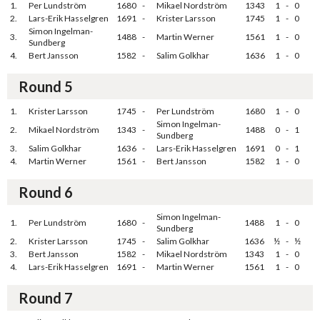
1.
Per Lundström
1680
-
Mikael Nordström
1343
1
-
0
2.
Lars-Erik Hasselgren
1691
-
Krister Larsson
1745
1
-
0
Simon Ingelman-
3.
1488
-
Martin Werner
1561
1
-
0
Sundberg
4.
Bert Jansson
1582
-
Salim Golkhar
1636
1
-
0
Round 5
1.
Krister Larsson
1745
-
Per Lundström
1680
1
-
0
Simon Ingelman-
2.
Mikael Nordström
1343
-
1488
0
-
1
Sundberg
3.
Salim Golkhar
1636
-
Lars-Erik Hasselgren
1691
0
-
1
4.
Martin Werner
1561
-
Bert Jansson
1582
1
-
0
Round 6
Simon Ingelman-
1.
Per Lundström
1680
-
1488
1
-
0
Sundberg
2.
Krister Larsson
1745
-
Salim Golkhar
1636
½
-
½
3.
Bert Jansson
1582
-
Mikael Nordström
1343
1
-
0
4.
Lars-Erik Hasselgren
1691
-
Martin Werner
1561
1
-
0
Round 7