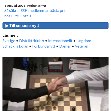
6 augusti, 2026
- Förbundsnytt
Så säkrar SSF-medlemmar bästa pris
hos Elite Hotels
▶ Till senaste nytt
Läs mer:
Sverige
•
Distrikt/klubb
•
Internationellt
•
Ungdom
Schack i skolan
•
Förbundsnytt
•
Damer
•
Veteran