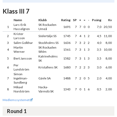
Klass III 7
Namn
Klubb
Rating
SP
+
=
-
Poäng
Kv
Lars-Erik
SK Rockaden
1
1691
7
7
0
0
7,0
20,50
Hasselgren
Umeå
Krister
2
Södertälje SS
1745
7
4
1
2
4,5
11,00
Larsson
3
Salim Golkhar
Stockholms SS
1636
7
3
2
2
4,0
8,00
Martin
SK Rockaden
4
1561
7
3
1
3
3,5
10,00
Werner
Sthlm
Katrineholms
5
Bert Jansson
1582
7
3
1
3
3,5
8,00
SK
Per
6
Kristallens SK
1680
7
2
2
3
3,0
6,00
Lundström
Simon
7
Ingelman-
Gävle SA
1488
7
2
0
5
2,0
4,00
Sundberg
Mikael
Nacka-
8
1343
7
0
1
6
0,5
2,00
Nordström
Värmdö SK
Medlemssystemet
Round 1