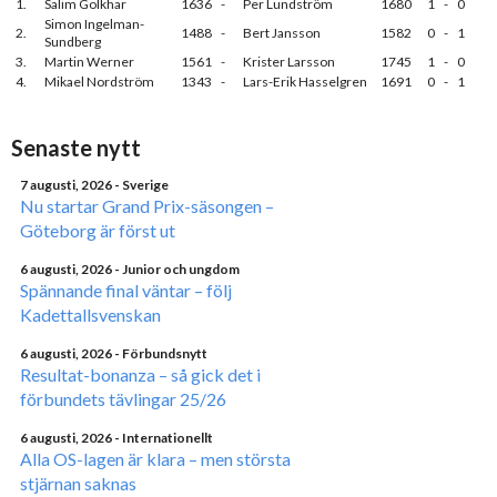
1.
Salim Golkhar
1636
-
Per Lundström
1680
1
-
0
Simon Ingelman-
2.
1488
-
Bert Jansson
1582
0
-
1
Sundberg
3.
Martin Werner
1561
-
Krister Larsson
1745
1
-
0
4.
Mikael Nordström
1343
-
Lars-Erik Hasselgren
1691
0
-
1
Senaste nytt
7 augusti, 2026
- Sverige
Nu startar Grand Prix-säsongen –
Göteborg är först ut
6 augusti, 2026
- Junior och ungdom
Spännande final väntar – följ
Kadettallsvenskan
6 augusti, 2026
- Förbundsnytt
Resultat-bonanza – så gick det i
förbundets tävlingar 25/26
6 augusti, 2026
- Internationellt
Alla OS-lagen är klara – men största
stjärnan saknas