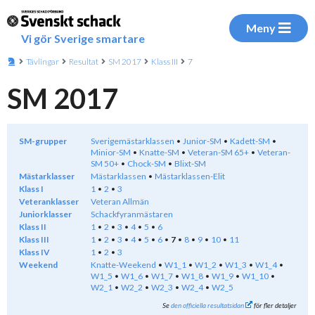
Meny
Vi gör Sverige smartare
Tävlingar
Resultat
SM 2017
Klass III
7
SM 2017
SM-grupper
Sverigemästarklassen
Junior-SM
Kadett-SM
Minior-SM
Knatte-SM
Veteran-SM 65+
Veteran-
SM 50+
Chock-SM
Blixt-SM
Mästarklasser
Mästarklassen
Mästarklassen-Elit
Klass I
1
2
3
Veteranklasser
Veteran Allmän
Juniorklasser
Schackfyranmästaren
Klass II
1
2
3
4
5
6
Klass III
1
2
3
4
5
6
7
8
9
10
11
Klass IV
1
2
3
Weekend
Knatte-Weekend
W1_1
W1_2
W1_3
W1_4
W1_5
W1_6
W1_7
W1_8
W1_9
W1_10
W2_1
W2_2
W2_3
W2_4
W2_5
Se
den officiella resultatsidan
för fler detaljer