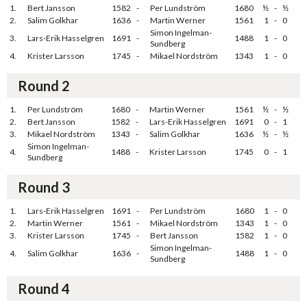
1.
Bert Jansson
1582
-
Per Lundström
1680
½
-
½
2.
Salim Golkhar
1636
-
Martin Werner
1561
1
-
0
Simon Ingelman-
3.
Lars-Erik Hasselgren
1691
-
1488
1
-
0
Sundberg
4.
Krister Larsson
1745
-
Mikael Nordström
1343
1
-
0
Round 2
1.
Per Lundström
1680
-
Martin Werner
1561
½
-
½
2.
Bert Jansson
1582
-
Lars-Erik Hasselgren
1691
0
-
1
3.
Mikael Nordström
1343
-
Salim Golkhar
1636
½
-
½
Simon Ingelman-
4.
1488
-
Krister Larsson
1745
0
-
1
Sundberg
Round 3
1.
Lars-Erik Hasselgren
1691
-
Per Lundström
1680
1
-
0
2.
Martin Werner
1561
-
Mikael Nordström
1343
1
-
0
3.
Krister Larsson
1745
-
Bert Jansson
1582
1
-
0
Simon Ingelman-
4.
Salim Golkhar
1636
-
1488
1
-
0
Sundberg
Round 4