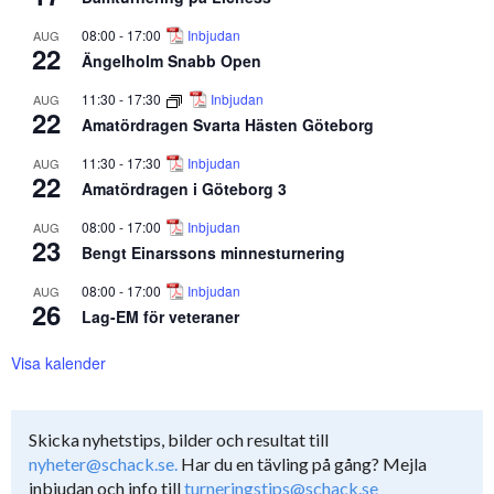
08:00
-
17:00
Inbjudan
AUG
22
Ängelholm Snabb Open
11:30
-
17:30
Inbjudan
AUG
22
Amatördragen Svarta Hästen Göteborg
11:30
-
17:30
Inbjudan
AUG
22
Amatördragen i Göteborg 3
08:00
-
17:00
Inbjudan
AUG
23
Bengt Einarssons minnesturnering
08:00
-
17:00
Inbjudan
AUG
26
Lag-EM för veteraner
Visa kalender
Skicka nyhetstips, bilder och resultat till
nyheter@schack.se.
Har du en tävling på gång? Mejla
inbjudan och info till
turneringstips@schack.se