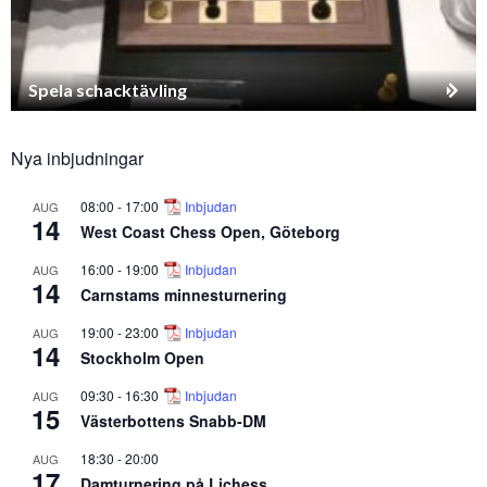
Spela schacktävling
Nya inbjudningar
08:00
-
17:00
Inbjudan
AUG
14
West Coast Chess Open, Göteborg
16:00
-
19:00
Inbjudan
AUG
14
Carnstams minnesturnering
19:00
-
23:00
Inbjudan
AUG
14
Stockholm Open
09:30
-
16:30
Inbjudan
AUG
15
Västerbottens Snabb-DM
18:30
-
20:00
AUG
17
Damturnering på Lichess