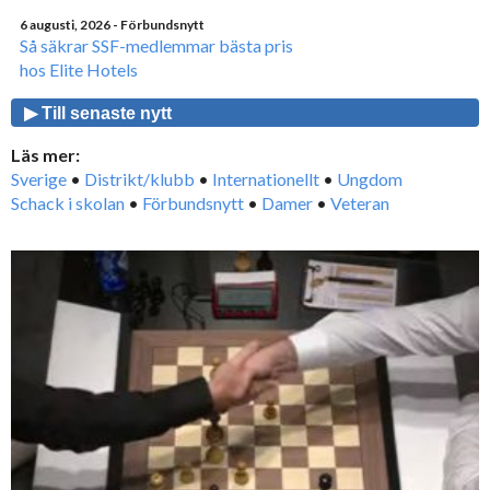
6 augusti, 2026
- Förbundsnytt
Så säkrar SSF-medlemmar bästa pris
hos Elite Hotels
▶ Till senaste nytt
Läs mer:
Sverige
•
Distrikt/klubb
•
Internationellt
•
Ungdom
Schack i skolan
•
Förbundsnytt
•
Damer
•
Veteran