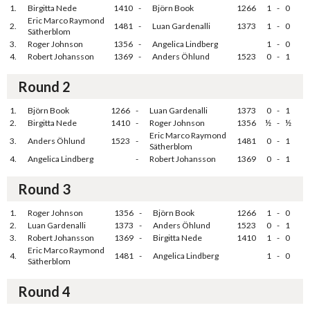
1.
Birgitta Nede
1410
-
Björn Book
1266
1
-
0
Eric Marco Raymond
2.
1481
-
Luan Gardenalli
1373
1
-
0
Sätherblom
3.
Roger Johnson
1356
-
Angelica Lindberg
1
-
0
4.
Robert Johansson
1369
-
Anders Öhlund
1523
0
-
1
Round 2
1.
Björn Book
1266
-
Luan Gardenalli
1373
0
-
1
2.
Birgitta Nede
1410
-
Roger Johnson
1356
½
-
½
Eric Marco Raymond
3.
Anders Öhlund
1523
-
1481
0
-
1
Sätherblom
4.
Angelica Lindberg
-
Robert Johansson
1369
0
-
1
Round 3
1.
Roger Johnson
1356
-
Björn Book
1266
1
-
0
2.
Luan Gardenalli
1373
-
Anders Öhlund
1523
0
-
1
3.
Robert Johansson
1369
-
Birgitta Nede
1410
1
-
0
Eric Marco Raymond
4.
1481
-
Angelica Lindberg
1
-
0
Sätherblom
Round 4