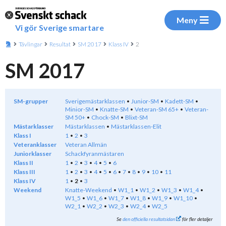
Meny
Vi gör Sverige smartare
Tävlingar
Resultat
SM 2017
Klass IV
2
SM 2017
SM-grupper
Sverigemästarklassen
Junior-SM
Kadett-SM
Minior-SM
Knatte-SM
Veteran-SM 65+
Veteran-
SM 50+
Chock-SM
Blixt-SM
Mästarklasser
Mästarklassen
Mästarklassen-Elit
Klass I
1
2
3
Veteranklasser
Veteran Allmän
Juniorklasser
Schackfyranmästaren
Klass II
1
2
3
4
5
6
Klass III
1
2
3
4
5
6
7
8
9
10
11
Klass IV
1
2
3
Weekend
Knatte-Weekend
W1_1
W1_2
W1_3
W1_4
W1_5
W1_6
W1_7
W1_8
W1_9
W1_10
W2_1
W2_2
W2_3
W2_4
W2_5
Se
den officiella resultatsidan
för fler detaljer