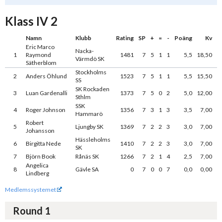
Klass IV 2
Namn
Klubb
Rating
SP
+
=
-
Poäng
Kv
Eric Marco
Nacka-
1
Raymond
1481
7
5
1
1
5,5
18,50
Värmdö SK
Sätherblom
Stockholms
2
Anders Öhlund
1523
7
5
1
1
5,5
15,50
SS
SK Rockaden
3
Luan Gardenalli
1373
7
5
0
2
5,0
12,00
Sthlm
SSK
4
Roger Johnson
1356
7
3
1
3
3,5
7,00
Hammarö
Robert
5
Ljungby SK
1369
7
2
2
3
3,0
7,00
Johansson
Hässleholms
6
Birgitta Nede
1410
7
2
2
3
3,0
7,00
SK
7
Björn Book
Rånäs SK
1266
7
2
1
4
2,5
7,00
Angelica
8
Gävle SA
0
7
0
0
7
0,0
0,00
Lindberg
Medlemssystemet
Round 1