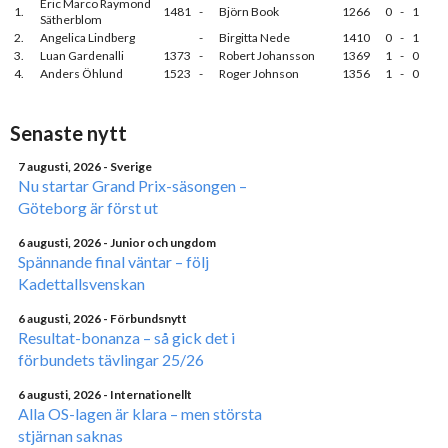
Eric Marco Raymond
1.
1481
-
Björn Book
1266
0
-
1
Sätherblom
2.
Angelica Lindberg
-
Birgitta Nede
1410
0
-
1
3.
Luan Gardenalli
1373
-
Robert Johansson
1369
1
-
0
4.
Anders Öhlund
1523
-
Roger Johnson
1356
1
-
0
Senaste nytt
7 augusti, 2026
- Sverige
Nu startar Grand Prix-säsongen –
Göteborg är först ut
6 augusti, 2026
- Junior och ungdom
Spännande final väntar – följ
Kadettallsvenskan
6 augusti, 2026
- Förbundsnytt
Resultat-bonanza – så gick det i
förbundets tävlingar 25/26
6 augusti, 2026
- Internationellt
Alla OS-lagen är klara – men största
stjärnan saknas