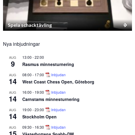
Spela schacktävling
Nya inbjudningar
13:00
-
22:00
AUG
9
Rasmus minnesturnering
08:00
-
17:00
Inbjudan
AUG
14
West Coast Chess Open, Göteborg
16:00
-
19:00
Inbjudan
AUG
14
Carnstams minnesturnering
19:00
-
23:00
Inbjudan
AUG
14
Stockholm Open
09:30
-
16:30
Inbjudan
AUG
15
Västerbottens Snabb-DM