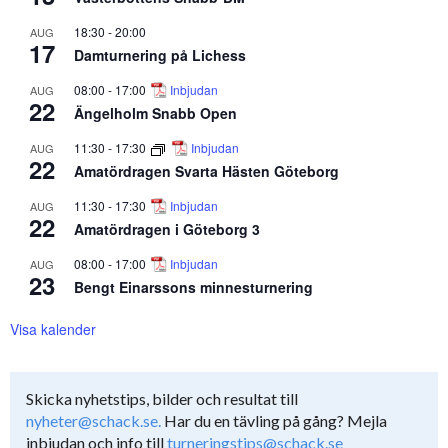
18:30
-
20:00
AUG
17
Damturnering på Lichess
08:00
-
17:00
Inbjudan
AUG
22
Ängelholm Snabb Open
11:30
-
17:30
Inbjudan
AUG
22
Amatördragen Svarta Hästen Göteborg
11:30
-
17:30
Inbjudan
AUG
22
Amatördragen i Göteborg 3
08:00
-
17:00
Inbjudan
AUG
23
Bengt Einarssons minnesturnering
Visa kalender
Skicka nyhetstips, bilder och resultat till
nyheter@schack.se.
Har du en tävling på gång? Mejla
inbjudan och info till
turneringstips@schack.se