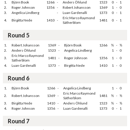
1.
Björn Book
1266
-
Anders Öhlund
1523
0
-
1
2.
Roger Johnson
1356
-
Robert Johansson
1369
1
-
0
3.
Angelica Lindberg
-
Luan Gardenalli
1373
0
-
1
Eric Marco Raymond
4.
Birgitta Nede
1410
-
1481
0
-
1
Sätherblom
Round 5
1.
Robert Johansson
1369
-
Björn Book
1266
½
-
½
2.
Anders Öhlund
1523
-
Angelica Lindberg
1
-
0
Eric Marco Raymond
3.
1481
-
Roger Johnson
1356
1
-
0
Sätherblom
4.
Luan Gardenalli
1373
-
Birgitta Nede
1410
1
-
0
Round 6
1.
Björn Book
1266
-
Angelica Lindberg
1
-
0
Eric Marco Raymond
2.
Robert Johansson
1369
-
1481
½
-
½
Sätherblom
3.
Birgitta Nede
1410
-
Anders Öhlund
1523
½
-
½
4.
Roger Johnson
1356
-
Luan Gardenalli
1373
0
-
1
Round 7