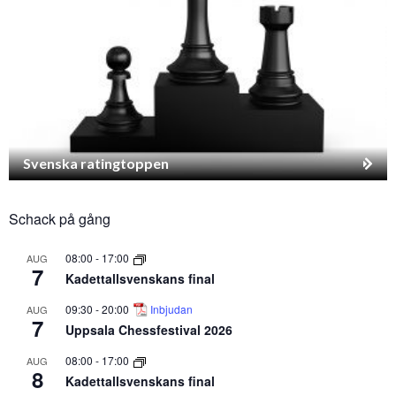
Svenska ratingtoppen
Schack på gång
08:00
-
17:00
AUG
7
Kadettallsvenskans final
09:30
-
20:00
Inbjudan
AUG
7
Uppsala Chessfestival 2026
08:00
-
17:00
AUG
8
Kadettallsvenskans final