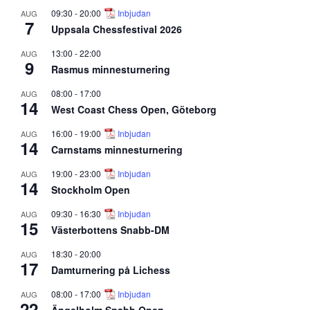
09:30
-
20:00
Inbjudan
AUG
7
Uppsala Chessfestival 2026
13:00
-
22:00
AUG
9
Rasmus minnesturnering
08:00
-
17:00
AUG
14
West Coast Chess Open, Göteborg
16:00
-
19:00
Inbjudan
AUG
14
Carnstams minnesturnering
19:00
-
23:00
Inbjudan
AUG
14
Stockholm Open
09:30
-
16:30
Inbjudan
AUG
15
Västerbottens Snabb-DM
18:30
-
20:00
AUG
17
Damturnering på Lichess
08:00
-
17:00
Inbjudan
AUG
22