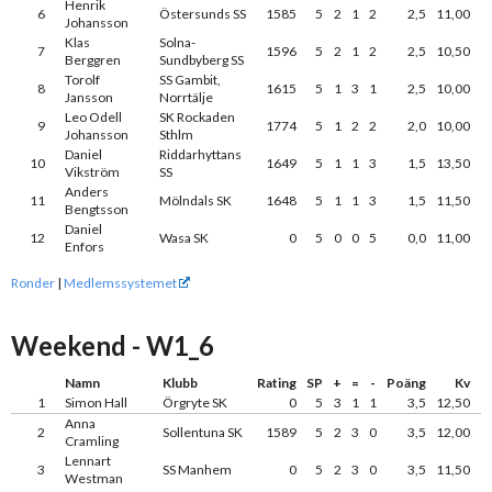
Henrik
6
Östersunds SS
1585
5
2
1
2
2,5
11,00
Johansson
Klas
Solna-
7
1596
5
2
1
2
2,5
10,50
Berggren
Sundbyberg SS
Torolf
SS Gambit,
8
1615
5
1
3
1
2,5
10,00
Jansson
Norrtälje
Leo Odell
SK Rockaden
9
1774
5
1
2
2
2,0
10,00
Johansson
Sthlm
Daniel
Riddarhyttans
10
1649
5
1
1
3
1,5
13,50
Vikström
SS
Anders
11
Mölndals SK
1648
5
1
1
3
1,5
11,50
Bengtsson
Daniel
12
Wasa SK
0
5
0
0
5
0,0
11,00
Enfors
Ronder
|
Medlemssystemet
Weekend - W1_6
Namn
Klubb
Rating
SP
+
=
-
Poäng
Kv
1
Simon Hall
Örgryte SK
0
5
3
1
1
3,5
12,50
Anna
2
Sollentuna SK
1589
5
2
3
0
3,5
12,00
Cramling
Lennart
3
SS Manhem
0
5
2
3
0
3,5
11,50
Westman