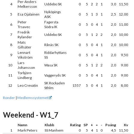
Per-Anders
4
Uddebo SK
0
5
2
2
1
3,0
11,50
Melkersson
Nyköpings
5
Esa Ojalainen
0
5
1
3
1
2,5
12,00
ASK
Peter
Fagersta
6
0
5
0
4
1
2,0
11,00
Trsavec
Södra IK
Fredrik
7
Uddebo SK
0
5
1
2
2
2,0
10,00
Rylander
Mats
8
Rånäs SK
0
5
0
4
1
2,0
10,00
Gillsäter
Lennart
Riddarhyttans
9
0
5
0
4
1
2,0
9,50
Vikström
SS
Lars
10
Wasa SK
0
5
1
2
2
2,0
9,00
Johansson
Torbjörn
11
Vaggeryds SK
0
5
0
4
1
2,0
9,00
Lindberg
SK Rockaden
12
Leo Crevatin
1557
5
0
4
1
2,0
8,00
Sthlm
Ronder
|
Medlemssystemet
Weekend - W1_7
Namn
Klubb
Rating
SP
+
=
-
Poäng
Kv
1
Mark Peters
SS Manhem
0
5
4
1
0
4,5
11,50