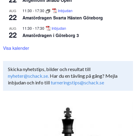
Ängelholm Snabb Open
11:30
-
17:30
Inbjudan
AUG
22
Amatördragen Svarta Hästen Göteborg
11:30
-
17:30
Inbjudan
AUG
22
Amatördragen i Göteborg 3
Visa kalender
Skicka nyhetstips, bilder och resultat till
nyheter@schack.se.
Har du en tävling på gång? Mejla
inbjudan och info till
turneringstips@schack.se