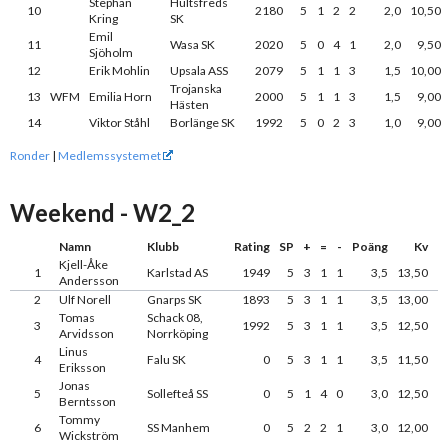
Stephan
Hultsfreds
10
2180
5
1
2
2
2,0
10,50
Kring
SK
Emil
11
Wasa SK
2020
5
0
4
1
2,0
9,50
Sjöholm
12
Erik Mohlin
Upsala ASS
2079
5
1
1
3
1,5
10,00
Trojanska
13
WFM
Emilia Horn
2000
5
1
1
3
1,5
9,00
Hästen
14
Viktor Ståhl
Borlänge SK
1992
5
0
2
3
1,0
9,00
Ronder
|
Medlemssystemet
Weekend - W2_2
Namn
Klubb
Rating
SP
+
=
-
Poäng
Kv
Kjell-Åke
1
Karlstad AS
1949
5
3
1
1
3,5
13,50
Andersson
2
Ulf Norell
Gnarps SK
1893
5
3
1
1
3,5
13,00
Tomas
Schack 08,
3
1992
5
3
1
1
3,5
12,50
Arvidsson
Norrköping
Linus
4
Falu SK
0
5
3
1
1
3,5
11,50
Eriksson
Jonas
5
Sollefteå SS
0
5
1
4
0
3,0
12,50
Berntsson
Tommy
6
SS Manhem
0
5
2
2
1
3,0
12,00
Wickström