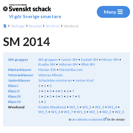
Meny
Vi gör Sverige smartare
Tävlingar
Resultat
SM 2014
Weekend
SM 2014
SM-grupper
SM-gruppen
Junior-SM
Kadett-SM
Minior-SM
Knatte-SM
Veteran-SM
Blixt-SM
Mästarklasser
Mästar-Elit
Mästarklassen
Veteranklasser
Veteran Allmän
Juniorklasser
Schack4an-mästaren
Junior-Kval
Klass I
1
2
3
Klass II
1
2
3
4
5
6
7
Klass III
1
2
3
4
5
6
7
8
Klass IV
1
2
Weekend
Knatte-Weekend
W1_1
W1_2
W1_3
W1_4
W1_5
W1_6
W1_7
W1_8
W2_1
W2_2
W2_3
Se
den officiella resultatsidan
för fler detaljer