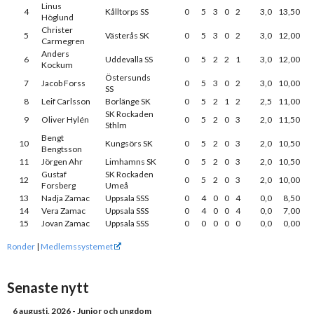
Linus
4
Kålltorps SS
0
5
3
0
2
3,0
13,50
Höglund
Christer
5
Västerås SK
0
5
3
0
2
3,0
12,00
Carmegren
Anders
6
Uddevalla SS
0
5
2
2
1
3,0
12,00
Kockum
Östersunds
7
Jacob Forss
0
5
3
0
2
3,0
10,00
SS
8
Leif Carlsson
Borlänge SK
0
5
2
1
2
2,5
11,00
SK Rockaden
9
Oliver Hylén
0
5
2
0
3
2,0
11,50
Sthlm
Bengt
10
Kungsörs SK
0
5
2
0
3
2,0
10,50
Bengtsson
11
Jörgen Ahr
Limhamns SK
0
5
2
0
3
2,0
10,50
Gustaf
SK Rockaden
12
0
5
2
0
3
2,0
10,00
Forsberg
Umeå
13
Nadja Zamac
Uppsala SSS
0
4
0
0
4
0,0
8,50
14
Vera Zamac
Uppsala SSS
0
4
0
0
4
0,0
7,00
15
Jovan Zamac
Uppsala SSS
0
0
0
0
0
0,0
0,00
Ronder
|
Medlemssystemet
Senaste nytt
6 augusti, 2026
- Junior och ungdom