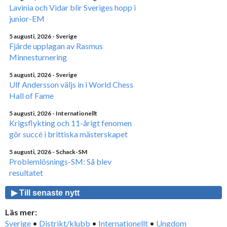
Lavinia och Vidar blir Sveriges hopp i
junior-EM
5 augusti, 2026
- Sverige
Fjärde upplagan av Rasmus
Minnesturnering
5 augusti, 2026
- Sverige
Ulf Andersson väljs in i World Chess
Hall of Fame
5 augusti, 2026
- Internationellt
Krigsflykting och 11-årigt fenomen
gör succé i brittiska mästerskapet
5 augusti, 2026
- Schack-SM
Problemlösnings-SM: Så blev
resultatet
▶ Till senaste nytt
Läs mer:
Sverige
•
Distrikt/klubb
•
Internationellt
•
Ungdom