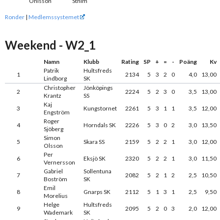
Ohlsson
Sthlm
Ronder
|
Medlemssystemet
Weekend - W2_1
Namn
Klubb
Rating
SP
+
=
-
Poäng
Kv
Patrik
Hultsfreds
1
2134
5
3
2
0
4,0
13,00
Lindborg
SK
Christopher
Jönköpings
2
2224
5
2
3
0
3,5
13,00
Krantz
SS
Kaj
3
Kungstornet
2261
5
3
1
1
3,5
12,00
Engström
Roger
4
Horndals SK
2226
5
3
0
2
3,0
13,50
Sjöberg
Simon
5
Skara SS
2159
5
2
2
1
3,0
12,00
Olsson
Per
6
Eksjö SK
2320
5
2
2
1
3,0
11,50
Vernersson
Gabriel
Sollentuna
7
2082
5
2
1
2
2,5
10,50
Boström
SK
Emil
8
Gnarps SK
2112
5
1
3
1
2,5
9,50
Morelius
Helge
Hultsfreds
9
2095
5
2
0
3
2,0
12,00
Wademark
SK