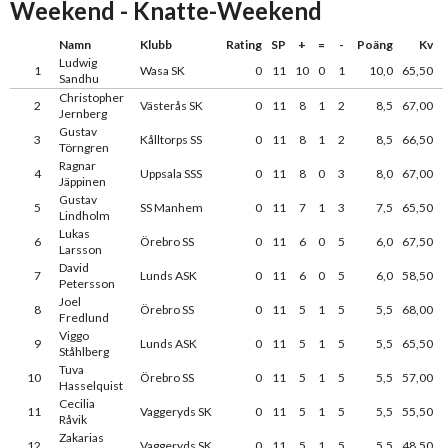
Weekend - Knatte-Weekend
Namn
Klubb
Rating
SP
+
=
-
Poäng
Kv
Ludwig
1
Wasa SK
0
11
10
0
1
10,0
65,50
Sandhu
Christopher
2
Västerås SK
0
11
8
1
2
8,5
67,00
Jernberg
Gustav
3
Kålltorps SS
0
11
8
1
2
8,5
66,50
Törngren
Ragnar
4
Uppsala SSS
0
11
8
0
3
8,0
67,00
Jäppinen
Gustav
5
SS Manhem
0
11
7
1
3
7,5
65,50
Lindholm
Lukas
6
Örebro SS
0
11
6
0
5
6,0
67,50
Larsson
David
7
Lunds ASK
0
11
6
0
5
6,0
58,50
Petersson
Joel
8
Örebro SS
0
11
5
1
5
5,5
68,00
Fredlund
Viggo
9
Lunds ASK
0
11
5
1
5
5,5
65,50
Ståhlberg
Tuva
10
Örebro SS
0
11
5
1
5
5,5
57,00
Hasselquist
Cecilia
11
Vaggeryds SK
0
11
5
1
5
5,5
55,50
Råvik
Zakarias
12
Vaggeryds SK
0
11
5
1
5
5,5
48,50