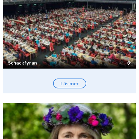
Schackfyran
Läs mer