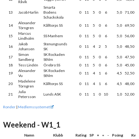
Råvik
Smarta
13
Jacob Harlin
Bodens
0
11
5
0
6
5,0
71,00
Schackskola
Alexander
14
Kålltorps SS
0
11
5
0
6
5,0
69,50
Törngren
Marcus
15
SS Manhem
0
11
5
0
6
5,0
56,00
Lindholm
Jakob
Stenungsunds
16
0
11
4
2
5
5,0
48,50
Johansen
SK
Simon
SK Rockaden
17
0
11
5
0
6
5,0
47,50
Sandberg
Sthlm
18
Tess Lindén
Örebro SS
0
11
5
0
6
5,0
45,00
Alexander
SK Rockaden
19
0
11
4
1
6
4,5
52,50
Vu
Sthlm
Madelene
20
Kålltorps SS
0
11
4
1
6
4,5
48,00
Törngren
Julia
21
Lunds ASK
0
11
1
0
10
1,0
52,00
Petersson
Ronder
|
Medlemssystemet
Weekend - W1_1
Namn
Klubb
Rating
SP
+
=
-
Poäng
Kv