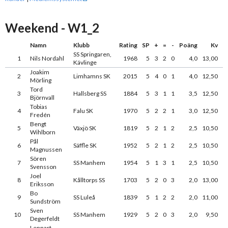
Weekend - W1_2
Namn
Klubb
Rating
SP
+
=
-
Poäng
Kv
SS Springaren,
1
Nils Nordahl
1968
5
3
2
0
4,0
13,00
Kävlinge
Joakim
2
Limhamns SK
2015
5
4
0
1
4,0
12,50
Mörling
Tord
3
Hallsberg SS
1884
5
3
1
1
3,5
12,50
Björnvall
Tobias
4
Falu SK
1970
5
2
2
1
3,0
12,50
Fredén
Bengt
5
Växjö SK
1819
5
2
1
2
2,5
10,50
Wihlborn
Pål
6
Säffle SK
1952
5
2
1
2
2,5
10,50
Magnussen
Sören
7
SS Manhem
1954
5
1
3
1
2,5
10,50
Svensson
Joel
8
Kålltorps SS
1703
5
2
0
3
2,0
13,00
Eriksson
Bo
9
SS Luleå
1839
5
1
2
2
2,0
11,00
Sundström
Sven
10
SS Manhem
1929
5
2
0
3
2,0
9,50
Degerfeldt
Lennart