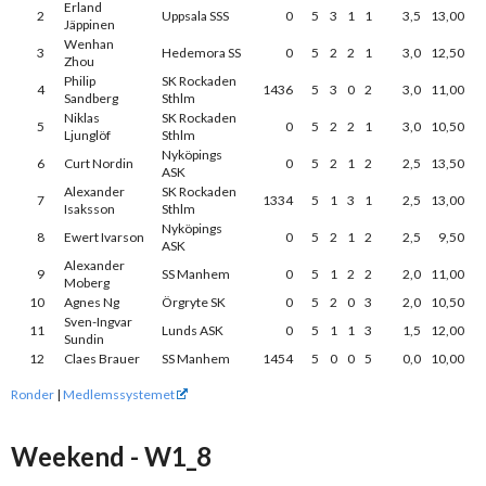
Erland
2
Uppsala SSS
0
5
3
1
1
3,5
13,00
Jäppinen
Wenhan
3
Hedemora SS
0
5
2
2
1
3,0
12,50
Zhou
Philip
SK Rockaden
4
1436
5
3
0
2
3,0
11,00
Sandberg
Sthlm
Niklas
SK Rockaden
5
0
5
2
2
1
3,0
10,50
Ljunglöf
Sthlm
Nyköpings
6
Curt Nordin
0
5
2
1
2
2,5
13,50
ASK
Alexander
SK Rockaden
7
1334
5
1
3
1
2,5
13,00
Isaksson
Sthlm
Nyköpings
8
Ewert Ivarson
0
5
2
1
2
2,5
9,50
ASK
Alexander
9
SS Manhem
0
5
1
2
2
2,0
11,00
Moberg
10
Agnes Ng
Örgryte SK
0
5
2
0
3
2,0
10,50
Sven-Ingvar
11
Lunds ASK
0
5
1
1
3
1,5
12,00
Sundin
12
Claes Brauer
SS Manhem
1454
5
0
0
5
0,0
10,00
Ronder
|
Medlemssystemet
Weekend - W1_8