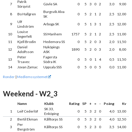
Patrik
7
Gävle SA
0
5
3
0
2
3,0
9,00
Sörqvist
Burgsvik Alva
8
Bo Hallgren
0
5
2
1
2
2,5
12,00
SK
Ulf
9
Arboga SK
0
5
1
3
1
2,5
12,00
Lindström
Louise
10
SS Manhem
1757
5
2
1
2
2,5
11,00
Segerfelt
11
Kjell Brodin
Hedemora SS
0
5
2
0
3
2,0
11,50
Daniel
Nyköpings
12
1890
5
2
0
3
2,0
8,00
Adolfsson
ASK
Peter
Fagersta
13
0
5
0
1
4
0,5
11,50
Trsavec
Södra IK
14
Jovan Zamac
Uppsala SSS
0
5
0
0
5
0,0
11,00
Ronder
|
Medlemssystemet
Weekend - W2_3
Namn
Klubb
Rating
SP
+
=
-
Poäng
Kv
SK 33,
1
Leif Cederlöf
0
5
3
2
0
4,0
13,00
Enköping
2
Bertil Ekman
Kålltorps SS
0
5
3
2
0
4,0
12,50
Per
3
Kålltorps SS
0
5
2
3
0
3,5
14,00
Bergström