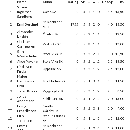
Namn
Klubb
Rating
SP
+
=
-
Poäng
Kv
Simon
1
Ingelman-
Gävle SA
0
5
4
1
0
4,5
13,50
Sundberg
SK Rockaden
2
Emil Berglind
1755
5
3
2
0
4,0
13,50
Sthlm
Alexander
3
Örebro SS
0
5
3
1
1
3,5
13,50
Lindén
Christer
4
Västerås SK
0
5
3
1
1
3,5
12,00
Carmegren
Sam
5
Stora Vika SK
0
5
2
2
1
3,0
10,50
Westerholm
6
Alice Plavane
Stora Vika SK
0
5
2
1
2
2,5
13,50
Linda Von
7
Uppsala SSS
0
5
2
1
2
2,5
12,00
Fircks
Malou
8
Bengtsson
Stockholms SS
0
5
1
3
1
2,5
11,50
Dror
9
Johan Krohn
Vaggeryds SK
0
5
2
1
2
2,5
8,50
Jonas
10
Eskilstuna SK
0
5
1
2
2
2,0
13,00
Andersson
Erling
Sandby-
11
0
5
2
0
3
2,0
9,00
Fredriksson
Gårdby SK
Filip
Stenungsunds
12
0
5
1
1
3
1,5
12,00
Johansen
SK
Emma
SK Rockaden
13
0
5
1
0
4
1,0
11,00