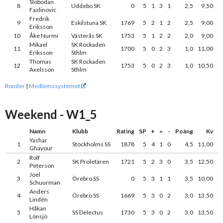
Slobodan
8
Uddebo SK
0
5
1
3
1
2,5
9,50
Fazlinovic
Fredrik
9
Eskilstuna SK
1769
5
2
1
2
2,5
9,00
Eriksson
10
Åke Nurmi
Västerås SK
1753
5
1
2
2
2,0
9,00
Mikael
SK Rockaden
11
1700
5
0
2
3
1,0
11,00
Eriksson
Sthlm
Thomas
SK Rockaden
12
1753
5
0
2
3
1,0
10,50
Axelsson
Sthlm
Ronder
|
Medlemssystemet
Weekend - W1_5
Namn
Klubb
Rating
SP
+
=
-
Poäng
Kv
Yashar
1
Stockholms SS
1878
5
4
1
0
4,5
11,00
Ghayour
Rolf
2
SK Proletären
1721
5
2
3
0
3,5
12,50
Peterson
Joel
3
Örebro SS
0
5
3
1
1
3,5
10,00
Schuurman
Anders
4
Örebro SS
1669
5
3
0
2
3,0
13,50
Lindén
Håkan
5
SS Delectus
1730
5
3
0
2
3,0
13,50
Lönsjö