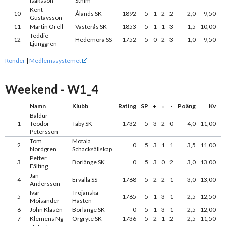
Isaksson
Sthlm
Kent
10
Ålands SK
1892
5
1
2
2
2,0
9,50
Gustavsson
11
Martin Orell
Västerås SK
1853
5
1
1
3
1,5
10,00
Teddie
12
Hedemora SS
1752
5
0
2
3
1,0
9,50
Ljunggren
Ronder
|
Medlemssystemet
Weekend - W1_4
Namn
Klubb
Rating
SP
+
=
-
Poäng
Kv
Baldur
1
Teodor
Täby SK
1732
5
3
2
0
4,0
11,00
Petersson
Tom
Motala
2
0
5
3
1
1
3,5
11,00
Nordgren
Schacksällskap
Petter
3
Borlänge SK
0
5
3
0
2
3,0
13,00
Fälting
Jan
4
Ervalla SS
1768
5
2
2
1
3,0
13,00
Andersson
Ivar
Trojanska
5
1765
5
1
3
1
2,5
12,50
Moisander
Hästen
6
John Klasén
Borlänge SK
0
5
1
3
1
2,5
12,00
7
Klemens Ng
Örgryte SK
1736
5
2
1
2
2,5
11,50