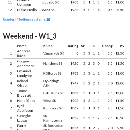
11
Uddebo SK
1908
5
1
1
3
1,5
11,00
Uvhagen
12
Niclas Hedin
Wasa SK
1968
5
0
1
4
0,5
8,50
Ronder
|
Medlemssystemet
Weekend - W1_3
Namn
Klubb
Rating
SP
+
=
-
Poäng
Kv
Andreas
1
Vaggeryds SK
0
5
3
1
1
3,5
12,50
Råvik
Görgen
2
Hallsberg SS
1920
5
2
3
0
3,5
11,50
Andersson
Emanuel
3
Kålltorps SS
1983
5
3
1
1
3,5
11,00
Lundgren
Roland
Nyköpings
4
1949
5
2
2
1
3,0
12,00
Olsson
ASK
Tomas
5
Eskilstuna SK
1883
5
1
3
1
2,5
13,00
Bragesjö
6
Hans Rånby
Wasa SK
1902
5
2
1
2
2,5
11,50
Kjell
7
Kungsörs SK
1869
5
1
3
1
2,5
11,50
Adolfsson
Georgios
SK
8
1859
5
2
1
2
2,5
10,50
Lappas
Kamraterna
Patrik
SK Rockaden
9
1825
5
1
2
2
2,0
9,50