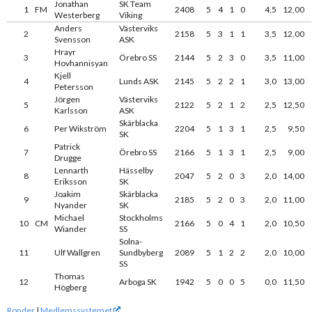
Jonathan
SK Team
1
FM
2408
5
4
1
0
4,5
12,00
Westerberg
Viking
Anders
Västerviks
2
2158
5
3
1
1
3,5
12,00
Svensson
ASK
Hrayr
3
Örebro SS
2144
5
2
3
0
3,5
11,00
Hovhannisyan
Kjell
4
Lunds ASK
2145
5
2
2
1
3,0
13,00
Petersson
Jörgen
Västerviks
5
2122
5
2
1
2
2,5
12,50
Karlsson
ASK
Skärblacka
6
Per Wikström
2204
5
1
3
1
2,5
9,50
SK
Patrick
7
Örebro SS
2166
5
1
3
1
2,5
9,00
Drugge
Lennarth
Hässelby
8
2047
5
2
0
3
2,0
14,00
Eriksson
SK
Joakim
Skärblacka
9
2185
5
2
0
3
2,0
11,00
Nyander
SK
Michael
Stockholms
10
CM
2166
5
0
4
1
2,0
10,50
Wiander
SS
Solna-
11
Ulf Wallgren
Sundbyberg
2089
5
1
2
2
2,0
10,00
SS
Thomas
12
Arboga SK
1942
5
0
0
5
0,0
11,50
Högberg
Ronder
|
Medlemssystemet