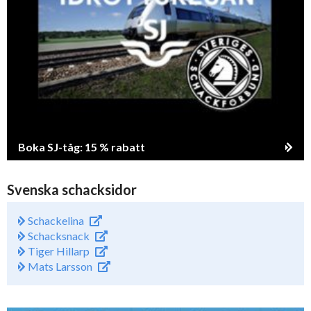
Boka SJ-tåg: 15 % rabatt
Svenska schacksidor
Schackelina
Schacksnack
Tiger Hillarp
Mats Larsson