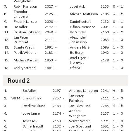
Wengholm
7.
Robin Karlsson
2027
-
Josef Ask
2153
0
-
1
Theodor
8.
2125
-
Michael Mattsson
2105
½
-
½
Lindbergh
9.
Fredrik Larsson
2050
-
Daniel Isetoft
2132
0
-
1
10.
Bo Adler
2197
-
Håkan Svensson
2001
1
-
0
11.
Kristian Eriksson
2068
-
Bo Sundell
2160
½
-
½
Jan Peter
Alexander
12.
2111
-
2083
1
-
0
Palmblad
Johansson
13.
Svante Wedin
1991
-
Anders Nylén
2096
1
-
0
14.
Patrik Wiklund
2183
-
Bo Berg
1942
1
-
0
Axel Tiger-
15.
Mathias Kardell
1953
-
2129
1
-
0
Norqvist
16.
Joel Sjöstrand
1881
-
Frirond
1
-
0
Round 2
1.
Bo Adler
2197
-
Andreas Landgren
2241
½
-
½
Jan Peter
2.
WFM
Ellinor Frisk
2257
-
2111
1
-
0
Palmblad
3.
Patrik Wiklund
2183
-
Jan-Olov Lind
2245
½
-
½
Anders
4.
Love Janse
2174
-
2157
1
-
0
Wengholm
5.
Josef Ask
2153
-
Svante Wedin
1991
1
-
0
6.
Daniel Isetoft
2132
-
Joel Sjöstrand
1881
1
-
0