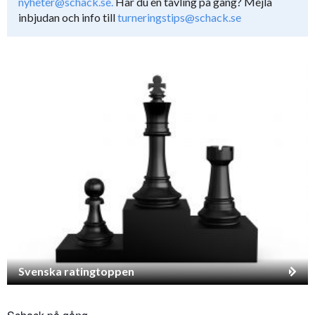
nyheter@schack.se.
Har du en tävling på gång? Mejla
inbjudan och info till
turneringstips@schack.se
Svenska ratingtoppen