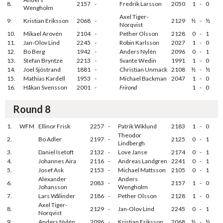
8.
2157
-
Fredrik Larsson
2050
1
-
0
Wengholm
Axel Tiger-
9.
Kristian Eriksson
2068
-
2129
½
-
½
Norqvist
10.
Mikael Arovén
2104
-
Pether Olsson
2128
0
-
1
11.
Jan-Olov Lind
2245
-
Robin Karlsson
2027
1
-
0
12.
Bo Berg
1942
-
Anders Nylén
2096
0
-
1
13.
Stefan Bryntze
2213
-
Svante Wedin
1991
1
-
0
14.
Joel Sjöstrand
1881
-
Christian Unmack
2108
½
-
½
15.
Mathias Kardell
1953
-
Michael Backman
2047
1
-
0
16.
Håkan Svensson
2001
-
Frirond
1
-
0
Round 8
1.
WFM
Ellinor Frisk
2257
-
Patrik Wiklund
2183
1
-
0
Theodor
2.
Bo Adler
2197
-
2125
0
-
1
Lindbergh
3.
Daniel Isetoft
2132
-
Love Janse
2174
0
-
1
4.
Johannes Aira
2116
-
Andreas Landgren
2241
0
-
1
5.
Josef Ask
2153
-
Michael Mattsson
2105
0
-
1
Alexander
Anders
6.
2083
-
2157
1
-
0
Johansson
Wengholm
7.
Lars Wålinder
2186
-
Pether Olsson
2128
1
-
0
Axel Tiger-
8.
2129
-
Jan-Olov Lind
2245
0
-
1
Norqvist
9.
Anders Nylén
2096
-
Kristian Eriksson
2068
½
-
½