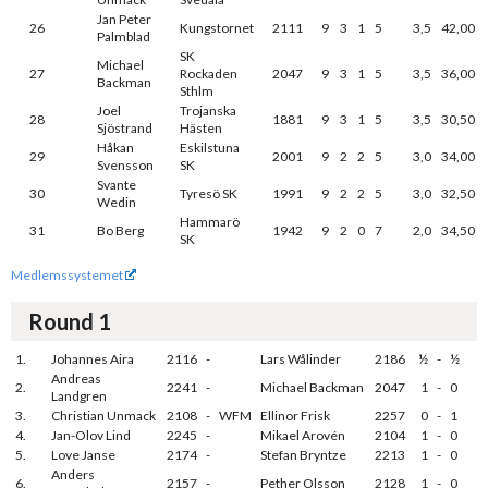
Jan Peter
26
Kungstornet
2111
9
3
1
5
3,5
42,00
Palmblad
SK
Michael
27
Rockaden
2047
9
3
1
5
3,5
36,00
Backman
Sthlm
Joel
Trojanska
28
1881
9
3
1
5
3,5
30,50
Sjöstrand
Hästen
Håkan
Eskilstuna
29
2001
9
2
2
5
3,0
34,00
Svensson
SK
Svante
30
Tyresö SK
1991
9
2
2
5
3,0
32,50
Wedin
Hammarö
31
Bo Berg
1942
9
2
0
7
2,0
34,50
SK
Medlemssystemet
Round 1
1.
Johannes Aira
2116
-
Lars Wålinder
2186
½
-
½
Andreas
2.
2241
-
Michael Backman
2047
1
-
0
Landgren
3.
Christian Unmack
2108
-
WFM
Ellinor Frisk
2257
0
-
1
4.
Jan-Olov Lind
2245
-
Mikael Arovén
2104
1
-
0
5.
Love Janse
2174
-
Stefan Bryntze
2213
1
-
0
Anders
6.
2157
-
Pether Olsson
2128
1
-
0