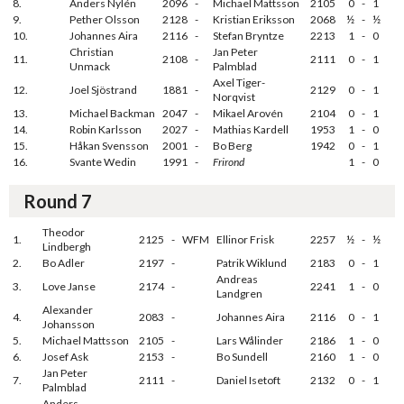
8.
Anders Nylén
2096
-
Michael Mattsson
2105
0
-
1
9.
Pether Olsson
2128
-
Kristian Eriksson
2068
½
-
½
10.
Johannes Aira
2116
-
Stefan Bryntze
2213
1
-
0
Christian
Jan Peter
11.
2108
-
2111
0
-
1
Unmack
Palmblad
Axel Tiger-
12.
Joel Sjöstrand
1881
-
2129
0
-
1
Norqvist
13.
Michael Backman
2047
-
Mikael Arovén
2104
0
-
1
14.
Robin Karlsson
2027
-
Mathias Kardell
1953
1
-
0
15.
Håkan Svensson
2001
-
Bo Berg
1942
0
-
1
16.
Svante Wedin
1991
-
Frirond
1
-
0
Round 7
Theodor
1.
2125
-
WFM
Ellinor Frisk
2257
½
-
½
Lindbergh
2.
Bo Adler
2197
-
Patrik Wiklund
2183
0
-
1
Andreas
3.
Love Janse
2174
-
2241
1
-
0
Landgren
Alexander
4.
2083
-
Johannes Aira
2116
0
-
1
Johansson
5.
Michael Mattsson
2105
-
Lars Wålinder
2186
1
-
0
6.
Josef Ask
2153
-
Bo Sundell
2160
1
-
0
Jan Peter
7.
2111
-
Daniel Isetoft
2132
0
-
1
Palmblad
Anders