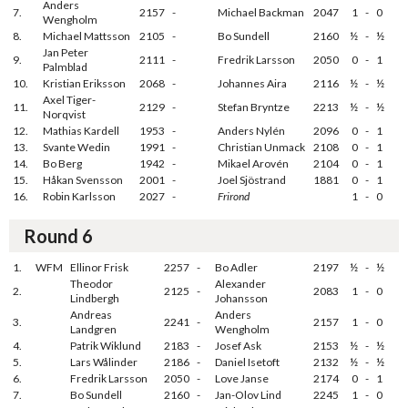
Anders
7.
2157
-
Michael Backman
2047
1
-
0
Wengholm
8.
Michael Mattsson
2105
-
Bo Sundell
2160
½
-
½
Jan Peter
9.
2111
-
Fredrik Larsson
2050
0
-
1
Palmblad
10.
Kristian Eriksson
2068
-
Johannes Aira
2116
½
-
½
Axel Tiger-
11.
2129
-
Stefan Bryntze
2213
½
-
½
Norqvist
12.
Mathias Kardell
1953
-
Anders Nylén
2096
0
-
1
13.
Svante Wedin
1991
-
Christian Unmack
2108
0
-
1
14.
Bo Berg
1942
-
Mikael Arovén
2104
0
-
1
15.
Håkan Svensson
2001
-
Joel Sjöstrand
1881
0
-
1
16.
Robin Karlsson
2027
-
Frirond
1
-
0
Round 6
1.
WFM
Ellinor Frisk
2257
-
Bo Adler
2197
½
-
½
Theodor
Alexander
2.
2125
-
2083
1
-
0
Lindbergh
Johansson
Andreas
Anders
3.
2241
-
2157
1
-
0
Landgren
Wengholm
4.
Patrik Wiklund
2183
-
Josef Ask
2153
½
-
½
5.
Lars Wålinder
2186
-
Daniel Isetoft
2132
½
-
½
6.
Fredrik Larsson
2050
-
Love Janse
2174
0
-
1
7.
Bo Sundell
2160
-
Jan-Olov Lind
2245
1
-
0