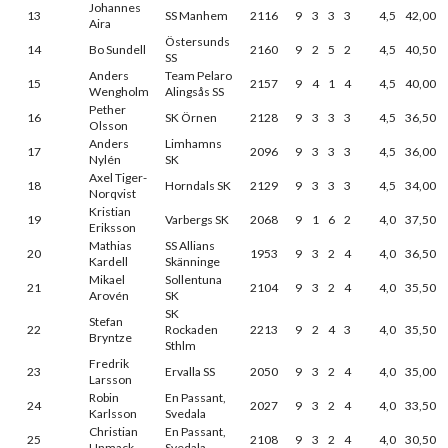
Johannes
13
SS Manhem
2116
9
3
3
3
4,5
42,00
Aira
Östersunds
14
Bo Sundell
2160
9
2
5
2
4,5
40,50
SS
Anders
Team Pelaro
15
2157
9
4
1
4
4,5
40,00
Wengholm
Alingsås SS
Pether
16
SK Örnen
2128
9
3
3
3
4,5
36,50
Olsson
Anders
Limhamns
17
2096
9
3
3
3
4,5
36,00
Nylén
SK
Axel Tiger-
18
Horndals SK
2129
9
3
3
3
4,5
34,00
Norqvist
Kristian
19
Varbergs SK
2068
9
1
6
2
4,0
37,50
Eriksson
Mathias
SS Allians
20
1953
9
3
2
4
4,0
36,50
Kardell
Skänninge
Mikael
Sollentuna
21
2104
9
3
2
4
4,0
35,50
Arovén
SK
SK
Stefan
22
Rockaden
2213
9
2
4
3
4,0
35,50
Bryntze
Sthlm
Fredrik
23
Ervalla SS
2050
9
3
2
4
4,0
35,00
Larsson
Robin
En Passant,
24
2027
9
3
2
4
4,0
33,50
Karlsson
Svedala
Christian
En Passant,
25
2108
9
3
2
4
4,0
30,50
Unmack
Svedala