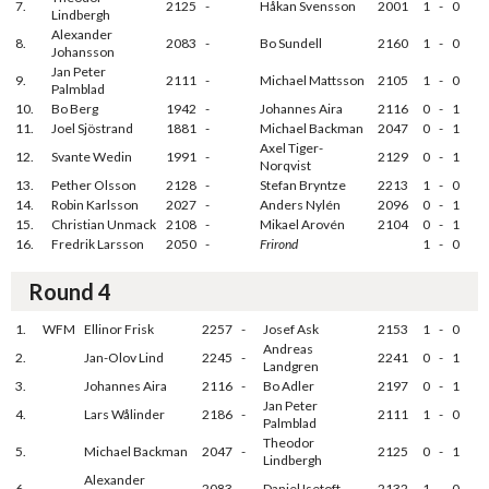
7.
2125
-
Håkan Svensson
2001
1
-
0
Lindbergh
Alexander
8.
2083
-
Bo Sundell
2160
1
-
0
Johansson
Jan Peter
9.
2111
-
Michael Mattsson
2105
1
-
0
Palmblad
10.
Bo Berg
1942
-
Johannes Aira
2116
0
-
1
11.
Joel Sjöstrand
1881
-
Michael Backman
2047
0
-
1
Axel Tiger-
12.
Svante Wedin
1991
-
2129
0
-
1
Norqvist
13.
Pether Olsson
2128
-
Stefan Bryntze
2213
1
-
0
14.
Robin Karlsson
2027
-
Anders Nylén
2096
0
-
1
15.
Christian Unmack
2108
-
Mikael Arovén
2104
0
-
1
16.
Fredrik Larsson
2050
-
Frirond
1
-
0
Round 4
1.
WFM
Ellinor Frisk
2257
-
Josef Ask
2153
1
-
0
Andreas
2.
Jan-Olov Lind
2245
-
2241
0
-
1
Landgren
3.
Johannes Aira
2116
-
Bo Adler
2197
0
-
1
Jan Peter
4.
Lars Wålinder
2186
-
2111
1
-
0
Palmblad
Theodor
5.
Michael Backman
2047
-
2125
0
-
1
Lindbergh
Alexander
6.
2083
-
Daniel Isetoft
2132
1
-
0