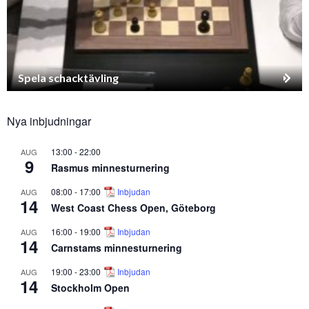
Spela schacktävling
Nya inbjudningar
13:00
-
22:00
AUG
9
Rasmus minnesturnering
08:00
-
17:00
Inbjudan
AUG
14
West Coast Chess Open, Göteborg
16:00
-
19:00
Inbjudan
AUG
14
Carnstams minnesturnering
19:00
-
23:00
Inbjudan
AUG
14
Stockholm Open