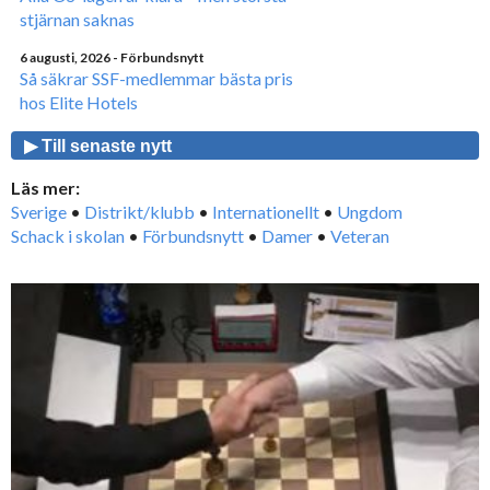
stjärnan saknas
6 augusti, 2026
- Förbundsnytt
Så säkrar SSF-medlemmar bästa pris
hos Elite Hotels
▶ Till senaste nytt
Läs mer:
Sverige
•
Distrikt/klubb
•
Internationellt
•
Ungdom
Schack i skolan
•
Förbundsnytt
•
Damer
•
Veteran