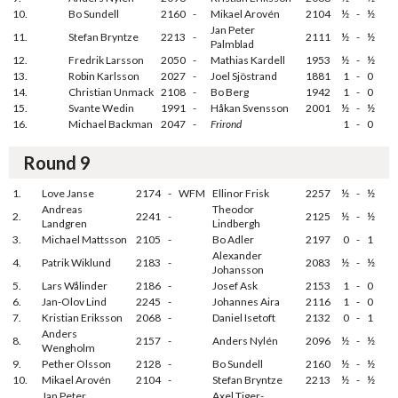
10.
Bo Sundell
2160
-
Mikael Arovén
2104
½
-
½
Jan Peter
11.
Stefan Bryntze
2213
-
2111
½
-
½
Palmblad
12.
Fredrik Larsson
2050
-
Mathias Kardell
1953
½
-
½
13.
Robin Karlsson
2027
-
Joel Sjöstrand
1881
1
-
0
14.
Christian Unmack
2108
-
Bo Berg
1942
1
-
0
15.
Svante Wedin
1991
-
Håkan Svensson
2001
½
-
½
16.
Michael Backman
2047
-
Frirond
1
-
0
Round 9
1.
Love Janse
2174
-
WFM
Ellinor Frisk
2257
½
-
½
Andreas
Theodor
2.
2241
-
2125
½
-
½
Landgren
Lindbergh
3.
Michael Mattsson
2105
-
Bo Adler
2197
0
-
1
Alexander
4.
Patrik Wiklund
2183
-
2083
½
-
½
Johansson
5.
Lars Wålinder
2186
-
Josef Ask
2153
1
-
0
6.
Jan-Olov Lind
2245
-
Johannes Aira
2116
1
-
0
7.
Kristian Eriksson
2068
-
Daniel Isetoft
2132
0
-
1
Anders
8.
2157
-
Anders Nylén
2096
½
-
½
Wengholm
9.
Pether Olsson
2128
-
Bo Sundell
2160
½
-
½
10.
Mikael Arovén
2104
-
Stefan Bryntze
2213
½
-
½
Jan Peter
Axel Tiger-