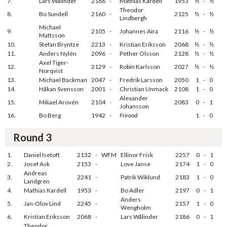
7.
Lars Wålinder
2186
-
Mathias Kardell
1953
½
-
½
Theodor
8.
Bo Sundell
2160
-
2125
½
-
½
Lindbergh
Michael
9.
2105
-
Johannes Aira
2116
½
-
½
Mattsson
10.
Stefan Bryntze
2213
-
Kristian Eriksson
2068
½
-
½
11.
Anders Nylén
2096
-
Pether Olsson
2128
½
-
½
Axel Tiger-
12.
2129
-
Robin Karlsson
2027
½
-
½
Norqvist
13.
Michael Backman
2047
-
Fredrik Larsson
2050
1
-
0
14.
Håkan Svensson
2001
-
Christian Unmack
2108
1
-
0
Alexander
15.
Mikael Arovén
2104
-
2083
0
-
1
Johansson
16.
Bo Berg
1942
-
Frirond
1
-
0
Round 3
1.
Daniel Isetoft
2132
-
WFM
Ellinor Frisk
2257
0
-
1
2.
Josef Ask
2153
-
Love Janse
2174
1
-
0
Andreas
3.
2241
-
Patrik Wiklund
2183
1
-
0
Landgren
4.
Mathias Kardell
1953
-
Bo Adler
2197
0
-
1
Anders
5.
Jan-Olov Lind
2245
-
2157
1
-
0
Wengholm
6.
Kristian Eriksson
2068
-
Lars Wålinder
2186
0
-
1
Theodor