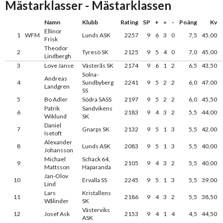
Mästarklasser - Mästarklassen
Namn
Klubb
Rating
SP
+
=
-
Poäng
Kv
Ellinor
1
WFM
Lunds ASK
2257
9
6
3
0
7,5
45,00
Frisk
Theodor
2
Tyresö SK
2125
9
5
4
0
7,0
45,00
Lindbergh
3
Love Janse
Västerås SK
2174
9
6
1
2
6,5
43,50
Solna-
Andreas
4
Sundbyberg
2241
9
5
2
2
6,0
47,00
Landgren
SS
5
Bo Adler
Södra SASS
2197
9
5
2
2
6,0
45,50
Patrik
Sandvikens
6
2183
9
4
3
2
5,5
44,00
Wiklund
SK
Daniel
7
Gnarps SK
2132
9
5
1
3
5,5
42,00
Isetoft
Alexander
8
Lunds ASK
2083
9
5
1
3
5,5
40,00
Johansson
Michael
Schack 64,
9
2105
9
4
3
2
5,5
40,00
Mattsson
Haparanda
Jan-Olov
10
Ervalla SS
2245
9
5
1
3
5,5
39,00
Lind
Lars
Kristallens
11
2186
9
4
3
2
5,5
38,50
Wålinder
SK
Västerviks
12
Josef Ask
2153
9
4
1
4
4,5
44,50
ASK