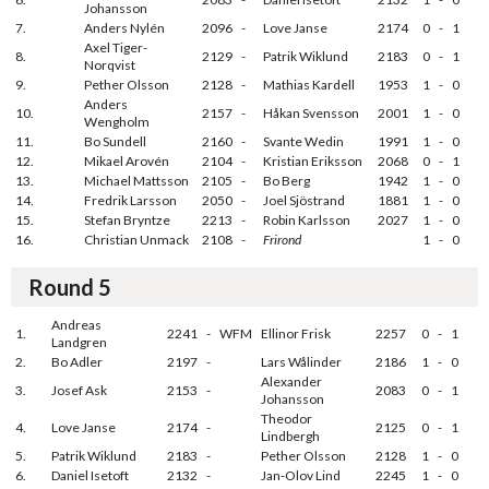
Johansson
7.
Anders Nylén
2096
-
Love Janse
2174
0
-
1
Axel Tiger-
8.
2129
-
Patrik Wiklund
2183
0
-
1
Norqvist
9.
Pether Olsson
2128
-
Mathias Kardell
1953
1
-
0
Anders
10.
2157
-
Håkan Svensson
2001
1
-
0
Wengholm
11.
Bo Sundell
2160
-
Svante Wedin
1991
1
-
0
12.
Mikael Arovén
2104
-
Kristian Eriksson
2068
0
-
1
13.
Michael Mattsson
2105
-
Bo Berg
1942
1
-
0
14.
Fredrik Larsson
2050
-
Joel Sjöstrand
1881
1
-
0
15.
Stefan Bryntze
2213
-
Robin Karlsson
2027
1
-
0
16.
Christian Unmack
2108
-
Frirond
1
-
0
Round 5
Andreas
1.
2241
-
WFM
Ellinor Frisk
2257
0
-
1
Landgren
2.
Bo Adler
2197
-
Lars Wålinder
2186
1
-
0
Alexander
3.
Josef Ask
2153
-
2083
0
-
1
Johansson
Theodor
4.
Love Janse
2174
-
2125
0
-
1
Lindbergh
5.
Patrik Wiklund
2183
-
Pether Olsson
2128
1
-
0
6.
Daniel Isetoft
2132
-
Jan-Olov Lind
2245
1
-
0