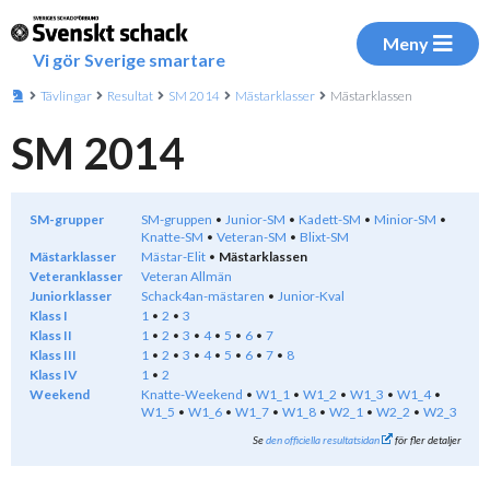
Meny
Vi gör Sverige smartare
Tävlingar
Resultat
SM 2014
Mästarklasser
Mästarklassen
SM 2014
SM-grupper
SM-gruppen
Junior-SM
Kadett-SM
Minior-SM
Knatte-SM
Veteran-SM
Blixt-SM
Mästarklasser
Mästar-Elit
Mästarklassen
Veteranklasser
Veteran Allmän
Juniorklasser
Schack4an-mästaren
Junior-Kval
Klass I
1
2
3
Klass II
1
2
3
4
5
6
7
Klass III
1
2
3
4
5
6
7
8
Klass IV
1
2
Weekend
Knatte-Weekend
W1_1
W1_2
W1_3
W1_4
W1_5
W1_6
W1_7
W1_8
W2_1
W2_2
W2_3
Se
den officiella resultatsidan
för fler detaljer