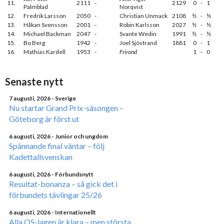
11.
2111
-
2129
0
-
1
Palmblad
Norqvist
12.
Fredrik Larsson
2050
-
Christian Unmack
2108
½
-
½
13.
Håkan Svensson
2001
-
Robin Karlsson
2027
½
-
½
14.
Michael Backman
2047
-
Svante Wedin
1991
½
-
½
15.
Bo Berg
1942
-
Joel Sjöstrand
1881
0
-
1
16.
Mathias Kardell
1953
-
Frirond
1
-
0
Senaste nytt
7 augusti, 2026
- Sverige
Nu startar Grand Prix-säsongen –
Göteborg är först ut
6 augusti, 2026
- Junior och ungdom
Spännande final väntar – följ
Kadettallsvenskan
6 augusti, 2026
- Förbundsnytt
Resultat-bonanza – så gick det i
förbundets tävlingar 25/26
6 augusti, 2026
- Internationellt
Alla OS-lagen är klara – men största