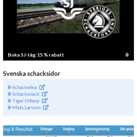
Boka SJ-tåg: 15 % rabatt
Svenska schacksidor
Schackelina
Schacksnack
Tiger Hillarp
Mats Larsson