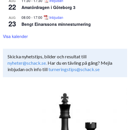
11:30
-
17:30
Inbjudan
AUG
22
Amatördragen i Göteborg 3
08:00
-
17:00
Inbjudan
AUG
23
Bengt Einarssons minnesturnering
Visa kalender
Skicka nyhetstips, bilder och resultat till
nyheter@schack.se.
Har du en tävling på gång? Mejla
inbjudan och info till
turneringstips@schack.se