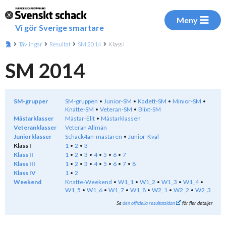
Meny
Vi gör Sverige smartare
Tävlingar
Resultat
SM 2014
Klass I
SM 2014
SM-grupper
SM-gruppen
Junior-SM
Kadett-SM
Minior-SM
Knatte-SM
Veteran-SM
Blixt-SM
Mästarklasser
Mästar-Elit
Mästarklassen
Veteranklasser
Veteran Allmän
Juniorklasser
Schack4an-mästaren
Junior-Kval
Klass I
1
2
3
Klass II
1
2
3
4
5
6
7
Klass III
1
2
3
4
5
6
7
8
Klass IV
1
2
Weekend
Knatte-Weekend
W1_1
W1_2
W1_3
W1_4
W1_5
W1_6
W1_7
W1_8
W2_1
W2_2
W2_3
Se
den officiella resultatsidan
för fler detaljer