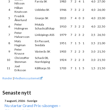
3
Farsta SK
1983
7
2
4
1
4,0
27,00
Nilsson
Håkan
4
Uddebo SK
1946
7
3
2
2
4,0
26,00
Knutsson
Fredrik
5
Gnarps SK
1813
7
4
0
3
4,0
23,00
Åkerlund
Peter
Motala
6
1910
7
3
2
2
4,0
22,50
Holmgren
Schacksällskap
Peter
7
Linköpings ASS
1979
7
2
3
2
3,5
26,50
Halvarsson
Mats
En Passant,
8
1951
7
1
5
1
3,5
21,00
Hagman
Svedala
Peter
9
Västerås SK
1903
7
2
2
3
3,0
21,50
Kruuse
Christoffer
Schack 08,
10
1924
7
2
2
3
3,0
21,50
Stenman
Norrköping
Joel
11
Kålltorps SS
1703
7
1
1
5
1,5
21,50
Eriksson
Ronder
|
Medlemssystemet
Senaste nytt
7 augusti, 2026
- Sverige
Nu startar Grand Prix-säsongen –