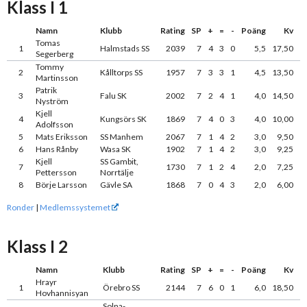
Klass I 1
Namn
Klubb
Rating
SP
+
=
-
Poäng
Kv
Tomas
1
Halmstads SS
2039
7
4
3
0
5,5
17,50
Segerberg
Tommy
2
Kålltorps SS
1957
7
3
3
1
4,5
13,50
Martinsson
Patrik
3
Falu SK
2002
7
2
4
1
4,0
14,50
Nyström
Kjell
4
Kungsörs SK
1869
7
4
0
3
4,0
10,00
Adolfsson
5
Mats Eriksson
SS Manhem
2067
7
1
4
2
3,0
9,50
6
Hans Rånby
Wasa SK
1902
7
1
4
2
3,0
9,25
Kjell
SS Gambit,
7
1730
7
1
2
4
2,0
7,25
Pettersson
Norrtälje
8
Börje Larsson
Gävle SA
1868
7
0
4
3
2,0
6,00
Ronder
|
Medlemssystemet
Klass I 2
Namn
Klubb
Rating
SP
+
=
-
Poäng
Kv
Hrayr
1
Örebro SS
2144
7
6
0
1
6,0
18,50
Hovhannisyan
Solna-