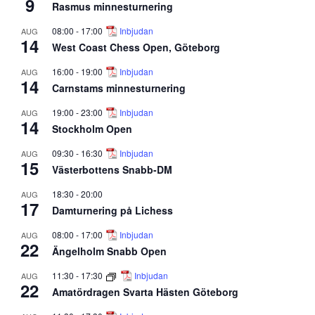
9
Rasmus minnesturnering
08:00
-
17:00
Inbjudan
AUG
14
West Coast Chess Open, Göteborg
16:00
-
19:00
Inbjudan
AUG
14
Carnstams minnesturnering
19:00
-
23:00
Inbjudan
AUG
14
Stockholm Open
09:30
-
16:30
Inbjudan
AUG
15
Västerbottens Snabb-DM
18:30
-
20:00
AUG
17
Damturnering på Lichess
08:00
-
17:00
Inbjudan
AUG
22
Ängelholm Snabb Open
11:30
-
17:30
Inbjudan
AUG
22
Amatördragen Svarta Hästen Göteborg