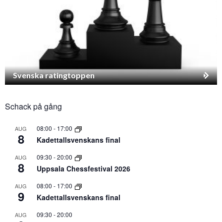
Svenska ratingtoppen
Schack på gång
08:00
-
17:00
AUG
8
Kadettallsvenskans final
09:30
-
20:00
AUG
8
Uppsala Chessfestival 2026
08:00
-
17:00
AUG
9
Kadettallsvenskans final
09:30
-
20:00
AUG