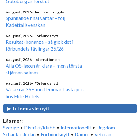
Göteborg är först ut
6 augusti, 2026
- Junior och ungdom
Spännande final väntar – följ
Kadettallsvenskan
6 augusti, 2026
- Förbundsnytt
Resultat-bonanza – så gick det i
förbundets tävlingar 25/26
6 augusti, 2026
- Internationellt
Alla OS-lagen är klara – men största
stjärnan saknas
6 augusti, 2026
- Förbundsnytt
Så säkrar SSF-medlemmar bästa pris
hos Elite Hotels
▶ Till senaste nytt
Läs mer:
Sverige
•
Distrikt/klubb
•
Internationellt
•
Ungdom
Schack i skolan
•
Förbundsnytt
•
Damer
•
Veteran