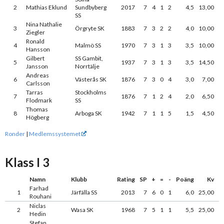
2
Mathias Eklund
Sundbyberg
2017
7
4
1
2
4,5
13,00
SS
Nina Nathalie
3
Örgryte SK
1883
7
3
2
2
4,0
10,00
Ziegler
Ronald
4
Malmö SS
1970
7
3
1
3
3,5
10,00
Hansson
Gilbert
SS Gambit,
5
1937
7
3
1
3
3,5
14,50
Jansson
Norrtälje
Andreas
6
Västerås SK
1876
7
3
0
4
3,0
7,00
Carlsson
Tarras
Stockholms
7
1876
7
1
2
4
2,0
6,50
Flodmark
SS
Thomas
8
Arboga SK
1942
7
1
1
5
1,5
4,50
Högberg
Ronder
|
Medlemssystemet
Klass I 3
Namn
Klubb
Rating
SP
+
=
-
Poäng
Kv
Farhad
1
Järfälla SS
2013
7
6
0
1
6,0
25,00
Rouhani
Niclas
2
Wasa SK
1968
7
5
1
1
5,5
25,00
Hedin
Stefan