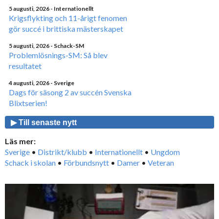
5 augusti, 2026
- Internationellt
Krigsflykting och 11-årigt fenomen
gör succé i brittiska mästerskapet
5 augusti, 2026
- Schack-SM
Problemlösnings-SM: Så blev
resultatet
4 augusti, 2026
- Sverige
Dags för säsong 2 av succén Svenska
Blixtserien!
▶ Till senaste nytt
Läs mer:
Sverige
•
Distrikt/klubb
•
Internationellt
•
Ungdom
Schack i skolan
•
Förbundsnytt
•
Damer
•
Veteran