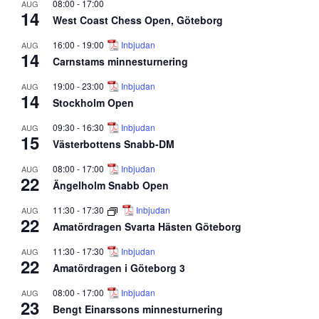
08:00
-
17:00
AUG
14
West Coast Chess Open, Göteborg
16:00
-
19:00
Inbjudan
AUG
14
Carnstams minnesturnering
19:00
-
23:00
Inbjudan
AUG
14
Stockholm Open
09:30
-
16:30
Inbjudan
AUG
15
Västerbottens Snabb-DM
08:00
-
17:00
Inbjudan
AUG
22
Ängelholm Snabb Open
11:30
-
17:30
Inbjudan
AUG
22
Amatördragen Svarta Hästen Göteborg
11:30
-
17:30
Inbjudan
AUG
22
Amatördragen i Göteborg 3
08:00
-
17:00
Inbjudan
AUG
23
Bengt Einarssons minnesturnering