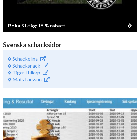
Boka SJ-tåg: 15 % rabatt
Svenska schacksidor
Schackelina
Schacksnack
Tiger Hillarp
Mats Larsson