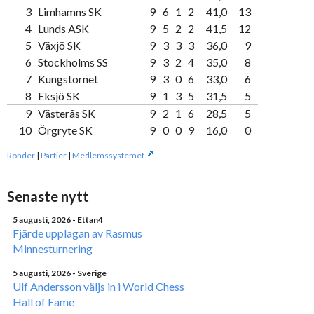
3
Limhamns SK
9
6
1
2
41,0
13
4
Lunds ASK
9
5
2
2
41,5
12
5
Växjö SK
9
3
3
3
36,0
9
6
Stockholms SS
9
3
2
4
35,0
8
7
Kungstornet
9
3
0
6
33,0
6
8
Eksjö SK
9
1
3
5
31,5
5
9
Västerås SK
9
2
1
6
28,5
5
10
Örgryte SK
9
0
0
9
16,0
0
Ronder
|
Partier
|
Medlemssystemet
Senaste nytt
5 augusti, 2026
- Ettan4
Fjärde upplagan av Rasmus
Minnesturnering
5 augusti, 2026
- Sverige
Ulf Andersson väljs in i World Chess
Hall of Fame