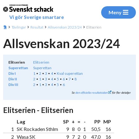
Meny
Vi gör Sverige smartare
Tävlingar
Resultat
Allsvenskan 2023/24
Elitserien
Allsvenskan 2023/24
Elitserien
Elitserien
Superettan
Superettan
Div I
1
2
3
4
Kval superettan
Div II
2
1
3
4
5
6
7
8
Div III
2
1
3
4
5
6
Se
den officiella resultatsidan
för fler detaljer
Elitserien - Elitserien
Lag
SP
+
=
-
PP
MP
1
SK Rockaden Sthlm
9
8
0
1
50,5
16
2
Wasa SK
9
7
2
0
47,0
16