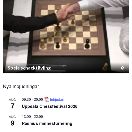
Spela schacktävling
Nya inbjudningar
09:30
-
20:00
Inbjudan
AUG
7
Uppsala Chessfestival 2026
13:00
-
22:00
AUG
9
Rasmus minnesturnering