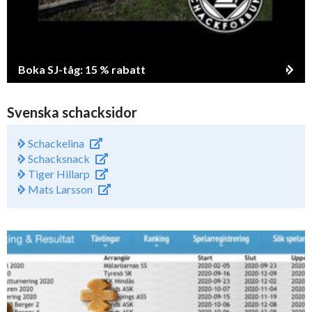
Boka SJ-tåg: 15 % rabatt
Svenska schacksidor
Schackelina
Schacksnack
Tiger Hillarp
Mats Larsson