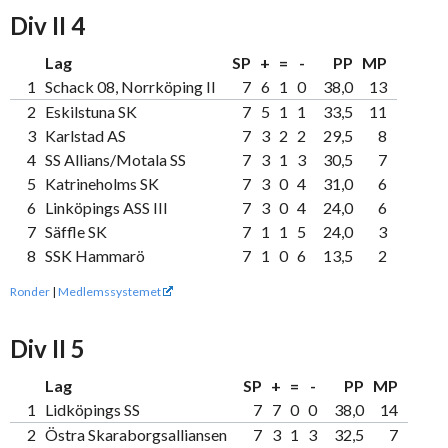
Div II 4
Lag
SP
+
=
-
PP
MP
1
Schack 08, Norrköping II
7
6
1
0
38,0
13
2
Eskilstuna SK
7
5
1
1
33,5
11
3
Karlstad AS
7
3
2
2
29,5
8
4
SS Allians/Motala SS
7
3
1
3
30,5
7
5
Katrineholms SK
7
3
0
4
31,0
6
6
Linköpings ASS III
7
3
0
4
24,0
6
7
Säffle SK
7
1
1
5
24,0
3
8
SSK Hammarö
7
1
0
6
13,5
2
Ronder
|
Medlemssystemet
Div II 5
Lag
SP
+
=
-
PP
MP
1
Lidköpings SS
7
7
0
0
38,0
14
2
Östra Skaraborgsalliansen
7
3
1
3
32,5
7