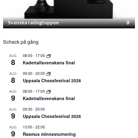
Svenska ratingtoppen
Schack på gång
08:00
-
17:00
AUG
8
Kadettallsvenskans final
09:30
-
20:00
AUG
8
Uppsala Chessfestival 2026
08:00
-
17:00
AUG
9
Kadettallsvenskans final
09:30
-
20:00
AUG
9
Uppsala Chessfestival 2026
13:00
-
22:00
AUG
9
Rasmus minnesturnering