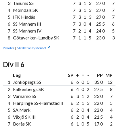
3
Tanums SS
7
3
1
3
27,0
7
4
Mölndals SK
7
3
1
3
27,0
7
5
IFK Hindås
7
3
1
3
27,0
7
6
SS Manhem III
7
3
0
4
25,5
6
7
SS Manhem IV
7
2
1
4
24,0
5
8
Götaverken-Lundby SK
7
1
1
5
23,0
3
Ronder
|
Medlemssystemet
Div II 6
Lag
SP
+
=
-
PP
MP
1
Jönköpings SS
6
6
0
0
35,0
12
2
Falkenbergs SK
6
4
0
2
27,5
8
3
Värnamo SS
6
3
1
2
23,0
7
4
Harplinge SS-Halmstad II
6
2
1
3
22,0
5
5
SA Mark
6
2
0
4
22,0
4
6
Växjö SK III
6
2
0
4
21,5
4
7
Borås SK
6
1
0
5
17,0
2