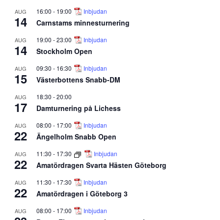
16:00
-
19:00
Inbjudan
AUG
14
Carnstams minnesturnering
19:00
-
23:00
Inbjudan
AUG
14
Stockholm Open
09:30
-
16:30
Inbjudan
AUG
15
Västerbottens Snabb-DM
18:30
-
20:00
AUG
17
Damturnering på Lichess
08:00
-
17:00
Inbjudan
AUG
22
Ängelholm Snabb Open
11:30
-
17:30
Inbjudan
AUG
22
Amatördragen Svarta Hästen Göteborg
11:30
-
17:30
Inbjudan
AUG
22
Amatördragen i Göteborg 3
08:00
-
17:00
Inbjudan
AUG