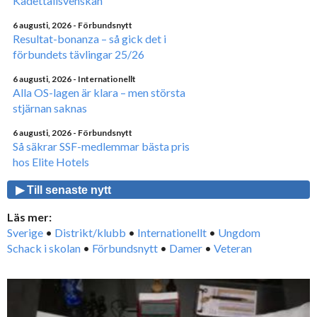
Kadettallsvenskan
6 augusti, 2026
- Förbundsnytt
Resultat-bonanza – så gick det i
förbundets tävlingar 25/26
6 augusti, 2026
- Internationellt
Alla OS-lagen är klara – men största
stjärnan saknas
6 augusti, 2026
- Förbundsnytt
Så säkrar SSF-medlemmar bästa pris
hos Elite Hotels
▶ Till senaste nytt
Läs mer:
Sverige
•
Distrikt/klubb
•
Internationellt
•
Ungdom
Schack i skolan
•
Förbundsnytt
•
Damer
•
Veteran