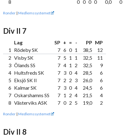
8
0
0
0
0
0,0
0
Ronder
|
Medlemssystemet
Div II 7
Lag
SP
+
=
-
PP
MP
1
Rödeby SK
7
6
0
1
38,5
12
2
Visby SK
7
5
1
1
32,5
11
3
Ölands SS
7
4
1
2
32,5
9
4
Hultsfreds SK
7
3
0
4
28,5
6
5
Eksjö SK II
7
2
2
3
26,0
6
6
Kalmar SK
7
3
0
4
24,5
6
7
Oskarshamns SS
7
1
2
4
21,5
4
8
Västerviks ASK
7
0
2
5
19,0
2
Ronder
|
Medlemssystemet
Div II 8