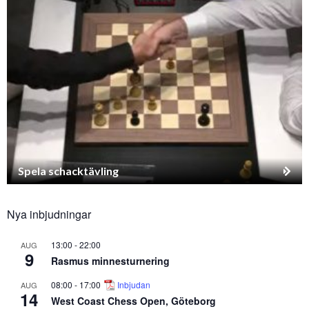
Spela schacktävling
Nya inbjudningar
13:00
-
22:00
AUG
9
Rasmus minnesturnering
08:00
-
17:00
Inbjudan
AUG
14
West Coast Chess Open, Göteborg