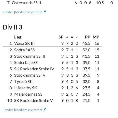
7
Östersunds SS II
6
0
0
6
10,5
0
Ronder
|
Medlemssystemet
Div II 3
Lag
SP
+
=
-
PP
MP
1
Wasa SK III
9
7
2
0
45,5
16
2
Södra SASS
9
7
1
1
52,0
15
3
Stockholms SS III
9
5
1
3
41,5
11
4
Södertälje SS
9
5
1
3
39,0
11
5
SK Rockaden Sthlm IV
9
5
1
3
37,5
11
6
Stockholms SS IV
9
3
3
3
39,5
9
7
Tyresö SK
9
4
0
5
32,0
8
8
Hässelby SK
9
1
2
6
27,5
4
9
Mälaröarnas SS
9
2
0
7
24,5
4
10
SK Rockaden Sthlm V
9
0
1
8
21,0
1
Ronder
|
Medlemssystemet