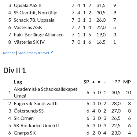
3
Upsala ASS II
7
4
1
2
31,5
9
4
SS Gambit, Norrtälje
7
4
1
2
30,5
9
5
Schack 78, Uppsala
7
3
1
3
26,0
7
6
Västerås ASK
7
2
1
4
22,0
5
7
Falu-Borlänge Alliansen
7
1
1
5
19,0
3
8
Västerås SK IV
7
0
1
6
16,5
1
Ronder
|
Medlemssystemet
Div II 1
Lag
SP
+
=
-
PP
MP
Akademiska Schacksällskapet
1
6
5
0
1
30,5
10
Umeå
2
Fagervik-Sundsvall II
6
4
0
2
28,0
8
3
Östersunds SS
6
4
0
2
27,0
8
4
SK Örnen
6
3
0
3
26,5
6
5
SK Rockaden Umeå II
6
3
0
3
22,5
6
6
Gnarps SK
6
2
0
4
23,0
4