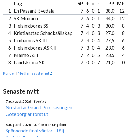
Lag
SP
+
=
-
PP
MP
1
En Passant, Svedala
7
6
0
1
38,0
12
2
SK Mumien
7
6
0
1
34,0
12
3
Helsingborgs SS
7
4
0
3
30,0
8
4
Kristianstad Schacksällskap
7
4
0
3
27,0
8
5
Limhamns SK III
7
3
0
4
27,5
6
6
Helsingborgs ASK II
7
3
0
4
23,0
6
7
Malmö AS II
7
2
0
5
23,5
4
8
Landskrona SK
7
0
0
7
21,0
0
Ronder
|
Medlemssystemet
Senaste nytt
7 augusti, 2026
- Sverige
Nu startar Grand Prix-säsongen –
Göteborg är först ut
6 augusti, 2026
- Junior och ungdom
Spännande final väntar – följ