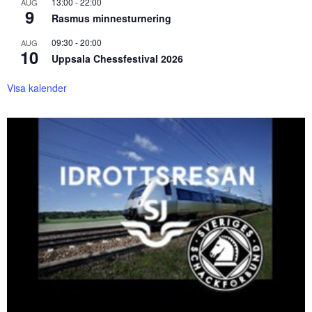
13:00
-
22:00
AUG
9
Rasmus minnesturnering
09:30
-
20:00
AUG
10
Uppsala Chessfestival 2026
Visa kalender