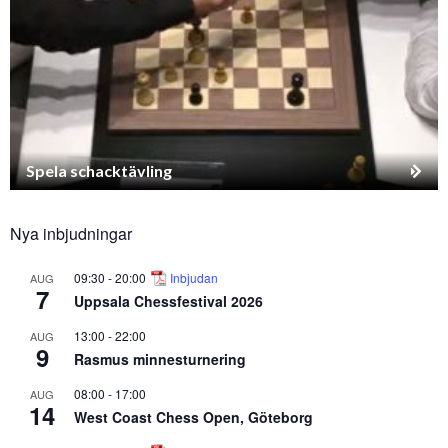
Spela schacktävling
Nya inbjudningar
09:30
-
20:00
Inbjudan
AUG
7
Uppsala Chessfestival 2026
13:00
-
22:00
AUG
9
Rasmus minnesturnering
08:00
-
17:00
AUG
14
West Coast Chess Open, Göteborg