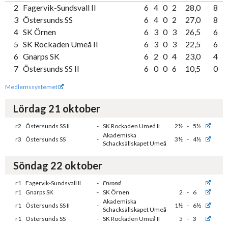
2
Fagervik-Sundsvall II
6
4
0
2
28,0
8
3
Östersunds SS
6
4
0
2
27,0
8
4
SK Örnen
6
3
0
3
26,5
6
5
SK Rockaden Umeå II
6
3
0
3
22,5
6
6
Gnarps SK
6
2
0
4
23,0
4
7
Östersunds SS II
6
0
0
6
10,5
0
Medlemssystemet
Lördag 21 oktober
r2
Östersunds SS II
-
SK Rockaden Umeå II
2½
-
5½
Akademiska
r3
Östersunds SS
-
3½
-
4½
Schacksällskapet Umeå
Söndag 22 oktober
r1
Fagervik-Sundsvall II
-
Frirond
r1
Gnarps SK
-
SK Örnen
2
-
6
Akademiska
r1
Östersunds SS II
-
1½
-
6½
Schacksällskapet Umeå
r1
Östersunds SS
-
SK Rockaden Umeå II
5
-
3