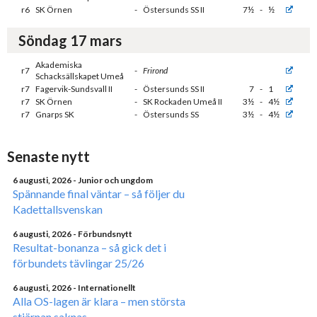
r6
SK Örnen
-
Östersunds SS II
7½
-
½
Söndag 17 mars
Akademiska
r7
-
Frirond
Schacksällskapet Umeå
r7
Fagervik-Sundsvall II
-
Östersunds SS II
7
-
1
r7
SK Örnen
-
SK Rockaden Umeå II
3½
-
4½
r7
Gnarps SK
-
Östersunds SS
3½
-
4½
Senaste nytt
6 augusti, 2026
- Junior och ungdom
Spännande final väntar – så följer du
Kadettallsvenskan
6 augusti, 2026
- Förbundsnytt
Resultat-bonanza – så gick det i
förbundets tävlingar 25/26
6 augusti, 2026
- Internationellt
Alla OS-lagen är klara – men största
stjärnan saknas