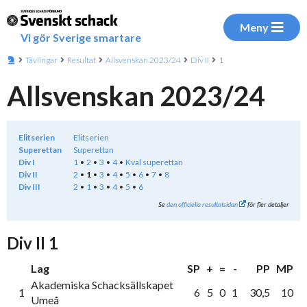
Meny
Vi gör Sverige smartare
Tävlingar
Resultat
Allsvenskan 2023/24
Div II
1
Allsvenskan 2023/24
Elitserien
Elitserien
Superettan
Superettan
Div I
1
2
3
4
Kval superettan
Div II
2
1
3
4
5
6
7
8
Div III
2
1
3
4
5
6
Se
den officiella resultatsidan
för fler detaljer
Div II 1
Lag
SP
+
=
-
PP
MP
Akademiska Schacksällskapet
1
6
5
0
1
30,5
10
Umeå