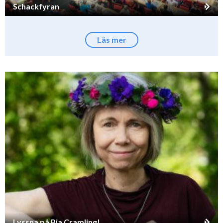
Schackfyran
Läs mer
Lyssna på Pia Cramling!