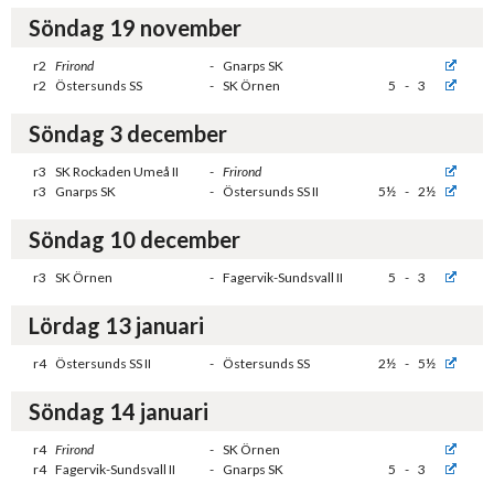
Söndag 19 november
r2
Frirond
-
Gnarps SK
r2
Östersunds SS
-
SK Örnen
5
-
3
Söndag 3 december
r3
SK Rockaden Umeå II
-
Frirond
r3
Gnarps SK
-
Östersunds SS II
5½
-
2½
Söndag 10 december
r3
SK Örnen
-
Fagervik-Sundsvall II
5
-
3
Lördag 13 januari
r4
Östersunds SS II
-
Östersunds SS
2½
-
5½
Söndag 14 januari
r4
Frirond
-
SK Örnen
r4
Fagervik-Sundsvall II
-
Gnarps SK
5
-
3