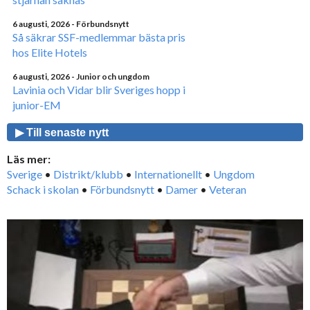
6 augusti, 2026
- Förbundsnytt
Så säkrar SSF-medlemmar bästa pris
hos Elite Hotels
6 augusti, 2026
- Junior och ungdom
Lavinia och Vidar blir Sveriges hopp i
junior-EM
▶ Till senaste nytt
Läs mer:
Sverige
•
Distrikt/klubb
•
Internationellt
•
Ungdom
Schack i skolan
•
Förbundsnytt
•
Damer
•
Veteran