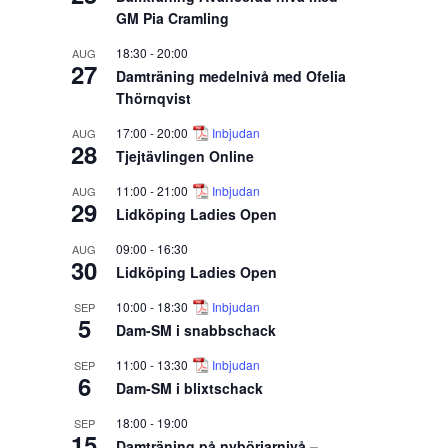
GM Pia Cramling
18:30
-
20:00
AUG
27
Damträning medelnivå med Ofelia
Thörnqvist
17:00
-
20:00
Inbjudan
AUG
28
Tjejtävlingen Online
11:00
-
21:00
Inbjudan
AUG
29
Lidköping Ladies Open
09:00
-
16:30
AUG
30
Lidköping Ladies Open
10:00
-
18:30
Inbjudan
SEP
5
Dam-SM i snabbschack
11:00
-
13:30
Inbjudan
SEP
6
Dam-SM i blixtschack
18:00
-
19:00
SEP
15
Damträning på nybörjarnivå –