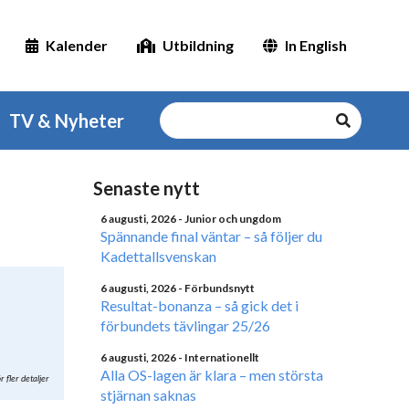
Kalender
Utbildning
In English
TV & Nyheter
Senaste nytt
6 augusti, 2026
- Junior och ungdom
Spännande final väntar – så följer du
Kadettallsvenskan
6 augusti, 2026
- Förbundsnytt
Resultat-bonanza – så gick det i
förbundets tävlingar 25/26
6 augusti, 2026
- Internationellt
Alla OS-lagen är klara – men största
r fler detaljer
stjärnan saknas