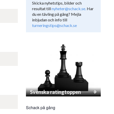
Skicka nyhetstips, bilder och
resultat till
nyheter@schack.se.
Har
du en tävling på gång? Mejla
inbjudan och info till
turneringstips@schack.se
Svenska ratingtoppen
Schack på gång