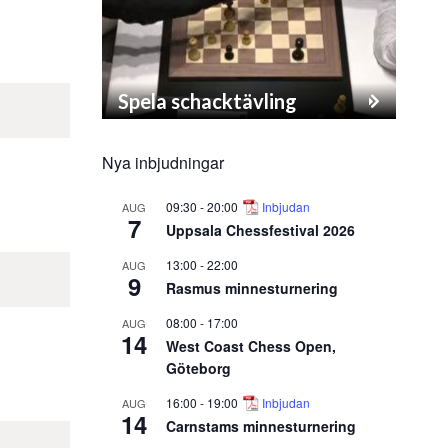
Spela schacktävling
Nya inbjudningar
09:30
-
20:00
Inbjudan
AUG
7
Uppsala Chessfestival 2026
13:00
-
22:00
AUG
9
Rasmus minnesturnering
08:00
-
17:00
AUG
14
West Coast Chess Open,
Göteborg
16:00
-
19:00
Inbjudan
AUG
14
Carnstams minnesturnering