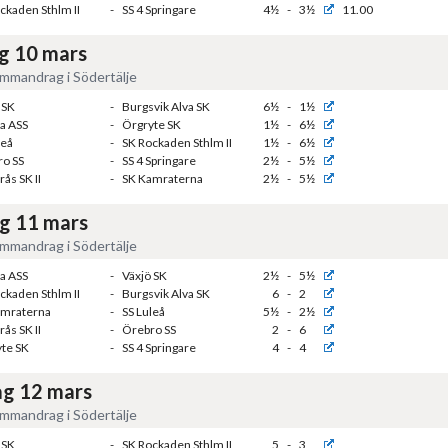
ckaden Sthlm II
-
SS 4 Springare
4½
-
3½
11.00
g 10 mars
mmandrag i Södertälje
 SK
-
Burgsvik Alva SK
6½
-
1½
a ASS
-
Örgryte SK
1½
-
6½
leå
-
SK Rockaden Sthlm II
1½
-
6½
o SS
-
SS 4 Springare
2½
-
5½
rås SK II
-
SK Kamraterna
2½
-
5½
g 11 mars
mmandrag i Södertälje
a ASS
-
Växjö SK
2½
-
5½
ckaden Sthlm II
-
Burgsvik Alva SK
6
-
2
amraterna
-
SS Luleå
5½
-
2½
rås SK II
-
Örebro SS
2
-
6
te SK
-
SS 4 Springare
4
-
4
g 12 mars
mmandrag i Södertälje
 SK
-
SK Rockaden Sthlm II
5
-
3