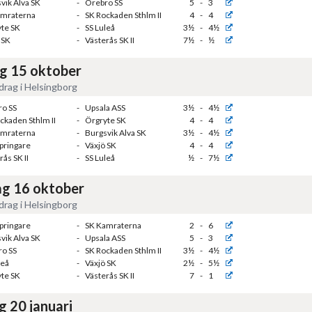
vik Alva SK
-
Örebro SS
5
-
3
amraterna
-
SK Rockaden Sthlm II
4
-
4
te SK
-
SS Luleå
3½
-
4½
 SK
-
Västerås SK II
7½
-
½
g 15 oktober
rag i Helsingborg
o SS
-
Upsala ASS
3½
-
4½
ckaden Sthlm II
-
Örgryte SK
4
-
4
amraterna
-
Burgsvik Alva SK
3½
-
4½
Springare
-
Växjö SK
4
-
4
rås SK II
-
SS Luleå
½
-
7½
g 16 oktober
rag i Helsingborg
Springare
-
SK Kamraterna
2
-
6
vik Alva SK
-
Upsala ASS
5
-
3
o SS
-
SK Rockaden Sthlm II
3½
-
4½
leå
-
Växjö SK
2½
-
5½
te SK
-
Västerås SK II
7
-
1
g 20 januari