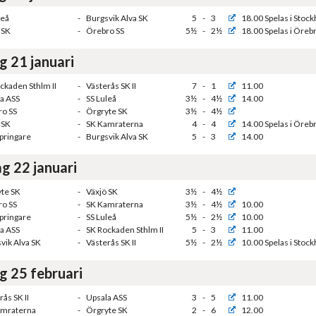
leå
-
Burgsvik Alva SK
5
-
3
18.00 Spelas i Stoc
 SK
-
Örebro SS
5½
-
2½
18.00 Spelas i Öreb
g 21 januari
ckaden Sthlm II
-
Västerås SK II
7
-
1
11.00
a ASS
-
SS Luleå
3½
-
4½
14.00
o SS
-
Örgryte SK
3½
-
4½
 SK
-
SK Kamraterna
4
-
4
14.00 Spelas i Öreb
Springare
-
Burgsvik Alva SK
5
-
3
14.00
g 22 januari
te SK
-
Växjö SK
3½
-
4½
o SS
-
SK Kamraterna
3½
-
4½
10.00
Springare
-
SS Luleå
5½
-
2½
10.00
a ASS
-
SK Rockaden Sthlm II
5
-
3
11.00
vik Alva SK
-
Västerås SK II
5½
-
2½
10.00 Spelas i Stoc
g 25 februari
rås SK II
-
Upsala ASS
3
-
5
11.00
amraterna
-
Örgryte SK
2
-
6
12.00