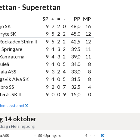
ttan - Superettan
g
SP
+
=
-
PP
MP
jö SK
9
7
2
0
48,0
16
ryte SK
9
5
2
2
45,0
12
Rockaden Sthlm II
9
5
2
2
42,5
12
4 Springare
9
4
3
2
39,5
11
Kamraterna
9
4
3
2
39,0
11
Luleå
9
4
0
5
34,0
8
ala ASS
9
3
2
4
33,0
8
gsvik Alva SK
9
4
0
5
31,5
8
bro SS
9
2
0
7
32,5
4
terås SK II
9
0
0
9
15,0
0
lemssystemet
g 14 oktober
rag i Helsingborg
a ASS
-
SS 4 Springare
4
-
4