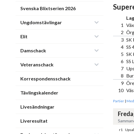
Supere
Svenska Blixtserien 2026
La
Ungdomstävlingar
1
Väx
2
Örg
Elit
3
SK 
4
SS 
Damschack
5
SK 
6
SS 
Veteranschack
7
Ups
8
Bur
Korrespondensschack
9
Öre
10
Väs
Tävlingskalender
Partier
|
Med
Livesändningar
Freda
Liveresultat
Sammand
r1
Upsal