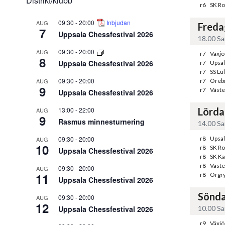
Distrikt/klubb
r6
SK Ro
09:30
-
20:00
Inbjudan
AUG
Freda
7
Uppsala Chessfestival 2026
18.00 Sa
09:30
-
20:00
AUG
r7
Växjö
8
Uppsala Chessfestival 2026
r7
Upsal
r7
SS Lu
09:30
-
20:00
AUG
r7
Örebr
9
r7
Väste
Uppsala Chessfestival 2026
13:00
-
22:00
Lörda
AUG
9
Rasmus minnesturnering
14.00 Sa
09:30
-
20:00
r8
Upsal
AUG
10
r8
SK Ro
Uppsala Chessfestival 2026
r8
SK K
r8
Väste
09:30
-
20:00
AUG
11
r8
Örgry
Uppsala Chessfestival 2026
Sönda
09:30
-
20:00
AUG
12
Uppsala Chessfestival 2026
10.00 Sa
r9
Växjö