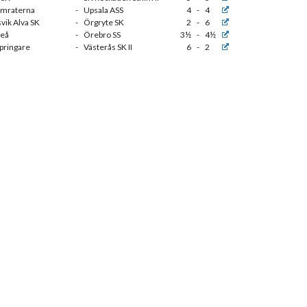
amraterna
-
Upsala ASS
4
-
4
vik Alva SK
-
Örgryte SK
2
-
6
leå
-
Örebro SS
3½
-
4½
Springare
-
Västerås SK II
6
-
2