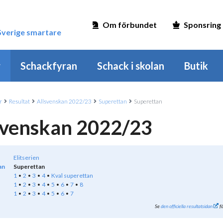
Om förbundet
Sponsring
 Sverige smartare
r
Schackfyran
Schack i skolan
Butik
r
Resultat
Allsvenskan 2022/23
Superettan
Superettan
svenskan 2022/23
Elitserien
an
Superettan
1
2
3
4
Kval superettan
1
2
3
4
5
6
7
8
1
2
3
4
5
6
7
Se
den officiella resultatsidan
fö