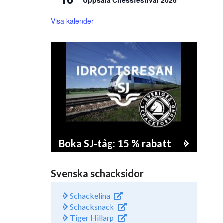
Uppsala Chessfestival 2026
Visa kalender
Boka SJ-tåg: 15 % rabatt
Svenska schacksidor
Schackelina
Schacksnack
Tiger Hillarp