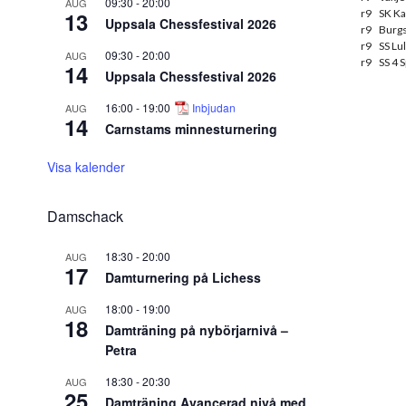
09:30
-
20:00
AUG
13
r9
SK K
Uppsala Chessfestival 2026
r9
Burgs
r9
SS Lu
09:30
-
20:00
AUG
r9
SS 4 
14
Uppsala Chessfestival 2026
16:00
-
19:00
Inbjudan
AUG
14
Carnstams minnesturnering
Visa kalender
Damschack
18:30
-
20:00
AUG
17
Damturnering på Lichess
18:00
-
19:00
AUG
18
Damträning på nybörjarnivå –
Petra
18:30
-
20:30
AUG
25
Damträning Avancerad nivå med