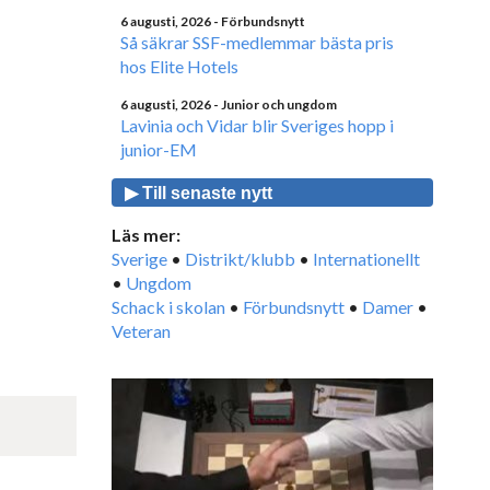
6 augusti, 2026
- Förbundsnytt
Så säkrar SSF-medlemmar bästa pris
hos Elite Hotels
6 augusti, 2026
- Junior och ungdom
Lavinia och Vidar blir Sveriges hopp i
junior-EM
▶ Till senaste nytt
Läs mer:
Sverige
•
Distrikt/klubb
•
Internationellt
•
Ungdom
Schack i skolan
•
Förbundsnytt
•
Damer
•
Veteran