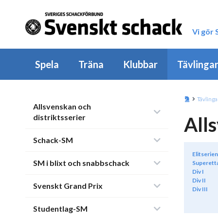
Vi gör
Spela
Träna
Klubbar
Tävlinga
Tävlinga
Allsvenskan och
distriktsserier
All
Schack-SM
Elitserien
SM i blixt och snabbschack
Superett
Div I
Div II
Svenskt Grand Prix
Div III
Studentlag-SM