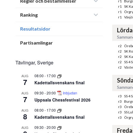
Regler och bestämmelser
r1
Burgs
r1
SK K
r1
Örgry
Ranking
r1
Växjö
Resultatsidor
Lörda
Sammand
Partisamlingar
r2
Örebr
r2
SK Ro
r2
SK K
Tävlingar, Sverige
r2
SS 4 
r2
Väste
08:00
-
17:00
AUG
Sönda
7
Kadettallsvenskans final
Sammand
09:30
-
20:00
Inbjudan
AUG
r3
SS 4 
7
Uppsala Chessfestival 2026
r3
Burgs
r3
Örebr
08:00
-
17:00
AUG
r3
SS Lu
8
Kadettallsvenskans final
r3
Örgry
09:30
-
20:00
AUG
Freda