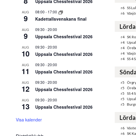
8
Uppsala Chessfestival 2026
r6
SS Lu
08:00
-
17:00
AUG
r6
Växjö
9
Kadettallsvenskans final
Lörda
09:30
-
20:00
AUG
9
Uppsala Chessfestival 2026
r4
SK Ro
r4
Upsal
09:30
-
20:00
AUG
r4
Örebr
10
Uppsala Chessfestival 2026
r4
Växjö
r4
SS 4 
09:30
-
20:00
AUG
11
Sönda
Uppsala Chessfestival 2026
09:30
-
20:00
AUG
r5
Örgry
12
r5
Örebr
Uppsala Chessfestival 2026
r5
SS 4 
r5
Upsal
09:30
-
20:00
AUG
13
r5
Burgs
Uppsala Chessfestival 2026
Lörda
Visa kalender
r6
Väste
r6
SK K