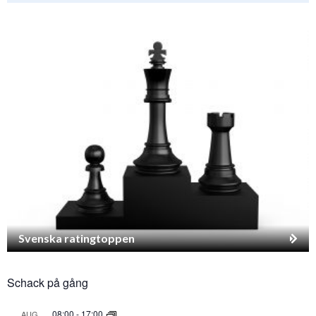
Svenska ratingtoppen
Schack på gång
08:00
-
17:00
AUG