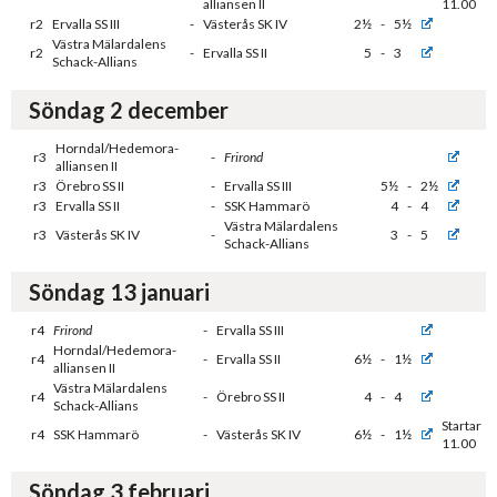
alliansen II
11.00
r2
Ervalla SS III
-
Västerås SK IV
2½
-
5½
Västra Mälardalens
r2
-
Ervalla SS II
5
-
3
Schack-Allians
Söndag 2 december
Horndal/Hedemora-
r3
-
Frirond
alliansen II
r3
Örebro SS II
-
Ervalla SS III
5½
-
2½
r3
Ervalla SS II
-
SSK Hammarö
4
-
4
Västra Mälardalens
r3
Västerås SK IV
-
3
-
5
Schack-Allians
Söndag 13 januari
r4
Frirond
-
Ervalla SS III
Horndal/Hedemora-
r4
-
Ervalla SS II
6½
-
1½
alliansen II
Västra Mälardalens
r4
-
Örebro SS II
4
-
4
Schack-Allians
Startar
r4
SSK Hammarö
-
Västerås SK IV
6½
-
1½
11.00
Söndag 3 februari