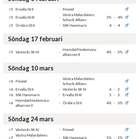
r5
Ervalla SS II
-
Frirond
Västra Mälardalens
r5
Ervalla SS III
-
3½
-
4½
Schack-Allians
r5
Örebro SS II
-
SSK Hammarö
4
-
4
Söndag 17 februari
Horndal/Hedemora-
r5
Västerås SK IV
-
4½
-
3½
alliansen II
Söndag 10 mars
Västra Mälardalens
r6
Frirond
-
Schack-Allians
r6
Ervalla SS II
-
Västerås SK IV
6
-
2
r6
SSK Hammarö
-
Ervalla SS III
5
-
3
Horndal/Hedemora-
r6
-
Örebro SS II
4½
-
3½
alliansen II
Söndag 24 mars
r7
Västerås SK IV
-
Frirond
Västra Mälardalens
r7
-
SSK Hammarö
5½
-
2½