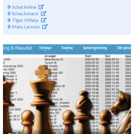
Schackelina
Schacksnack
Tiger Hillarp
Mats Larsson