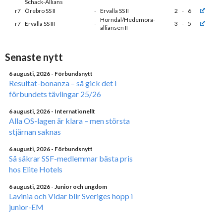
Schack-Allians
r7
Örebro SS II
-
Ervalla SS II
2
-
6
Horndal/Hedemora-
r7
Ervalla SS III
-
3
-
5
alliansen II
Senaste nytt
6 augusti, 2026
- Förbundsnytt
Resultat-bonanza – så gick det i
förbundets tävlingar 25/26
6 augusti, 2026
- Internationellt
Alla OS-lagen är klara – men största
stjärnan saknas
6 augusti, 2026
- Förbundsnytt
Så säkrar SSF-medlemmar bästa pris
hos Elite Hotels
6 augusti, 2026
- Junior och ungdom
Lavinia och Vidar blir Sveriges hopp i
junior-EM