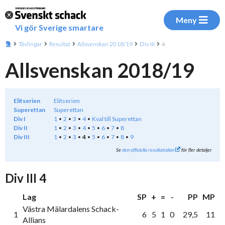
Meny
Vi gör Sverige smartare
Tävlingar
Resultat
Allsvenskan 2018/19
Div III
4
Allsvenskan 2018/19
Elitserien
Elitserien
Superettan
Superettan
Div I
1
2
3
4
Kval till Superettan
Div II
1
2
3
4
5
6
7
8
Div III
1
2
3
4
5
6
7
8
9
Se
den officiella resultatsidan
för fler detaljer
Div III 4
Lag
SP
+
=
-
PP
MP
Västra Mälardalens Schack-
1
6
5
1
0
29,5
11
Allians