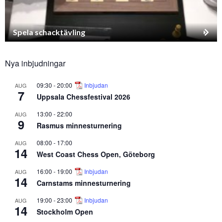
Spela schacktävling
Nya inbjudningar
09:30
-
20:00
Inbjudan
AUG
7
Uppsala Chessfestival 2026
13:00
-
22:00
AUG
9
Rasmus minnesturnering
08:00
-
17:00
AUG
14
West Coast Chess Open, Göteborg
16:00
-
19:00
Inbjudan
AUG
14
Carnstams minnesturnering
19:00
-
23:00
Inbjudan
AUG
14
Stockholm Open