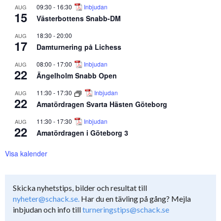
09:30
-
16:30
Inbjudan
AUG
15
Västerbottens Snabb-DM
18:30
-
20:00
AUG
17
Damturnering på Lichess
08:00
-
17:00
Inbjudan
AUG
22
Ängelholm Snabb Open
11:30
-
17:30
Inbjudan
AUG
22
Amatördragen Svarta Hästen Göteborg
11:30
-
17:30
Inbjudan
AUG
22
Amatördragen i Göteborg 3
Visa kalender
Skicka nyhetstips, bilder och resultat till
nyheter@schack.se.
Har du en tävling på gång? Mejla
inbjudan och info till
turneringstips@schack.se