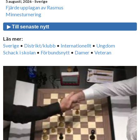
5 augusti, 2026
- Sverige
Fjärde upplagan av Rasmus
Minnesturnering
▶ Till senaste nytt
Läs mer:
Sverige
•
Distrikt/klubb
•
Internationellt
•
Ungdom
Schack i skolan
•
Förbundsnytt
•
Damer
•
Veteran