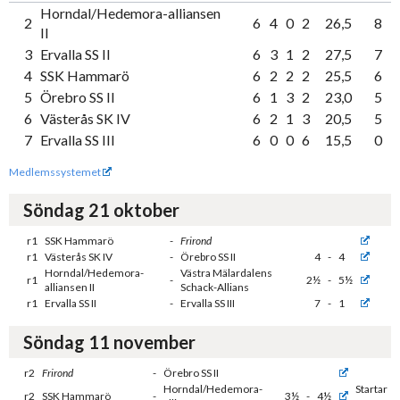
Horndal/Hedemora-alliansen
2
6
4
0
2
26,5
8
II
3
Ervalla SS II
6
3
1
2
27,5
7
4
SSK Hammarö
6
2
2
2
25,5
6
5
Örebro SS II
6
1
3
2
23,0
5
6
Västerås SK IV
6
2
1
3
20,5
5
7
Ervalla SS III
6
0
0
6
15,5
0
Medlemssystemet
Söndag 21 oktober
r1
SSK Hammarö
-
Frirond
r1
Västerås SK IV
-
Örebro SS II
4
-
4
Horndal/Hedemora-
Västra Mälardalens
r1
-
2½
-
5½
alliansen II
Schack-Allians
r1
Ervalla SS II
-
Ervalla SS III
7
-
1
Söndag 11 november
r2
Frirond
-
Örebro SS II
Horndal/Hedemora-
Startar
r2
SSK Hammarö
-
3½
-
4½