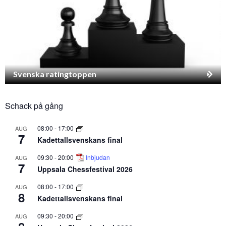
Svenska ratingtoppen
Schack på gång
08:00
-
17:00
AUG
7
Kadettallsvenskans final
09:30
-
20:00
Inbjudan
AUG
7
Uppsala Chessfestival 2026
08:00
-
17:00
AUG
8
Kadettallsvenskans final
09:30
-
20:00
AUG