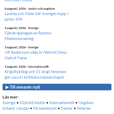
6 augusti, 2026
- Junior och ungdom
Lavinia och Vidar blir Sveriges hopp i
junior-EM
5 augusti, 2026
- Sverige
Fjärde upplagan av Rasmus
Minnesturnering
5 augusti, 2026
- Sverige
Ulf Andersson väljs in i World Chess
Hall of Fame
5 augusti, 2026
- Internationellt
Krigsflykting och 11-årigt fenomen
gör succé i brittiska mästerskapet
▶ Till senaste nytt
Läs mer:
Sverige
•
Distrikt/klubb
•
Internationellt
•
Ungdom
Schack i skolan
•
Förbundsnytt
•
Damer
•
Veteran