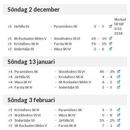
Söndag 2 december
Skickad
till SSF
r3
Järfälla SS
-
Pyramidens SK
3
-
5
3/12
2018
r3
SK Rockaden Sthlm V
-
Stockholms SS VI
6½
-
1½
r3
Kristallens SK III
-
Farsta SK III
5½
-
2½
r3
Södertälje SS
-
Wasa SK IV
2
-
6
Söndag 13 januari
r4
Pyramidens SK
-
Stockholms SS VI
4½
-
3½
r4
Järfälla SS
-
Kristallens SK III
4
-
4
r4
Wasa SK IV
-
SK Rockaden Sthlm V
6
-
2
r4
Farsta SK III
-
Södertälje SS
3
-
5
Söndag 3 februari
r5
Kristallens SK III
-
Pyramidens SK
3
-
5
r5
Stockholms SS VI
-
Wasa SK IV
0
-
8
r5
Södertälje SS
-
Järfälla SS
5½
-
2½
r5
SK Rockaden Sthlm V
-
Farsta SK III
7
-
1