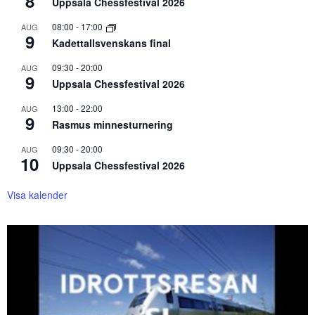
8
Uppsala Chessfestival 2026
08:00
-
17:00
AUG
9
Kadettallsvenskans final
09:30
-
20:00
AUG
9
Uppsala Chessfestival 2026
13:00
-
22:00
AUG
9
Rasmus minnesturnering
09:30
-
20:00
AUG
10
Uppsala Chessfestival 2026
Visa kalender