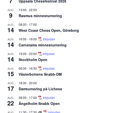
7
Uppsala Chessfestival 2026
13:00
-
22:00
AUG
9
Rasmus minnesturnering
08:00
-
17:00
AUG
14
West Coast Chess Open, Göteborg
16:00
-
19:00
Inbjudan
AUG
14
Carnstams minnesturnering
19:00
-
23:00
Inbjudan
AUG
14
Stockholm Open
09:30
-
16:30
Inbjudan
AUG
15
Västerbottens Snabb-DM
18:30
-
20:00
AUG
17
Damturnering på Lichess
08:00
-
17:00
Inbjudan
AUG
22
Ängelholm Snabb Open
11:30
-
17:30
Inbjudan
AUG