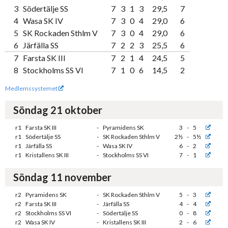
3
Södertälje SS
7
3
1
3
29,5
7
4
Wasa SK IV
7
3
0
4
29,0
6
5
SK Rockaden Sthlm V
7
3
0
4
29,0
6
6
Järfälla SS
7
2
2
3
25,5
6
7
Farsta SK III
7
2
1
4
24,5
5
8
Stockholms SS VI
7
1
0
6
14,5
2
Medlemssystemet
Söndag 21 oktober
r1
Farsta SK III
-
Pyramidens SK
3
-
5
r1
Södertälje SS
-
SK Rockaden Sthlm V
2½
-
5½
r1
Järfälla SS
-
Wasa SK IV
6
-
2
r1
Kristallens SK III
-
Stockholms SS VI
7
-
1
Söndag 11 november
r2
Pyramidens SK
-
SK Rockaden Sthlm V
5
-
3
r2
Farsta SK III
-
Järfälla SS
4
-
4
r2
Stockholms SS VI
-
Södertälje SS
0
-
8
r2
Wasa SK IV
-
Kristallens SK III
2
-
6