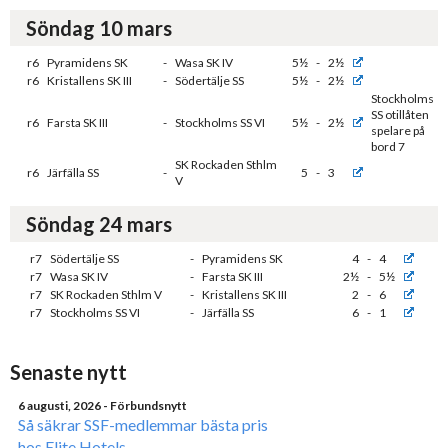
Söndag 10 mars
r6
Pyramidens SK
-
Wasa SK IV
5½
-
2½
r6
Kristallens SK III
-
Södertälje SS
5½
-
2½
Stockholms
SS otillåten
r6
Farsta SK III
-
Stockholms SS VI
5½
-
2½
spelare på
bord 7
SK Rockaden Sthlm
r6
Järfälla SS
-
5
-
3
V
Söndag 24 mars
r7
Södertälje SS
-
Pyramidens SK
4
-
4
r7
Wasa SK IV
-
Farsta SK III
2½
-
5½
r7
SK Rockaden Sthlm V
-
Kristallens SK III
2
-
6
r7
Stockholms SS VI
-
Järfälla SS
6
-
1
Senaste nytt
6 augusti, 2026
- Förbundsnytt
Så säkrar SSF-medlemmar bästa pris
hos Elite Hotels