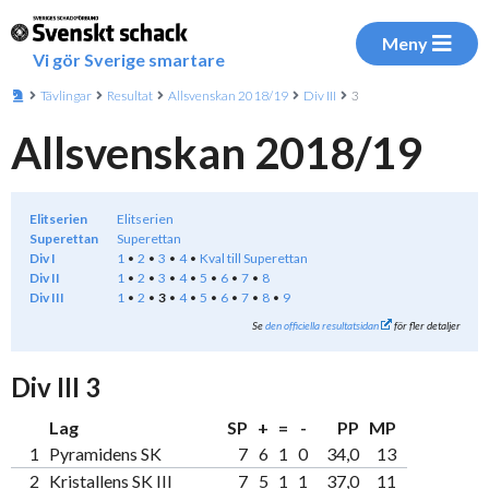
Meny
Vi gör Sverige smartare
Tävlingar
Resultat
Allsvenskan 2018/19
Div III
3
Allsvenskan 2018/19
Elitserien
Elitserien
Superettan
Superettan
Div I
1
2
3
4
Kval till Superettan
Div II
1
2
3
4
5
6
7
8
Div III
1
2
3
4
5
6
7
8
9
Se
den officiella resultatsidan
för fler detaljer
Div III 3
Lag
SP
+
=
-
PP
MP
1
Pyramidens SK
7
6
1
0
34,0
13
2
Kristallens SK III
7
5
1
1
37,0
11