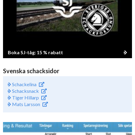
Boka SJ-tåg: 15 % rabatt
Svenska schacksidor
Schackelina
Schacksnack
Tiger Hillarp
Mats Larsson