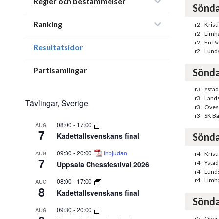
Regler och bestämmelser
Sönda
Ranking
r2
Krist
r2
Limha
r2
En Pa
Resultatsidor
r2
Lunds
Partisamlingar
Sönda
r3
Ystad
r3
Land
Tävlingar, Sverige
r3
Oves
r3
SK Ba
08:00
-
17:00
AUG
7
Kadettallsvenskans final
Sönda
09:30
-
20:00
Inbjudan
AUG
r4
Krist
7
r4
Ystad
Uppsala Chessfestival 2026
r4
Lunds
r4
Limha
08:00
-
17:00
AUG
8
Kadettallsvenskans final
Sönda
09:30
-
20:00
AUG
r5
Oves