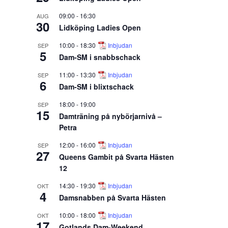
09:00
-
16:30
AUG
30
Lidköping Ladies Open
10:00
-
18:30
Inbjudan
SEP
5
Dam-SM i snabbschack
11:00
-
13:30
Inbjudan
SEP
6
Dam-SM i blixtschack
18:00
-
19:00
SEP
15
Damträning på nybörjarnivå –
Petra
12:00
-
16:00
Inbjudan
SEP
27
Queens Gambit på Svarta Hästen
12
14:30
-
19:30
Inbjudan
OKT
4
Damsnabben på Svarta Hästen
10:00
-
18:00
Inbjudan
OKT
17
Gotlands Dam-Weekend