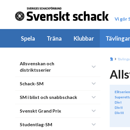
Vi gör
Spela
Träna
Klubbar
Tävlinga
Tävlinga
Allsvenskan och
distriktsserier
All
Schack-SM
Elitserien
SM i blixt och snabbschack
Superett
Div I
Div II
Svenskt Grand Prix
Div III
Studentlag-SM