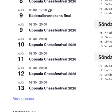
8
Uppsala Chessfestival 2026
r5
En Pa
r5
SK Ba
08:00
-
17:00
AUG
9
r5
Land
Kadettallsvenskans final
Sönda
09:30
-
20:00
AUG
9
Uppsala Chessfestival 2026
r6
Krist
r6
Oves
09:30
-
20:00
AUG
10
r6
Limha
Uppsala Chessfestival 2026
r6
Ystad
09:30
-
20:00
AUG
Sönda
11
Uppsala Chessfestival 2026
r7
SK Ba
09:30
-
20:00
AUG
r7
Lunds
12
Uppsala Chessfestival 2026
r7
Land
r7
En Pa
09:30
-
20:00
AUG
13
Uppsala Chessfestival 2026
Visa kalender