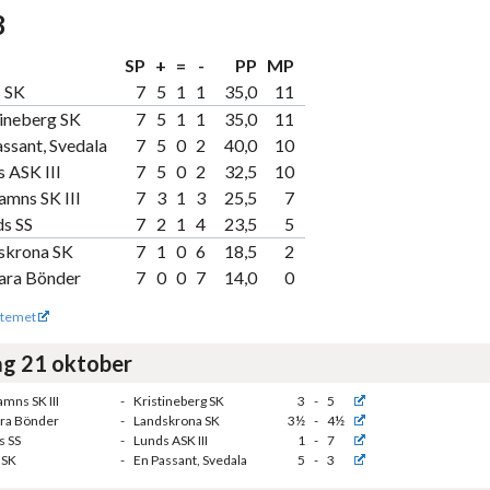
8
SP
+
=
-
PP
MP
 SK
7
5
1
1
35,0
11
tineberg SK
7
5
1
1
35,0
11
ssant, Svedala
7
5
0
2
40,0
10
 ASK III
7
5
0
2
32,5
10
amns SK III
7
3
1
3
25,5
7
ds SS
7
2
1
4
23,5
5
skrona SK
7
1
0
6
18,5
2
ara Bönder
7
0
0
7
14,0
0
temet
g 21 oktober
mns SK III
-
Kristineberg SK
3
-
5
ra Bönder
-
Landskrona SK
3½
-
4½
s SS
-
Lunds ASK III
1
-
7
 SK
-
En Passant, Svedala
5
-
3