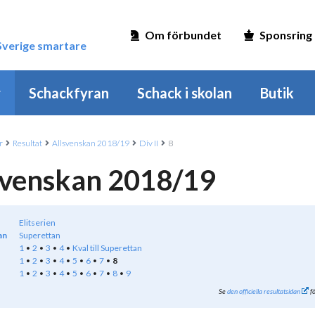
Om förbundet
Sponsring
 Sverige smartare
r
Schackfyran
Schack i skolan
Butik
r
Resultat
Allsvenskan 2018/19
Div II
8
svenskan 2018/19
Elitserien
an
Superettan
1
2
3
4
Kval till Superettan
1
2
3
4
5
6
7
8
1
2
3
4
5
6
7
8
9
Se
den officiella resultatsidan
fö