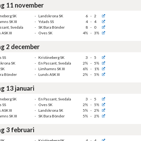
g 11 november
ineberg SK
-
Landskrona SK
6
-
2
mns SK III
-
Ystads SS
4
-
4
ssant, Svedala
-
SK Bara Bönder
8
-
0
 ASK III
-
Oves SK
4½
-
3½
g 2 december
s SS
-
Kristineberg SK
3
-
5
skrona SK
-
En Passant, Svedala
2½
-
5½
 SK
-
Limhamns SK III
6½
-
1½
ra Bönder
-
Lunds ASK III
2½
-
5½
g 13 januari
ineberg SK
-
En Passant, Svedala
3
-
5
s SS
-
Oves SK
2½
-
5½
 ASK III
-
Landskrona SK
5½
-
2½
mns SK III
-
SK Bara Bönder
5½
-
2½
g 3 februari
 SK
-
Kristineberg SK
4
-
4