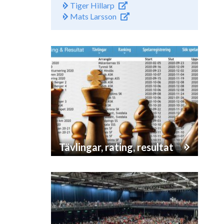
Tiger Hillarp
Mats Larsson
Tävlingar, rating, resultat