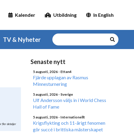
Kalender
Utbildning
In English
TV & Nyheter
Senaste nytt
5 augusti, 2026
- Ettan4
Fjärde upplagan av Rasmus
Minnesturnering
5 augusti, 2026
- Sverige
Ulf Andersson väljs in i World Chess
Hall of Fame
5 augusti, 2026
- Internationellt
Krigsflykting och 11-årigt fenomen
r fler detaljer
gör succé i brittiska mästerskapet