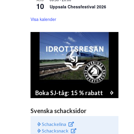
10
Uppsala Chessfestival 2026
Visa kalender
Boka SJ-tåg: 15 % rabatt
Svenska schacksidor
Schackelina
Schacksnack