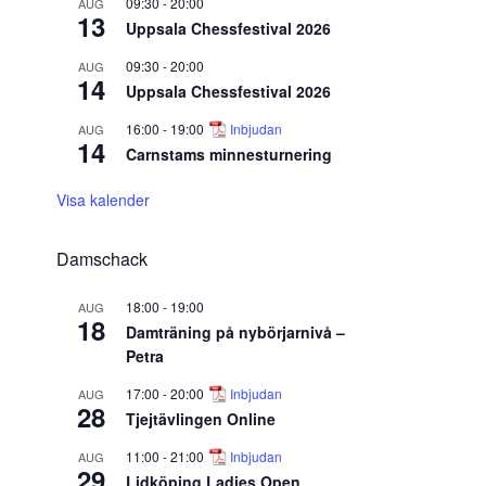
09:30
-
20:00
AUG
13
Uppsala Chessfestival 2026
09:30
-
20:00
AUG
14
Uppsala Chessfestival 2026
16:00
-
19:00
Inbjudan
AUG
14
Carnstams minnesturnering
Visa kalender
Damschack
18:00
-
19:00
AUG
18
Damträning på nybörjarnivå –
Petra
17:00
-
20:00
Inbjudan
AUG
28
Tjejtävlingen Online
11:00
-
21:00
Inbjudan
AUG
29
Lidköping Ladies Open