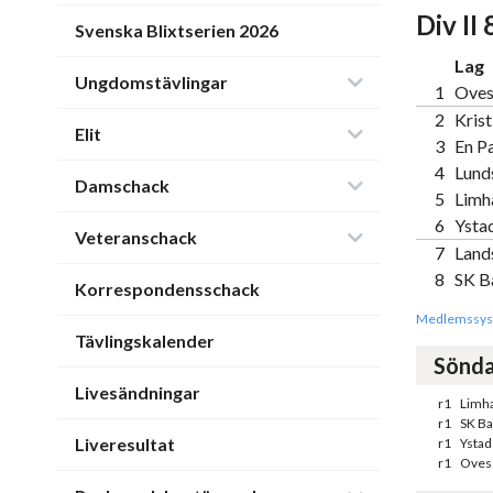
Div II 
Svenska Blixtserien 2026
Lag
Ungdomstävlingar
1
Oves
2
Kris
Elit
3
En Pa
4
Lunds
Damschack
5
Limh
6
Ysta
Veteranschack
7
Land
8
SK B
Korrespondensschack
Medlemssys
Tävlingskalender
Sönda
Livesändningar
r1
Limha
r1
SK Ba
Liveresultat
r1
Ystad
r1
Oves