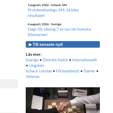
5 augusti, 2026
- Schack-SM
Problemlösnings-SM: Så blev
resultatet
4 augusti, 2026
- Sverige
Dags för säsong 2 av succén Svenska
Blixtserien!
▶ Till senaste nytt
Läs mer:
Sverige
•
Distrikt/klubb
•
Internationellt
•
Ungdom
Schack i skolan
•
Förbundsnytt
•
Damer
•
Veteran