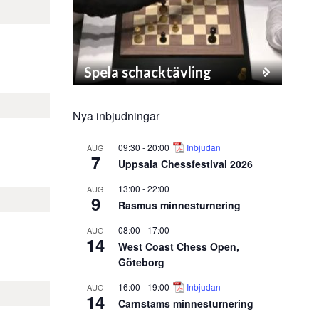
Spela schacktävling
Nya inbjudningar
09:30
-
20:00
Inbjudan
AUG
7
Uppsala Chessfestival 2026
13:00
-
22:00
AUG
9
Rasmus minnesturnering
08:00
-
17:00
AUG
14
West Coast Chess Open,
Göteborg
16:00
-
19:00
Inbjudan
AUG
14
Carnstams minnesturnering