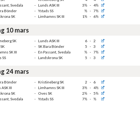
ssant, Svedala
-
Lunds ASK III
3½
-
4½
ra Bönder
-
Ystads SS
½
-
7½
skrona SK
-
Limhamns SK III
1½
-
6½
g 10 mars
ineberg SK
-
Lunds ASK III
6
-
2
 SK
-
SK Bara Bönder
5
-
3
mns SK III
-
En Passant, Svedala
½
-
7½
s SS
-
Landskrona SK
5
-
3
g 24 mars
ra Bönder
-
Kristineberg SK
2
-
6
 ASK III
-
Limhamns SK III
3½
-
4½
skrona SK
-
Oves SK
2½
-
5½
ssant, Svedala
-
Ystads SS
7½
-
½