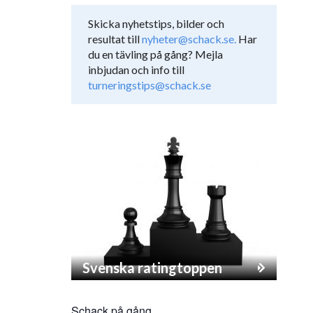
Skicka nyhetstips, bilder och
resultat till
nyheter@schack.se.
Har
du en tävling på gång? Mejla
inbjudan och info till
turneringstips@schack.se
Svenska ratingtoppen
Schack på gång