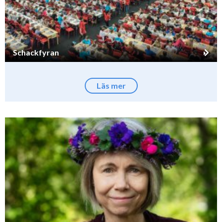
Schackfyran
Läs mer