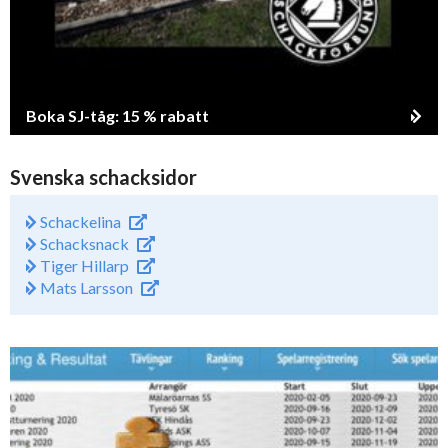
Boka SJ-tåg: 15 % rabatt
Svenska schacksidor
Schackelina
Schacksnack
Tiger Hillarp
Mats Larsson