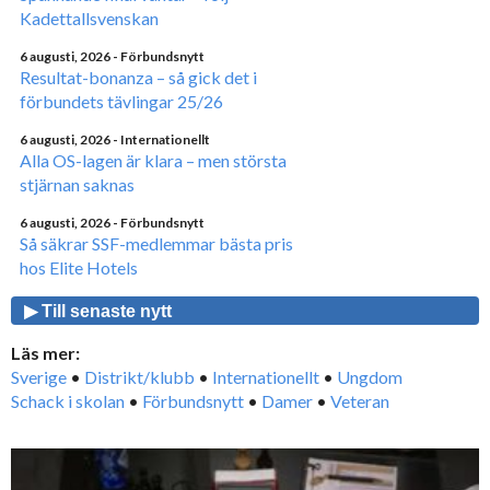
Kadettallsvenskan
6 augusti, 2026
- Förbundsnytt
Resultat-bonanza – så gick det i
förbundets tävlingar 25/26
6 augusti, 2026
- Internationellt
Alla OS-lagen är klara – men största
stjärnan saknas
6 augusti, 2026
- Förbundsnytt
Så säkrar SSF-medlemmar bästa pris
hos Elite Hotels
▶ Till senaste nytt
Läs mer:
Sverige
•
Distrikt/klubb
•
Internationellt
•
Ungdom
Schack i skolan
•
Förbundsnytt
•
Damer
•
Veteran