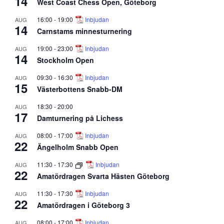
14
West Coast Chess Open, Göteborg
16:00
-
19:00
Inbjudan
AUG
14
Carnstams minnesturnering
19:00
-
23:00
Inbjudan
AUG
14
Stockholm Open
09:30
-
16:30
Inbjudan
AUG
15
Västerbottens Snabb-DM
18:30
-
20:00
AUG
17
Damturnering på Lichess
08:00
-
17:00
Inbjudan
AUG
22
Ängelholm Snabb Open
11:30
-
17:30
Inbjudan
AUG
22
Amatördragen Svarta Hästen Göteborg
11:30
-
17:30
Inbjudan
AUG
22
Amatördragen i Göteborg 3
08:00
-
17:00
Inbjudan
AUG