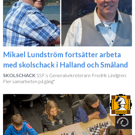
Mikael Lundström fortsätter arbeta
med skolschack i Halland och Småland
SKOLSCHACK
SSF:s Generalsekreterare Fredrik Lindgren:
Fler samarbeten på gång"