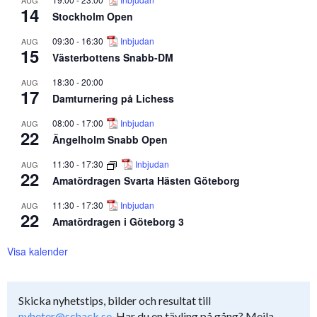
14
Stockholm Open
09:30
-
16:30
Inbjudan
AUG
15
Västerbottens Snabb-DM
18:30
-
20:00
AUG
17
Damturnering på Lichess
08:00
-
17:00
Inbjudan
AUG
22
Ängelholm Snabb Open
11:30
-
17:30
Inbjudan
AUG
22
Amatördragen Svarta Hästen Göteborg
11:30
-
17:30
Inbjudan
AUG
22
Amatördragen i Göteborg 3
Visa kalender
Skicka nyhetstips, bilder och resultat till
nyheter@schack.se.
Har du en tävling på gång? Mejla