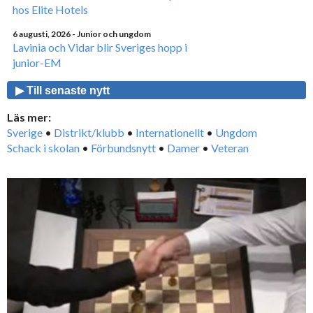
hos Elite Hotels
6 augusti, 2026
- Junior och ungdom
Lavinia och Vidar blir Sveriges hopp i
junior-EM
▶ Till senaste nytt
Läs mer:
Sverige
•
Distrikt/klubb
•
Internationellt
•
Ungdom
Schack i skolan
•
Förbundsnytt
•
Damer
•
Veteran