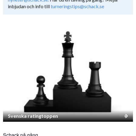
inbjudan och info till
turneringstips@schack.se
Svenska ratingtoppen
Schack på gång