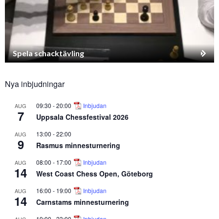
Spela schacktävling
Nya inbjudningar
09:30
-
20:00
Inbjudan
AUG
7
Uppsala Chessfestival 2026
13:00
-
22:00
AUG
9
Rasmus minnesturnering
08:00
-
17:00
Inbjudan
AUG
14
West Coast Chess Open, Göteborg
16:00
-
19:00
Inbjudan
AUG
14
Carnstams minnesturnering
19:00
-
23:00
Inbjudan
AUG