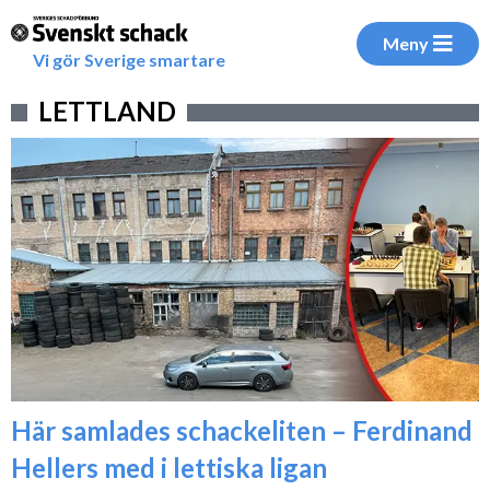
Meny
Vi gör Sverige smartare
LETTLAND
Här samlades schackeliten – Ferdinand
Hellers med i lettiska ligan