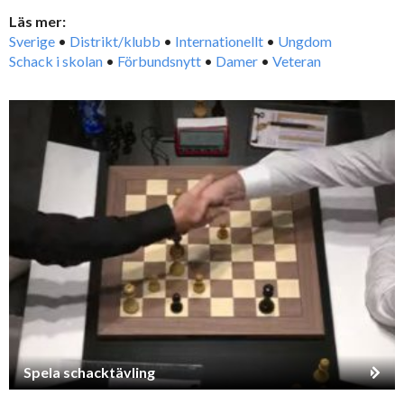
Läs mer:
Sverige
•
Distrikt/klubb
•
Internationellt
•
Ungdom
Schack i skolan
•
Förbundsnytt
•
Damer
•
Veteran
Spela schacktävling