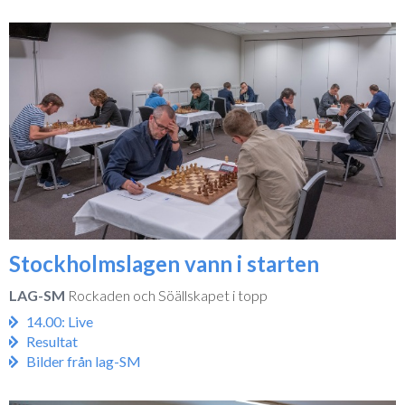
Stockholmslagen vann i starten
LAG-SM
Rockaden och Söällskapet i topp
14.00: Live
Resultat
Bilder från lag-SM