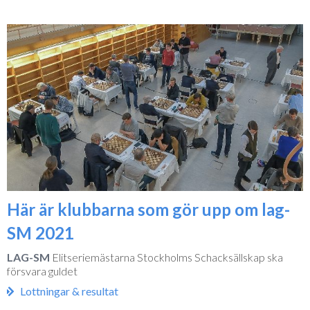
Här är klubbarna som gör upp om lag-
SM 2021
LAG-SM
Elitseriemästarna Stockholms Schacksällskap ska
försvara guldet
Lottningar & resultat