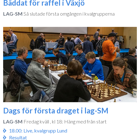
Bäddat för raffel i Växjö
LAG-SM
Så slutade första omgången i kvalgrupperna
Dags för första draget i lag-SM
LAG-SM
Fredag kväll , kl 18: Häng med från start
18.00: Live, kvalgrupp Lund
Resultat