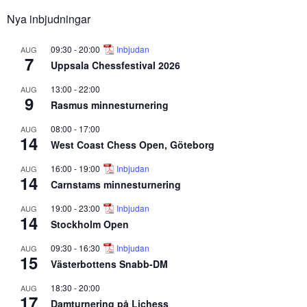
Nya inbjudningar
09:30
-
20:00
Inbjudan
AUG
7
Uppsala Chessfestival 2026
13:00
-
22:00
AUG
9
Rasmus minnesturnering
08:00
-
17:00
AUG
14
West Coast Chess Open, Göteborg
16:00
-
19:00
Inbjudan
AUG
14
Carnstams minnesturnering
19:00
-
23:00
Inbjudan
AUG
14
Stockholm Open
09:30
-
16:30
Inbjudan
AUG
15
Västerbottens Snabb-DM
18:30
-
20:00
AUG
17
Damturnering på Lichess