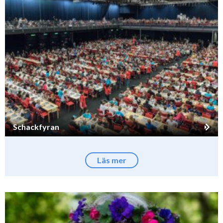
Schackfyran
Läs mer