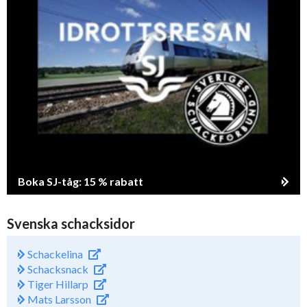
Boka SJ-tåg: 15 % rabatt
Svenska schacksidor
Schackelina
Schacksnack
Tiger Hillarp
Mats Larsson