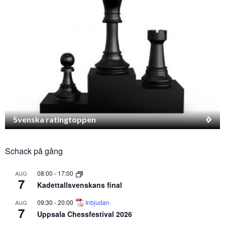
Svenska ratingtoppen
Schack på gång
08:00
-
17:00
AUG
7
Kadettallsvenskans final
09:30
-
20:00
Inbjudan
AUG
7
Uppsala Chessfestival 2026