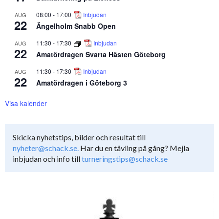
08:00
-
17:00
Inbjudan
AUG
22
Ängelholm Snabb Open
11:30
-
17:30
Inbjudan
AUG
22
Amatördragen Svarta Hästen Göteborg
11:30
-
17:30
Inbjudan
AUG
22
Amatördragen i Göteborg 3
Visa kalender
Skicka nyhetstips, bilder och resultat till
nyheter@schack.se.
Har du en tävling på gång? Mejla
inbjudan och info till
turneringstips@schack.se