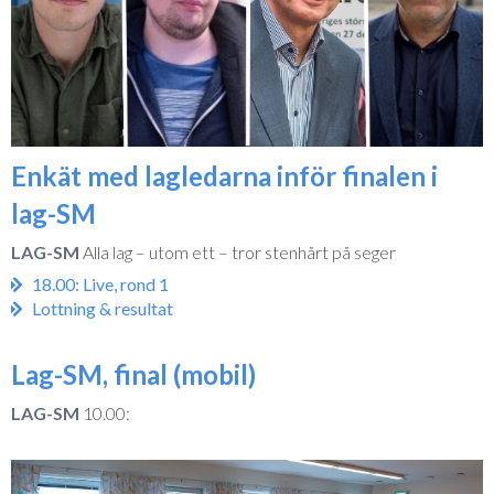
Enkät med lagledarna inför finalen i
lag-SM
LAG-SM
Alla lag – utom ett – tror stenhårt på seger
18.00: Live, rond 1
Lottning & resultat
Lag-SM, final (mobil)
LAG-SM
10.00: