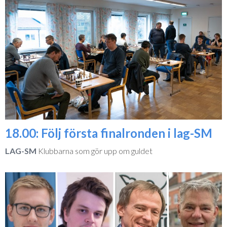
18.00: Följ första finalronden i lag-SM
LAG-SM
Klubbarna som gör upp om guldet