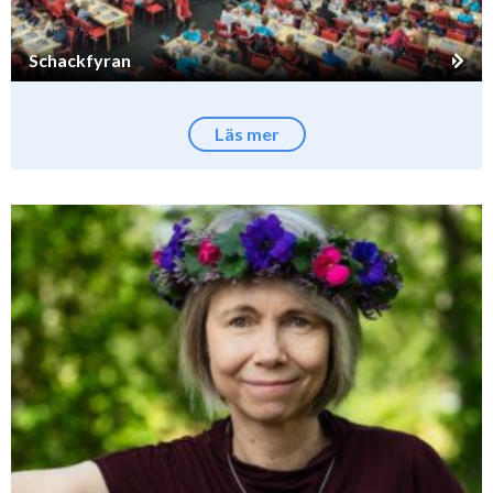
Schackfyran
Läs mer