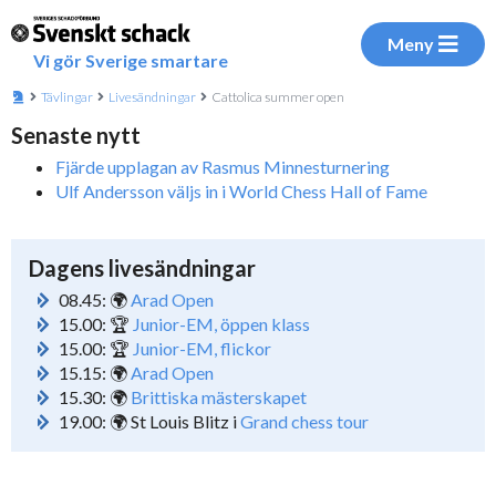
Meny
Vi gör Sverige smartare
Tävlingar
Livesändningar
Cattolica summer open
Senaste nytt
Fjärde upplagan av Rasmus Minnesturnering
Ulf Andersson väljs in i World Chess Hall of Fame
Dagens livesändningar
08.45: 🌍
Arad Open
15.00: 🏆
Junior-EM, öppen klass
15.00: 🏆
Junior-EM, flickor
15.15: 🌍
Arad Open
15.30: 🌍
Brittiska mästerskapet
19.00: 🌍 St Louis Blitz i
Grand chess tour