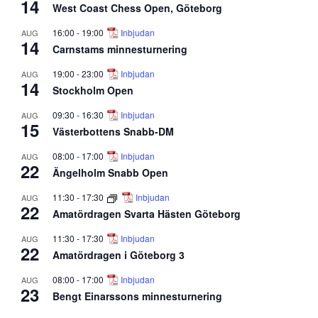
14
West Coast Chess Open, Göteborg
16:00
-
19:00
Inbjudan
AUG
14
Carnstams minnesturnering
19:00
-
23:00
Inbjudan
AUG
14
Stockholm Open
09:30
-
16:30
Inbjudan
AUG
15
Västerbottens Snabb-DM
08:00
-
17:00
Inbjudan
AUG
22
Ängelholm Snabb Open
11:30
-
17:30
Inbjudan
AUG
22
Amatördragen Svarta Hästen Göteborg
11:30
-
17:30
Inbjudan
AUG
22
Amatördragen i Göteborg 3
08:00
-
17:00
Inbjudan
AUG
23
Bengt Einarssons minnesturnering