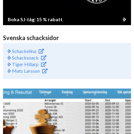
Boka SJ-tåg: 15 % rabatt
Svenska schacksidor
Schackelina
Schacksnack
Tiger Hillarp
Mats Larsson