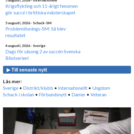
5 augusti, 2026
- Internationellt
Krigsflykting och 11-årigt fenomen
gör succé i brittiska mästerskapet
5 augusti, 2026
- Schack-SM
Problemlösnings-SM: Så blev
resultatet
4 augusti, 2026
- Sverige
Dags för säsong 2 av succén Svenska
Blixtserien!
▶ Till senaste nytt
Läs mer:
Sverige
•
Distrikt/klubb
•
Internationellt
•
Ungdom
Schack i skolan
•
Förbundsnytt
•
Damer
•
Veteran