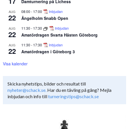
17
Damturnering på Lichess
08:00
-
17:00
Inbjudan
AUG
22
Ängelholm Snabb Open
11:30
-
17:30
Inbjudan
AUG
22
Amatördragen Svarta Hästen Göteborg
11:30
-
17:30
Inbjudan
AUG
22
Amatördragen i Göteborg 3
Visa kalender
Skicka nyhetstips, bilder och resultat till
nyheter@schack.se.
Har du en tävling på gång? Mejla
inbjudan och info till
turneringstips@schack.se