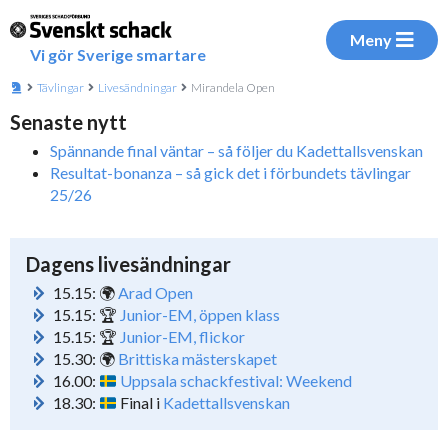
Meny
Vi gör Sverige smartare
Tävlingar
Livesändningar
Mirandela Open
Senaste nytt
Spännande final väntar – så följer du Kadettallsvenskan
Resultat-bonanza – så gick det i förbundets tävlingar
25/26
Dagens livesändningar
15.15: 🌍
Arad Open
15.15: 🏆
Junior-EM, öppen klass
15.15: 🏆
Junior-EM, flickor
15.30: 🌍
Brittiska mästerskapet
16.00:
Uppsala schackfestival: Weekend
18.30:
Final i
Kadettallsvenskan