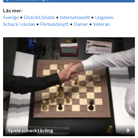
Läs mer:
Sverige
•
Distrikt/klubb
•
Internationellt
•
Ungdom
Schack i skolan
•
Förbundsnytt
•
Damer
•
Veteran
Spela schacktävling