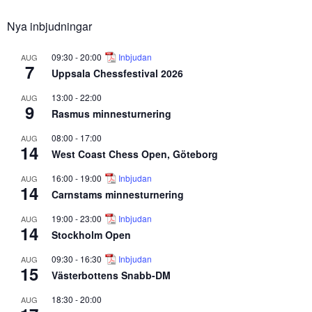
Nya inbjudningar
09:30
-
20:00
Inbjudan
AUG
7
Uppsala Chessfestival 2026
13:00
-
22:00
AUG
9
Rasmus minnesturnering
08:00
-
17:00
AUG
14
West Coast Chess Open, Göteborg
16:00
-
19:00
Inbjudan
AUG
14
Carnstams minnesturnering
19:00
-
23:00
Inbjudan
AUG
14
Stockholm Open
09:30
-
16:30
Inbjudan
AUG
15
Västerbottens Snabb-DM
18:30
-
20:00
AUG