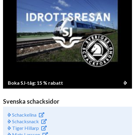
Boka SJ-tåg: 15 % rabatt
Svenska schacksidor
Schackelina
Schacksnack
Tiger Hillarp
Mats Larsson