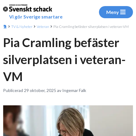
Meny
Vi gör Sverige smartare
TV & Nyheter
Veteran
Pia Cramling befäster silverplatsen i veteran-VM
Pia Cramling befäster
silverplatsen i veteran-
VM
Publicerad 29 oktober, 2025 av Ingemar Falk