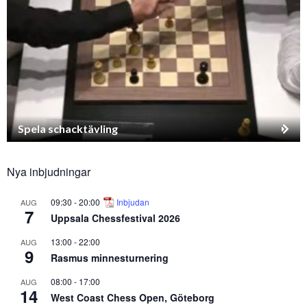
Spela schacktävling
Nya inbjudningar
09:30
-
20:00
Inbjudan
AUG
7
Uppsala Chessfestival 2026
13:00
-
22:00
AUG
9
Rasmus minnesturnering
08:00
-
17:00
AUG
14
West Coast Chess Open, Göteborg