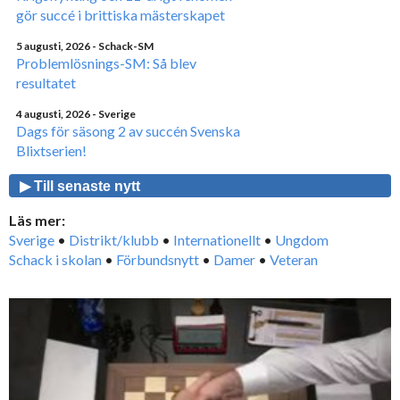
gör succé i brittiska mästerskapet
5 augusti, 2026
- Schack-SM
Problemlösnings-SM: Så blev
resultatet
4 augusti, 2026
- Sverige
Dags för säsong 2 av succén Svenska
Blixtserien!
▶ Till senaste nytt
Läs mer:
Sverige
•
Distrikt/klubb
•
Internationellt
•
Ungdom
Schack i skolan
•
Förbundsnytt
•
Damer
•
Veteran