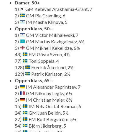
Damer, 50+
1) 🏴󠁧󠁢󠁳󠁣󠁴󠁿 GM Ketevan Arakhamia-Grant, 7
2)
GM Pia Cramling, 6
3)
IM Masha Klinova, 5
Öppen klass, 50+
1)
GM Victor Mikhalevski, 7
2)
GM Murtas Kazhgaleyev, 6½
3)
GM Mikheil Kekelidze, 6½
48)
FM Gösta Svenn, 4½
77)
Toni Soppela, 4
128)
Fredrik Åkerlund, 2½
129)
Patrik Karlsson, 2½
Öppen klass, 65+
1)
IM Alexander Reprintsev, 7
2)
GM Nikolay Legky, 6½
3)
IM Christian Maier, 6½
15)
IM Nils-Gustaf Renman, 6
24)
GM Juan Bellón, 5½
27)
FM Rolf Bergström, 5½
54)
Björn Jäderberg, 5