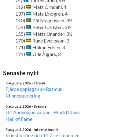
74)
Tom Bråthen, 4½
112)
Mats Örndahl, 4
137)
Mats Lindgren, 4
140)
Pål Magnussen, 3½
154)
Peter Carlsten, 3½
155)
Matts Unander, 3½
170)
Rune Evertsson, 3
171)
Håkan Frisén, 3
174)
Olle Ålgars, 3
Senaste nytt
5 augusti, 2026
- Ettan4
Fjärde upplagan av Rasmus
Minnesturnering
5 augusti, 2026
- Sverige
Ulf Andersson väljs in i World Chess
Hall of Fame
5 augusti, 2026
- Internationellt
Krigsflykting och 11-årigt fenomen