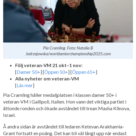
Pia Cramling. Foto: Natalia B
Jedrzejowska/worldseniorchampionship2025.com
Följ veteran-VM 21 okt–1 nov:
[
Damer 50+
] [
Öppen 50+
] [
Öppen 65+
]
Alla nyheter om veteran-VM
[
Läs mer
]
Pia Cramling håller medaljplatsen i klassen damer 50+ i
veteran-VM i Gallipoli, Italien. Hon vann det viktiga partiet i
åttonde ronden och ökade avståndet till trean Masha Klinova,
Israel.
Å andra sidan är avståndet till ledaren Ketevan Arakhamia-
Grant fortsatt en poäng. Det kan bli väl långt upp när endast