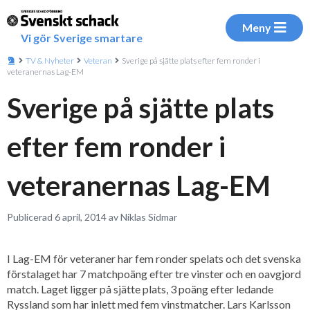
Meny
Vi gör Sverige smartare
TV & Nyheter
Veteran
Sverige på sjätte plats efter fem ronder i
veteranernas Lag-EM
Sverige på sjätte plats
efter fem ronder i
veteranernas Lag-EM
Publicerad 6 april, 2014 av Niklas Sidmar
I Lag-EM för veteraner har fem ronder spelats och det svenska
förstalaget har 7 matchpoäng efter tre vinster och en oavgjord
match. Laget ligger på sjätte plats, 3 poäng efter ledande
Ryssland som har inlett med fem vinstmatcher. Lars Karlsson