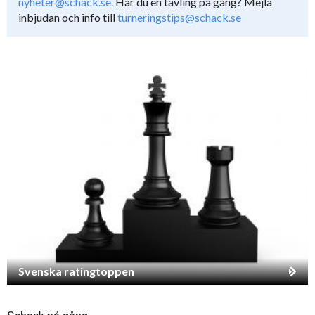
nyheter@schack.se.
Har du en tävling på gång? Mejla
inbjudan och info till
turneringstips@schack.se
Svenska ratingtoppen