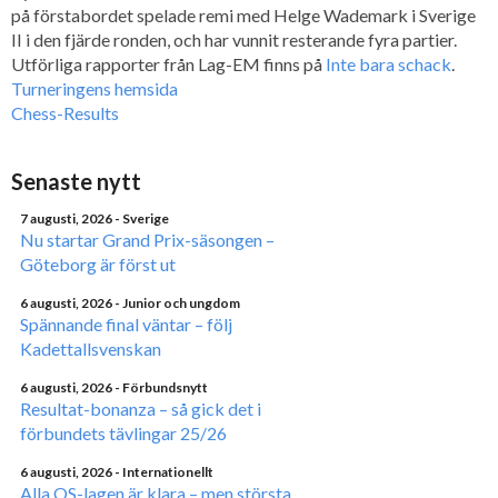
på förstabordet spelade remi med Helge Wademark i Sverige
II i den fjärde ronden, och har vunnit resterande fyra partier.
Utförliga rapporter från Lag-EM finns på
Inte bara schack
.
Turneringens hemsida
Chess-Results
Senaste nytt
7 augusti, 2026
- Sverige
Nu startar Grand Prix-säsongen –
Göteborg är först ut
6 augusti, 2026
- Junior och ungdom
Spännande final väntar – följ
Kadettallsvenskan
6 augusti, 2026
- Förbundsnytt
Resultat-bonanza – så gick det i
förbundets tävlingar 25/26
6 augusti, 2026
- Internationellt
Alla OS-lagen är klara – men största