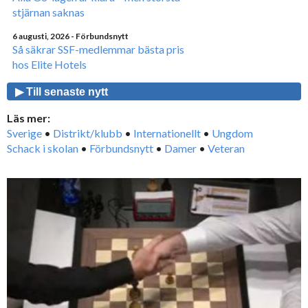
stjärnan saknas
6 augusti, 2026
- Förbundsnytt
Så säkrar SSF-medlemmar bästa pris
hos Elite Hotels
▶ Till senaste nytt
Läs mer:
Sverige
•
Distrikt/klubb
•
Internationellt
•
Ungdom
Schack i skolan
•
Förbundsnytt
•
Damer
•
Veteran